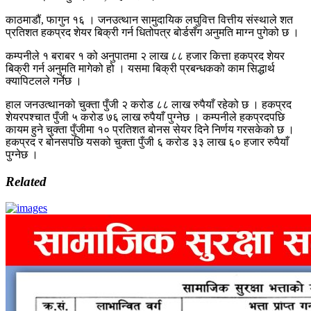
काठमाडौं, फागुन १६ । जनउत्थान सामुदायिक लघुवित्त वित्तीय संस्थाले शत
प्रतिशत हकप्रद शेयर बिक्री गर्न धितोपत्र बोर्डसँग अनुमति माग्न पुगेको छ ।
कम्पनीले १ बराबर १ को अनुपातमा २ लाख ८८ हजार कित्ता हकप्रद शेयर
बिक्री गर्न अनुमति मागेको हो । यसमा बिक्री प्रबन्धकको काम सिद्धार्थ
क्यापिटलले गर्नेछ ।
हाल जनउत्थानको चुक्ता पुँजी २ करोड ८८ लाख रुपैयाँ रहेको छ । हकप्रद
शेयरपश्चात पुँजी ५ करोड ७६ लाख रुपैयाँ पुग्नेछ । कम्पनीले हकप्रदपछि
कायम हुने चुक्ता पुँजीमा १० प्रतिशत बोनस सेयर दिने निर्णय गरसकेको छ ।
हकप्रद र बोनसपछि यसको चुक्ता पुँजी ६ करोड ३३ लाख ६० हजार रुपैयाँ
पुग्नेछ ।
Related