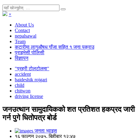
×
About Us
Contact
nepalsawal
Team
कटारीमा लागुऔषध गाँजा सहित १ जना पक्राउ
प्राइभेसी पोलिसी
विज्ञापन
"प्रहरी टोलटोलमा"
accident
baideshik rojgari
child
chitwon
driving license
जनउत्थान सामुदायिकको शत प्रतिशत हकप्रद जारी
गर्न पुगे धितोपत्र बोर्ड
जनता भ्वाइस
१६ फाल्गुन २०७५, बिहीबार १२:४७