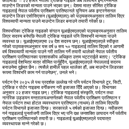
काठमाडौं – २२ हजार नेपाली ट्रेकिङ गाइडले अब विश्वभरि इन्टरनेसनल
माउन्टेन लिडरको मान्यता पाउने भएका छन्। देशमा मात्र सीमित ट्रेकिङ
गाइडलाई नेपाल पर्वतीय प्रशिक्षण प्रतिष्ठानले युनियन अफ इन्टरनेसनल
माउन्टेन लिडर एसोसिएसन (यूआईएमएलए) को पाठ्यक्रमअनुसार तालिम दिएर
विश्वव्यापी मान्यता पाउने माउन्टेन लिडर बनाउने तयारी गरेको छ।
विश्वभरिका ट्रेकिङ गाइडको संगठन यूआईएमएलएको पाठ्यक्रमअनुसार तालिम
लिएर सदस्य बनेपछि नेपाली ट्रेकिङ गाइडले पनि विश्वभरि मान्यता पाउने
व्यवस्था छ। यूआईएमएलएमा २४ देश सदस्य छन्। यूआईएमएलएले स्वीकृत
गरेको पाठ्यक्रमअनुसार यस वर्ष ७ सय ५० गाइडलाई तालिम दिएको र आगामी
वर्ष विश्वव्यापी मान्यता पाउने गरी तालिम गर्ने तयारी थालेको नेपाल पर्वतीय
प्रशिक्षण प्रतिष्ठानका प्रशासकीय अधिकृत उत्तम भट्टराईले बताए। ‘ट्रेकिङ
गाइडलाई देशभित्र मात्र सीमित पार्नुहुँदैन, यूआईएमएलएले नेपाललाई सदस्य
बनाउनेमा दुईमत छैन। त्यसैले हामीले पहल थालेका हौं, अब माउन्टेन लिडरका
रूपमा विश्वभरि काम गर्न पाउनेछन्’, उनले भने।
पर्यटन ऐन २०३५ ले पथ प्रदर्शक उल्लेख गरे पनि पर्यटन विभागले टुर, सिटी,
ट्रेकिङ र पोर्टर गाइडमा वर्गीकरण गरी इजाजत दिँदै आएको छ। विभागका
अनुसार २२ हजार गाइड छन्। ट्रेकिङ गाइडलाई संस्कृति, पर्यटन तथा
नागरिक उड्डयन मन्त्रालयअन्तर्गतको नेपाल पर्वतीय प्रशिक्षण प्रतिष्ठान र
नेपाल पर्यटन तथा होटल व्यवस्थापन प्रतिष्ठान (नाथम) ले तालिम दिएपछि
पर्यटन विभागले इजाजत दिन्छ। सरकारले ५ वर्षको इजाजत दिन्छ। नवीकरण
गर्न गाइडलाई पुनर्ताजगी तालिम दिएर भए पनि दक्ष जनशक्ति उत्पादन गर्ने पर्वतीय
प्रशिक्षण प्रतिष्ठानको तयारी छ। गाइडलाई यूआईएमएलएले पदयात्रा
व्यवस्थापक मान्ने गरेको छ।