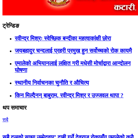
ट्रेन्डिङ
रवीन्द्र मिश्रः स्वेच्छिक बन्दीका महत्वाकांक्षी छोरा
जयबहादुर चन्दलाई प्रहरी प्रमुख हुन सर्वोच्चको रोक कायमै
एमालेको अभियानलाई लक्षित गरी मधेसी मोर्चाद्वारा आन्दोलन
घोषणा
स्थानीय निर्वाचनका चुनौति र औचित्य
किन मिल्दैनन् बाबुराम, रवीन्द्र मिश्र र उज्जवल थापा ?
थप समाचार
सबै
सबै दलको साझा उम्मेदवार’ दाबी गर्ने देवराज रोकासँग एमालेको कुनै