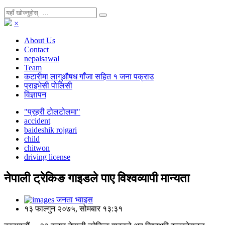
×
About Us
Contact
nepalsawal
Team
कटारीमा लागुऔषध गाँजा सहित १ जना पक्राउ
प्राइभेसी पोलिसी
विज्ञापन
"प्रहरी टोलटोलमा"
accident
baideshik rojgari
child
chitwon
driving license
नेपाली ट्रेकिङ गाइडले पाए विश्वव्यापी मान्यता
जनता भ्वाइस
१३ फाल्गुन २०७५, सोमबार १३:३१