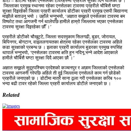
डोटी – डोटीमा रहेका एनसेलका टावरहरुमा प्रहरीले सुरक्षा दिन थालेको छ ।
जिल्लाका प्रमुख स्थानमा रहेका एनसेलका टावरमा प्रहरीले चौबिसै घण्टा
सुरक्षा दिइरहेको जिल्ला प्रहरी कार्यालय डोटीका प्रहरी प्रमुख एसपी बिद्यानन्द
माझीले बताउनु भयो । उहाँले भन्नुभयो, ‘अज्ञात समूहले एनसेलका टावरमा बम
विष्फोट तथा आगजनी गर्न थालेपछि हामीले हाम्रो जिल्लामा भएका एनसेलका
टावरमा सुरक्षा दिइरहेका छौँ ।’
प्रहरीले डोटीको चौखुट्टे, जिल्ला सदरमुकाम सिलगढी, बुडर, जोरायल,
बिपिनगर, बोगटान, वाइललगायतका क्षेत्रमा रहेका एनसेलका टावरमा अहिले
कडा सुरक्षाको प्रबन्ध छ । इलाका प्रहरी कार्यालय बुडरका प्रमुख रुपसिंह
थापाले भन्नुभयो, ‘एनसेलका टावरमा क्षति हुन नदिनू भन्ने आदेश आएकाले
हामीले चौबिसै घण्टा सुरक्षा दिदै आएका छौ ।’
अज्ञात समूहले सुदूरपश्चिम प्रदेशको कञ्चनपुर र अछाम जिल्लाको एनसेलको
टावरमा आगजनी गरेपछि अहिले ती दुई जिल्लामा एनसेलले काम गर्न छोडेको
प्रहरीले जनाएको छ । डोटीमा मात्रै साना ठूला गरी एनसेलका करिब १००
भन्दा बढी टावर रहेको जिल्ला प्रहरी कार्यालय डोटीले जनाएको छ ।
Related