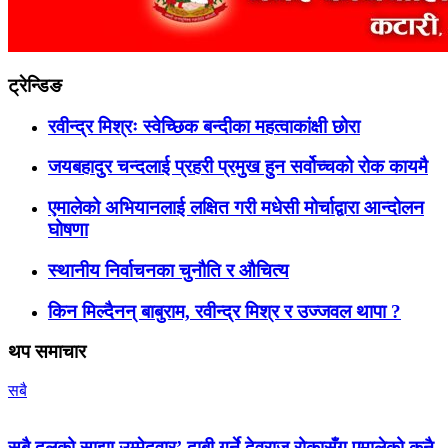
ट्रेन्डिङ
रवीन्द्र मिश्रः स्वेच्छिक बन्दीका महत्वाकांक्षी छोरा
जयबहादुर चन्दलाई प्रहरी प्रमुख हुन सर्वोच्चको रोक कायमै
एमालेको अभियानलाई लक्षित गरी मधेसी मोर्चाद्वारा आन्दोलन
घोषणा
स्थानीय निर्वाचनका चुनौति र औचित्य
किन मिल्दैनन् बाबुराम, रवीन्द्र मिश्र र उज्जवल थापा ?
थप समाचार
सबै
सबै दलको साझा उम्मेदवार’ दाबी गर्ने देवराज रोकासँग एमालेको कुनै