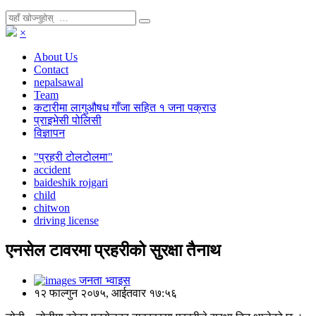
×
About Us
Contact
nepalsawal
Team
कटारीमा लागुऔषध गाँजा सहित १ जना पक्राउ
प्राइभेसी पोलिसी
विज्ञापन
"प्रहरी टोलटोलमा"
accident
baideshik rojgari
child
chitwon
driving license
एनसेल टावरमा प्रहरीको सुरक्षा तैनाथ
जनता भ्वाइस
१२ फाल्गुन २०७५, आईतवार १७:५६