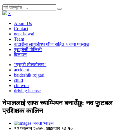
×
About Us
Contact
nepalsawal
Team
कटारीमा लागुऔषध गाँजा सहित १ जना पक्राउ
प्राइभेसी पोलिसी
विज्ञापन
"प्रहरी टोलटोलमा"
accident
baideshik rojgari
child
chitwon
driving license
नेपाललाई साफ च्याम्पियन बनाउँछु: नव फुटबल
प्रशिक्षक कालिन
जनता भ्वाइस
१२ फाल्गुन २०७५, आईतवार १७:१०