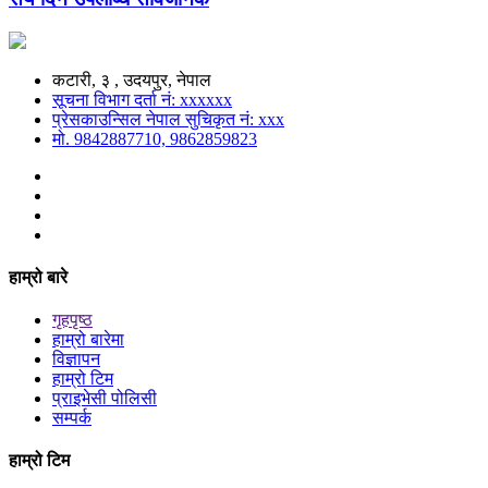
कटारी, ३ , उदयपुर, नेपाल
सूचना विभाग दर्ता नं: xxxxxx
प्रेसकाउन्सिल नेपाल सुचिकृत नं: xxx
मो. 9842887710, 9862859823
हाम्रो बारे
गृहपृष्ठ
हाम्रो बारेमा
विज्ञापन
हाम्रो टिम
प्राइभेसी पोलिसी
सम्पर्क
हाम्रो टिम