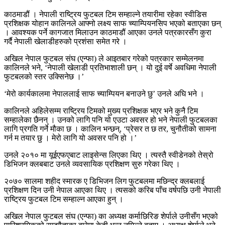
काठमाडौं । नेपाली राष्ट्रिय फुटबल टिम सम्हाल्ने तयारीमा रहेका स्वीडिस
प्रशिक्षक योहान कालिनले आफ्नो लक्ष्य साफ च्याम्पियनसिप भएको बताएका छन्
। आवश्यक पर्ने कागजात मिलाउन काठमाडौं आएका उनले पत्रकारसँग कुरा
गर्दै नेपाली खेलाडीहरुको प्रशंसा समेत गरे ।
अखिल नेपाल फुटबल संघ (एन्फा) ले आइतबार गरेको पत्रकार सम्मेलनमा
कालिनले भने, ‘नेपाली खेलाडी प्रतिभाशाली छन् । यो दुई वर्षे अवधिमा नेपाली
फुटबलको स्तर उक्सिनेछ ।’
‘मेरो कार्यकालमा नेपाललाई साफ च्याम्पियन बनाउने छु’ उनले अघि भने ।
कालिनले अहिलेसम्म राष्ट्रिय टिमको मुख्य प्रशिक्षक भएर भने कुनै टिम
सम्हालेका छैनन् । उनको लागि पनि यो एउटा अवसर हो भने नेपाली फुटबलका
लागि प्रगति गर्ने मौका छ । कालिन भन्छन्, ‘प्रेसर त छ तर, चुनौतीको सामना
गर्न म तयार छु । मेरो लागि यो अवसर पनि हो ।’
उनले २०१० मा यूईएफएबाट लाइसेन्स लिएका थिए । त्यस्तै स्वीडेनको तेस्रो
डिभिजन क्लबबाट उनले व्यवसायिक प्रशिक्षण सुरु गरेका थिए ।
२०७० सालमा शहीद स्मारक ए डिभिजन लिग फुटबलमा मछिन्द्र क्लबलाई
प्रशिक्षण दिन उनी नेपाल आएका थिए । त्यसको करिब पाँच वर्षपछि उनी नेपाली
राष्ट्रिय फुटबल टिम सम्हाल्न आएका हुन् ।
अखिल नेपाल फुटबल संघ (एन्फा) का अध्यक्ष कर्माछिरिङ शेर्पाले उनीसँग भएको