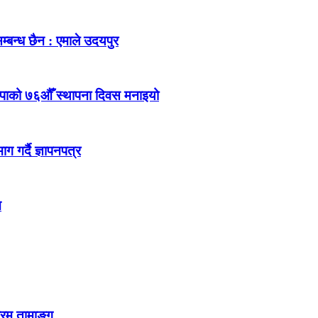
म्बन्ध छैन : एमाले उदयपुर
ेकपाको ७६औँ स्थापना दिवस मनाइयो
 गर्दै ज्ञापनपत्र
न
्रम तामाङ्ग