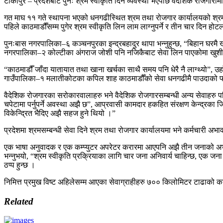
टीकापुर – प्रदेशबाटै पुनः श्रम स्वीकृति दिने व्यवस्था भएपछि वैदेशिक रोजगा
गत माघ ११ गते स्थापना भएको धनगढीस्थित श्रम तथा रोजगार कार्यालयको श्रम 
पहिले काठमाडौँसम्म पुगेर श्रम स्वीकृति लिन लाम लाग्नुपर्ने र तीन चार दिन होटलम
पुनःबास नगरपालिका–६ कञ्चनपुरका इन्द्रबहादुर थापा भन्नुहुन्छ, “बिहान घरमै
नगरपालिका–२ कोल्टीका अंगराज जोशी पनि नजिकैबाट सेवा लिन पाएकोमा खुशी ह
“काठमाडौँ जाँदा यातायात तथा खाना खर्चका साथै समय पनि धेरै नै लाग्थ्यो”, 
गाउँपालिका–१ मलातीकोटका कपिल शाह काठमाडौँको सेवा धनगढीमै पाउदाको फाइ
वैदेशिक रोजगारका सरोकारवालाहरु भने वैदेशिक रोजगारसम्बन्धी अन्य सेवाहरु पनि प
चपेटामा पर्नुपर्ने अवस्था अझै छ”, आप्रवासी कामदार हकहित संरक्षण केन्द्रका जिल
विकेन्द्रित भैदिए अझै सहज हुने थियो ।”
प्रदेशमा श्रमसम्बन्धी सेवा दिने श्रम तथा रोजगार कार्यालयमा भने कर्मचारी 
एक भाषा अनुवादक र एक कम्प्युटर अपरेटर करारमा आएपनि अझै तीन जनाको अभाव
भन्नुभयो, “श्रम स्वीकृति प्रक्रियाका लागि चार जना अनिवार्य चाहिन्छ, एक जना
ठप्प हुन्छ ।
निमित्त प्रमुख विष्ट अहिलेसम्म आएका सेवाग्राहीहरु ७०० किलोमिटर टाढाको काठम
Related