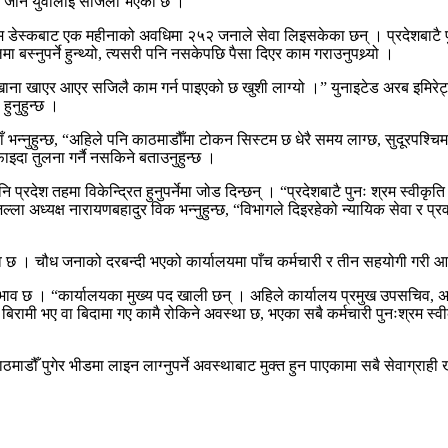
रीमा जाने युवालाई सजिलो भएको छ ।
डेस्कबाट एक महीनाको अवधिमा २५२ जनाले सेवा लिइसकेका छन् । प्रदेशबाटै पुनः
ा बस्नुपर्ने हुन्थ्यो, त्यसरी पनि नसकेपछि पैसा दिएर काम गराउनुपथ्र्यो ।
 खाना खाएर आएर सजिलै काम गर्न पाइएको छ खुशी लाग्यो ।” युनाइटेड अरब इमिरेट्
ुनुहुन्छ ।
उहाँ भन्नुहुन्छ, “अहिले पनि काठमाडौँमा टोकन सिस्टम छ धेरै समय लाग्छ, सुदूर
दा तुलना गर्नै नसकिने बताउनुहुन्छ ।
्रदेश तहमा विकेन्द्रित हुनुपर्नेमा जोड दिन्छन् । “प्रदेशबाटै पुनः श्रम स्वीकृ
्ला अध्यक्ष नारायणबहादुर विक भन्नुहुन्छ, “विभागले दिइरहेको न्यायिक सेवा र प्रवद
अभाव छ । चौध जनाको दरबन्दी भएको कार्यालयमा पाँच कर्मचारी र तीन सहयोगी गरी आ
 छ । “कार्यालयका मुख्य पद खाली छन् । अहिले कार्यालय प्रमुख उपसचिव, अधिक
 बिरामी भए वा बिदामा गए कामै रोकिने अवस्था छ, भएका सबै कर्मचारी पुनःश्रम स्व
ाडौँ पुगेर भीडमा लाइन लाग्नुपर्ने अवस्थाबाट मुक्त हुन पाएकामा सबै सेवाग्राही