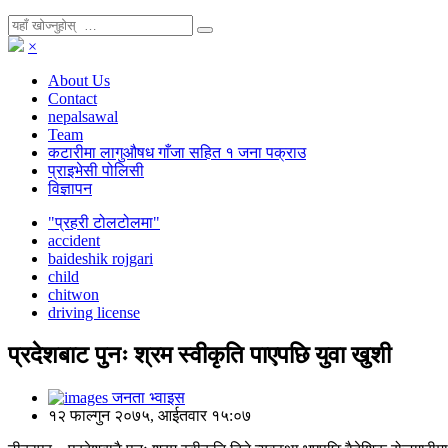
×
About Us
Contact
nepalsawal
Team
कटारीमा लागुऔषध गाँजा सहित १ जना पक्राउ
प्राइभेसी पोलिसी
विज्ञापन
"प्रहरी टोलटोलमा"
accident
baideshik rojgari
child
chitwon
driving license
प्रदेशबाट पुनः श्रम स्वीकृति पाएपछि युवा खुशी
जनता भ्वाइस
१२ फाल्गुन २०७५, आईतवार १५:०७