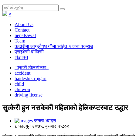
×
About Us
Contact
nepalsawal
Team
कटारीमा लागुऔषध गाँजा सहित १ जना पक्राउ
प्राइभेसी पोलिसी
विज्ञापन
"प्रहरी टोलटोलमा"
accident
baideshik rojgari
child
chitwon
driving license
सुत्केरी हुन नसकेकी महिलाको हेलिकप्टरबाट उद्धार
जनता भ्वाइस
८ फाल्गुन २०७५, बुधबार १५:००