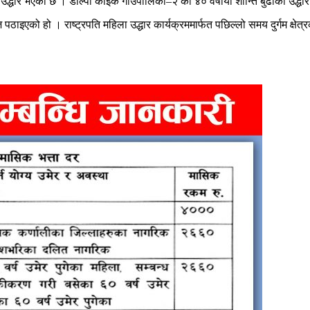
ो उद्धार भएको छ । डोल्पा काइके गाउँपालिका–२ की ४० वर्षीया शान्ति बुढाको उद्ध
ठाइएको हो । राष्ट्रपति महिला उद्धार कार्यक्रममार्फत पछिल्लो समय दुर्गम क्षेत्