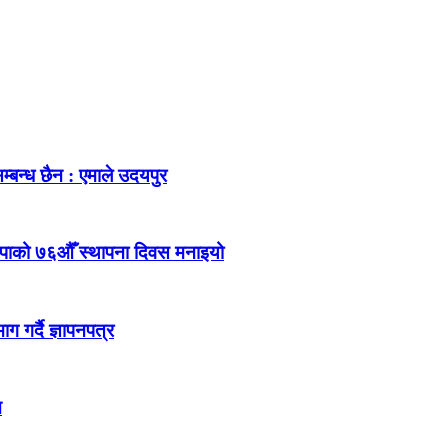
म्बन्ध छैन : एमाले उदयपुर
ेकपाको ७६औँ स्थापना दिवस मनाइयो
 गर्दै ज्ञापनपत्र
न