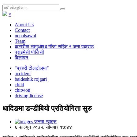
×
About Us
Contact
nepalsawal
Team
कटारीमा लागुऔषध गाँजा सहित १ जना पक्राउ
प्राइभेसी पोलिसी
विज्ञापन
"प्रहरी टोलटोलमा"
accident
baideshik rojgari
child
chitwon
driving license
धादिङमा डन्डीबियो प्रतियोगिता सुरु
जनता भ्वाइस
६ फाल्गुन २०७५, सोमबार १७:४४