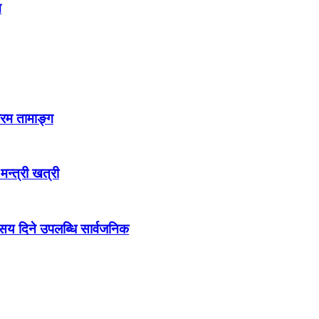
न
्रम तामाङ्ग
 मन्त्री खत्री
ो सय दिने उपलब्धि सार्वजनिक