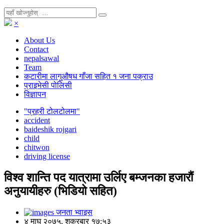
×
About Us
Contact
nepalsawal
Team
कटारीमा लागुऔषध गाँजा सहित १ जना पक्राउ
प्राइभेसी पोलिसी
विज्ञापन
"प्रहरी टोलटोलमा"
accident
baideshik rojgari
child
chitwon
driving license
विश्व शान्ति पद यात्रामा उर्लिए बम्जनका हजारौं
अनुयायीहरु (भिडियो सहित)
जनता भ्वाइस
४ माघ २०७५, शुक्रबार १७:५३