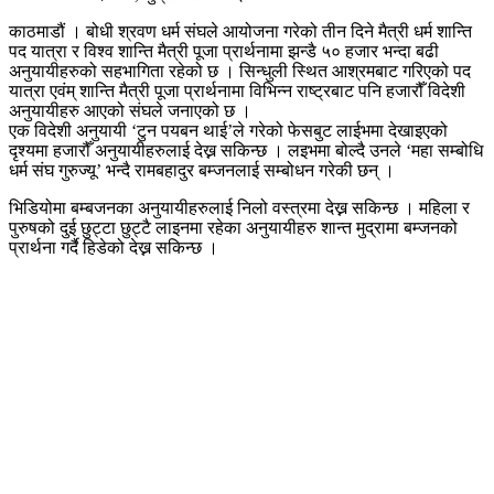
काठमाडौं । बोधी श्रवण धर्म संघले आयोजना गरेको तीन दिने मैत्री धर्म शान्ति
पद यात्रा र विश्व शान्ति मैत्री पूजा प्रार्थनामा झन्डै ५० हजार भन्दा बढी
अनुयायीहरुको सहभागिता रहेको छ । सिन्धुली स्थित आश्रमबाट गरिएको पद
यात्रा एवंम् शान्ति मैत्री पूजा प्रार्थनामा विभिन्न राष्ट्रबाट पनि हजारौँ विदेशी
अनुयायीहरु आएको संघले जनाएको छ ।
एक विदेशी अनुयायी ‘टुन पयबन थाई’ले गरेको फेसबुट लाईभमा देखाइएको
दृश्यमा हजारौँ अनुयायीहरुलाई देख्न सकिन्छ । लइभमा बोल्दै उनले ‘महा सम्बोधि
धर्म संघ गुरुज्यू’ भन्दै रामबहादुर बम्जनलाई सम्बोधन गरेकी छन् ।
भिडियोमा बम्बजनका अनुयायीहरुलाई निलो वस्त्रमा देख्न सकिन्छ । महिला र
पुरुषको दुई छुट्टा छुट्टै लाइनमा रहेका अनुयायीहरु शान्त मुद्रामा बम्जनको
प्रार्थना गर्दै हिडेको देख्न सकिन्छ ।