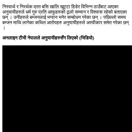
निस्वार्थ र निरर्थक व्रत बसि खालि खुट्टा हिडेर विभिन्न ठाउँबाट आएका
अनुयायीहरुले धर्म गुरु प्रति आफुहरुको ठूलो सम्मान र विश्वास रहेको बताएका
छन् । उनीहरुले बम्जनलाई भग्वान भनेर सम्बोधन गरेका छन् । पछिल्लो समय
बम्जन माथि लागेका कथित आरोपहरु अनुयायीहरुले अस्वीकार समेत गरेका छन्
।
अनलाइन टीभी नेपालले अनुयायीहरुसँग लिएको (भिडियो)