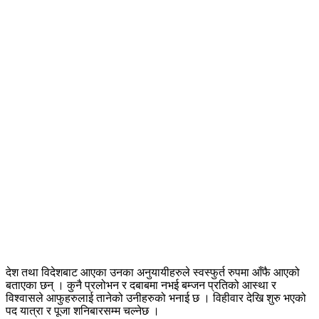
देश तथा विदेशबाट आएका उनका अनुयायीहरुले स्वस्फुर्त रुपमा आँफै आएको
बताएका छन् । कुनै प्रलोभन र दबाबमा नभई बम्जन प्रतिको आस्था र
विश्वासले आफुहरुलाई तानेको उनीहरुको भनाई छ । विहीवार देखि शुरु भएको
पद यात्रा र पूजा शनिबारसम्म चल्नेछ ।