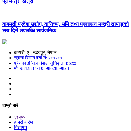
पूर्व मन्त्री खत्री
वागमती प्रदेश उद्योग, वाणिज्य, भूमि तथा प्रशासन मन्त्री तामाङ्को
सय दिने उपलब्धि सार्वजनिक
कटारी, ३ , उदयपुर, नेपाल
सूचना विभाग दर्ता नं: xxxxxx
प्रेसकाउन्सिल नेपाल सुचिकृत नं: xxx
मो. 9842887710, 9862859823
हाम्रो बारे
गृहपृष्ठ
हाम्रो बारेमा
विज्ञापन