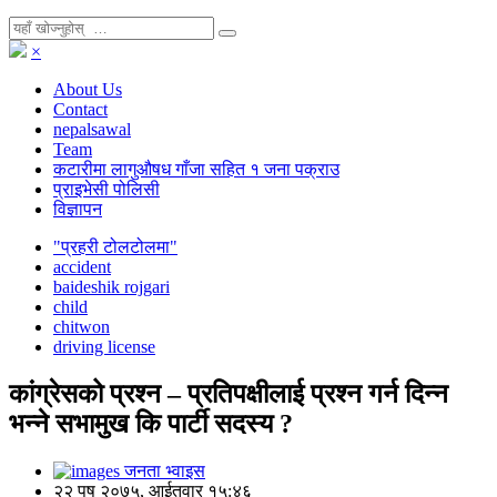
×
About Us
Contact
nepalsawal
Team
कटारीमा लागुऔषध गाँजा सहित १ जना पक्राउ
प्राइभेसी पोलिसी
विज्ञापन
"प्रहरी टोलटोलमा"
accident
baideshik rojgari
child
chitwon
driving license
कांग्रेसको प्रश्न – प्रतिपक्षीलाई प्रश्न गर्न दिन्न
भन्ने सभामुख कि पार्टी सदस्य ?
जनता भ्वाइस
२२ पुष २०७५, आईतवार १५:४६