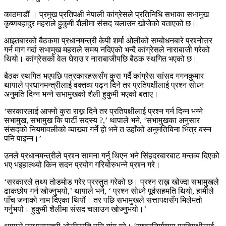
काठमाडौं । प्रमुख प्रतिपक्षी नेपाली कांग्रेसले प्रतिनिधि सभाका सभामुख
कृष्णबहादुर महराले हुकुमी शैलीमा संसद चलाउन खोजेको बताएको छ।
आइतबारको बैठकमा प्रधानमन्त्री केपी शर्मा ओलीको सम्बोधनबारे प्रश्नोत्तर
गर्न माग गर्दा सभामुख महराले समय नदिएको भन्दै कांग्रेसले नाराबाजी गरेको
थियो। कांग्रेसको वेल घेराउ र नाराबाजीपछि बैठक स्थगित भएको छ।
बैठक स्थगित भएपछि पत्रकारहरूसँग कुरा गर्दै कांग्रेस सांसद गगनकुमार
थापाले प्रधानमन्त्रीलाई वक्तव्य पढ्न दिने तर प्रतिपक्षीलाई प्रश्न सोध्न
अनुमति दिन्न भन्ने सभामुखको शैली हुकुमी भएको बताए।
‘सरकारलाई आफ्नो कुरा राख्न दिने तर प्रतिपक्षीलाई प्रश्न गर्न दिन्न भन्ने
सभामुख, सभामुख कि पार्टी सदस्य ?,’ थापाले भने, ‘सभामुखका अनुसार
संसदको नियमावलीको व्याख्या गर्ने हो भने त उहाँको अनुमतिबिना भित्र बस्न
पनि पाइन्न।’
उनले प्रधानमन्त्रीले प्रश्न सामना गर्नु थिएन भने सिंहदरबारबाट मन्तव्य दिएको
भए भइहाल्थ्यो किन सदन प्रयोग गरियोरुभन्ने प्रश्न गरे।
‘सरकारले तथ्य तोडमोड गरेर प्रस्तुत गरेको छ। प्रश्न राख्न खोज्दा सभामुखले
ढाकछोप गर्न खोज्नुभयो,’ थापाले भने, ‘ प्रश्न सोध्ने पूर्वसहमति थियो, हामीले
पाँच जनाको नाम दिएका थियौं। तर पछि सभामुखले सत्तापक्षसँग मिलेमतो
गर्नुभयो। हुकुमी शैलीमा संसद चलाउन खोज्नुभयो।’