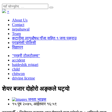
×
About Us
Contact
nepalsawal
Team
कटारीमा लागुऔषध गाँजा सहित १ जना पक्राउ
प्राइभेसी पोलिसी
विज्ञापन
"प्रहरी टोलटोलमा"
accident
baideshik rojgari
child
chitwon
driving license
शेयर बजार दोहोरो अङ्कले घट्यो
जनता भ्वाइस
१५ पुष २०७५, आईतवार १६:५९