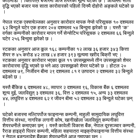
काठमाडौँ । धितोपत्र बजारमा आज शेयरको मूल्य घटेको छ । अघिल्लो साता
वृद्धि भएको बजार यस साता कारोवारको पहिलो दिनमै दोहोरो अङ्कले घटेको छ
।
नेपाल स्टक एक्सचेञ्जका अनुसार कारोवार मापक नेप्से परिसूचक १० दशमलव
६२ बिन्दुले घटेर एक हजार २०४ दशमलव ५४ बिन्दुमा झरेको छ । यस्तै ‘क’
वर्गका कम्पनीको कारोवार मापन गर्ने सेन्सेटिभ परिसूचक २ दशमलव ६६ बिन्दुले
घटेर २५६ बिन्दुमा झरेको छ ।
स्टकका अनुसार आज कूल १६८ कम्पनीका १२ लाख ३६ हजार ३४३ कित्ता
शेयर रु ४५ करोड ४२ लाख ८४ हजार ३९३ मूल्यमा खरीद बिक्री भए ।
स्टकका अनुसार कारोवार भएका कूल ११ उपसमूहमध्ये तीन उपसमूहको शेयर
कारोवारमा वृद्धि भएको छ भने आठ उपसमूहको शेयर घटेको छ । होटल २०
दशमलव ७९, निर्जीवन बीमा २९ दशमलव ८१ र उत्पादन २ दशमलव ३२ बिन्दुले
बढेको छ ।
यस्तै बैंकिङ ६ दशमलव ४८, व्यापार २ दशमलव ९६, विकास बैंक ६ दशमलव
शून्य दुई, जलविद्युत् ३ दशमलव ३६, वित्त २ दशमलव १५, अन्य ३३ दशमलव
४४, लघुवित्त ४ दशमलव ६२ र जीवन बीमा ५२ दशमलव ३३ बिन्दुले घटेका छन्
।
घटेको बजारमा मल्टिपर्पोज फाइनान्स कम्पनी, माहुली सामुदायिक लघुवित्त
वित्तीय संस्था, नागरिक लगानी कोष, खानीखोला जलविद्युत् कम्पनीका
शेयरधनीले कमाएका छन् । यस्तै कावेली विकास बैंक, नेपाल दूरसञ्चार कम्पनी,
रैराङ हाइड्रो पािवर कम्पनी, महिला सहयात्रा माइक्रोफाइनान्स वित्तीय संस्था
र नेपाल बङ्गलादेश बैंकका शेयरधनीले आज गुमाएका छन् ।