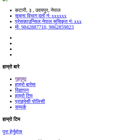
कटारी, ३ , उदयपुर, नेपाल
सूचना विभाग दर्ता नं: xxxxxx
प्रेसकाउन्सिल नेपाल सुचिकृत नं: xxx
मो. 9842887710, 9862859823
हाम्रो बारे
गृहपृष्ठ
हाम्रो बारेमा
विज्ञापन
हाम्रो टिम
प्राइभेसी पोलिसी
सम्पर्क
हाम्रो टिम
पुरा हेर्नुहोस्