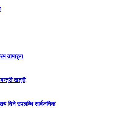
न
्रम तामाङ्ग
 मन्त्री खत्री
ो सय दिने उपलब्धि सार्वजनिक