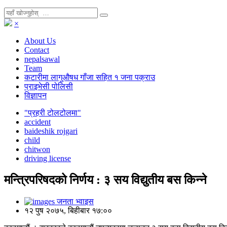
×
About Us
Contact
nepalsawal
Team
कटारीमा लागुऔषध गाँजा सहित १ जना पक्राउ
प्राइभेसी पोलिसी
विज्ञापन
"प्रहरी टोलटोलमा"
accident
baideshik rojgari
child
chitwon
driving license
मन्त्रिपरिषदको निर्णय : ३ सय विद्युतीय बस किन्ने
जनता भ्वाइस
१२ पुष २०७५, बिहीबार १७:००