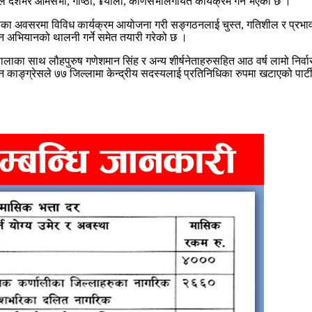
ले देशभर आमसभा, गोष्ठी, ¥याली, कोणसभालगायत कार्यक्रम गर्ने भएको छ ।
दिवसका अवसरमा विविध कार्यक्रम आयोजना गरी सङ्गठनलाई चुस्त, गतिशील र प्रभ
न्न अभियानको थालनी गर्ने समेत तयारी गरेको छ ।
ाका साथ लौहपुरुष गणेशमान सिंह र अन्य शीर्षनेताहरुसहित आठ वर्ष लामो निर्वासन
्ग्रेसले ७७ जिल्लामा केन्द्रीय सदस्यलाई प्रतिनिधिका रुपमा खटाएको पार्टी 