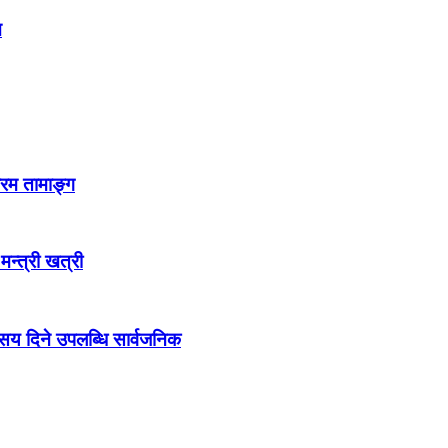
न
्रम तामाङ्ग
 मन्त्री खत्री
ो सय दिने उपलब्धि सार्वजनिक