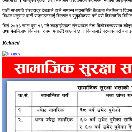
काठमाडौं । राष्ट्रिय एकता तथा मेलमिलाप दिवसका अवसरमा नेपाली काङ्ग्रेस
पार्टी सभापति शेरबहादुर देउवाले हालै सम्पन्न महासमिति बैठकमा मेलमिलाप 
विधानअनुसार पार्टी सङ्गठनलाई विस्तार र सुदृढीकरण गर्न यसै दिवसदेखि विभि
विसं २०३३ साल पुस १६ गते काङ्ग्रेसका संस्थापक नेता विश्वेश्वरप्रसाद कोइराल
तथा मेलमिलाप दिवसका रुपमा मनाउँदै आएको छ । दिवसलाई प्रभावकारी बनाउन काङ
Related