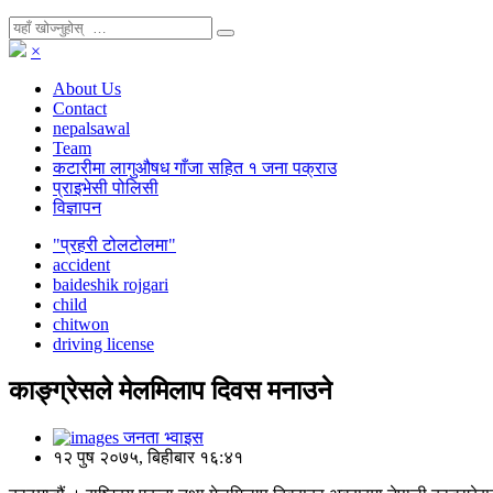
×
About Us
Contact
nepalsawal
Team
कटारीमा लागुऔषध गाँजा सहित १ जना पक्राउ
प्राइभेसी पोलिसी
विज्ञापन
"प्रहरी टोलटोलमा"
accident
baideshik rojgari
child
chitwon
driving license
काङ्ग्रेसले मेलमिलाप दिवस मनाउने
जनता भ्वाइस
१२ पुष २०७५, बिहीबार १६:४१