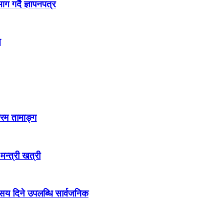
 गर्दै ज्ञापनपत्र
न
्रम तामाङ्ग
 मन्त्री खत्री
ो सय दिने उपलब्धि सार्वजनिक