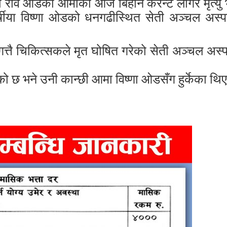
 रवि ओडकी आमाको आज बिहान करेन्ट लागेर मृत्य
्षीया विष्णा ओडको धनगढीस्थित सेती अञ्चल अस्प
त्तै चिकित्सकले मृत घोषित गरेको सेती अञ्चल अस्प
छ भने उनी कान्छी आमा विष्णा ओडसँग हुर्केका थि