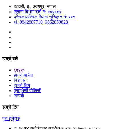
कटारी, ३ , उदयपुर, नेपाल
सूचना विभाग दर्ता नं: xxxxxx
प्रेसकाउन्सिल नेपाल सुचिकृत नं: xxx
मो. 9842887710, 9862859823
हाम्रो बारे
गृहपृष्ठ
हाम्रो बारेमा
विज्ञापन
हाम्रो टिम
प्राइभेसी पोलिसी
सम्पर्क
हाम्रो टिम
पुरा हेर्नुहोस्
© २०२४ सर्वाधिकार सुरक्षित www.jantavoice.com