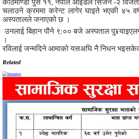
काठमाण्डौ पुस ११, नेपाल आइडल सिजन -२ विजेता
चलाउने क्रममा करेन्ट लागेर घाइते भएकी ४५ वर
अस्पतालले जनाएको छ ।
उनलाई बिहान पौने ९:०० बजे अस्पताल पु
¥
याइएलग
।
रविलाई जन्मदिने आमाको यसअघि नै निधन भइसकेको 
Related