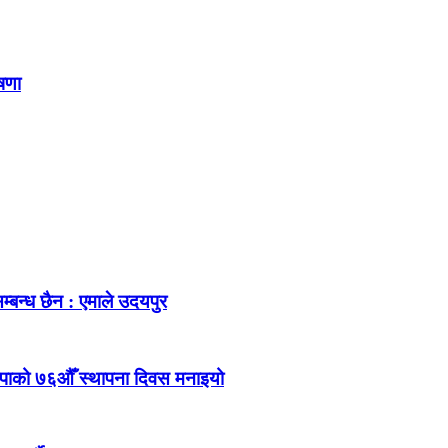
ोषणा
म्बन्ध छैन : एमाले उदयपुर
ेकपाको ७६औँ स्थापना दिवस मनाइयो