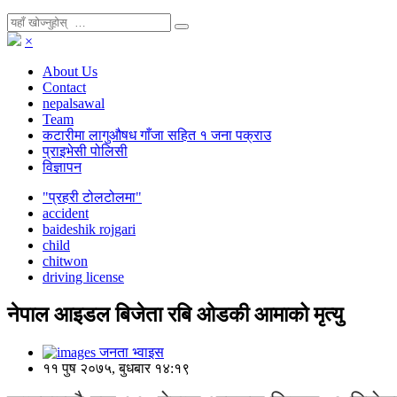
×
About Us
Contact
nepalsawal
Team
कटारीमा लागुऔषध गाँजा सहित १ जना पक्राउ
प्राइभेसी पोलिसी
विज्ञापन
"प्रहरी टोलटोलमा"
accident
baideshik rojgari
child
chitwon
driving license
नेपाल आइडल बिजेता रबि ओडकी आमाको मृत्यु
जनता भ्वाइस
११ पुष २०७५, बुधबार १४:१९