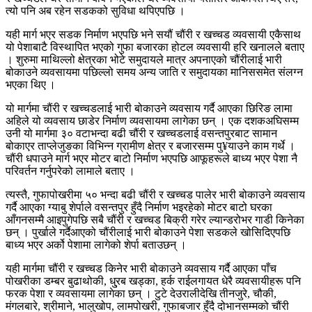
त्यो पनि अब रहेन सडकको सुविधा थपिएपछि ।
यही मार्ग भएर सडक निर्माण भएपछि भने सयौं चौंरी र खच्चड व्यवसायी एकैसाथ
यो पेशाबाटै विस्थापित भएको गुफा बजारका होटल व्यवसायी हरि खनालले बताए
। शुरुमा माथिल्लो क्षेत्रका भोटे समुदायले मात्र अपनाएको चौंरीलाई भारी
बोकाउने व्यवसायमा पछिल्लो समय अन्य जाति र समुदायका मानिससमेत संलग्न
भएका थिए ।
यो मार्गमा चौंरी र खच्चडलाई भारी बोकाउने व्यवसाय गर्दै आएका छिरिङ लामा
अहिले यो व्यवसाय छाडेर निर्माण व्यवसायमा लागेका छन् । एक दशकअघिसम्म
उनी यो मार्गमा ३० वटाभन्दा बढी चौंरी र खच्चडलाई वसन्तपुरबाट सामान
बोकाएर ताप्लेजुङका विभिन्न ग्रामीण क्षेत्र र बजारसम्म पु¥याउने काम गर्थे ।
चौंरी धपाउने मार्ग भएर मोटर बाटो निर्माण भएपछि आफूहरूले बाध्य भएर पेशा नै
परिवर्तन गर्नुपरेको लामाले बताए ।
त्यस्तै, गुफापोखरीमा ५० भन्दा बढी चौंरी र खच्चड पालेर भारी बोकाउने व्यवसाय
गर्दै आएका ग्याबु शेर्पाले वसन्तपुर हुँदै निर्माण भइरहेको मोटर बाटो घरका
आँगनसम्मै आइपुगेपछि सबै चौंरी र खच्चड बिक्री गरेर ल्यान्डरोभर गाडी किनेका
छन् । पुर्खाले गर्दैआएको चौंरीलाई भारी बोकाउने पेशा सडकले खोसिदिएपछि
बाध्य भएर अर्को पेशामा लागेको शेर्पा बताउछन् ।
यही मार्गमा चौंरी र खच्चड किनेर भारी बोकाउने व्यवसाय गर्दै आएका पाँच
पोखरीका डम्बर बुढाथोकी, धु्रब खड्का, हर्क राईलगायत धेरै व्यवसायीहरू पनि
फरक पेशा र व्यवसायमा लागेका छन् । टुटे देउरालीदेखि तीनजुरे, चौकी,
मंगलबारे, श्रीमाने, भालुखोप, लामपोखरी, गुफाबजार हुँदै दोभानसम्मको चौंरी