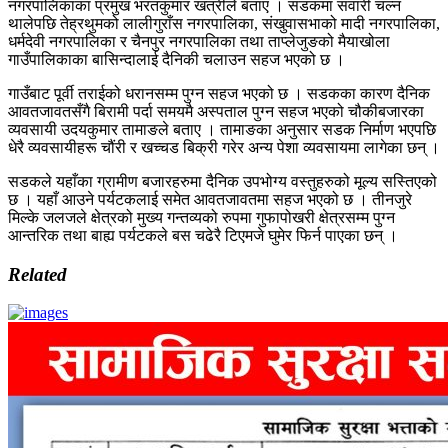
नगरपालिकाका प्रमुख भरतकुमार खत्रीले बताए । सडकमा सवारी चल्न
थालेपछि तेह्रथुमको लालीगुराँस नगरपालिका, संखुवासभाको मादी नगरपालिका,
धर्मदेवी नगरपालिका र चैनपुर नगरपालिका तथा ताप्लेजुङको मैयाखोला
गाउँपालिकाका बासिन्दालाई दैनिकी चलाउन सहज भएको छ ।
गाउँबाट पूर्वी तराईको धरानसम्म पुग्न सहज भएको छ । सडकका कारण दैनिक
आवतजावतसँगै बिरामी पर्दा समयमै अस्पताल पुग्न सहज भएको चौकीबजारका
व्यवसायी उदयकुमार तामाङले बताए । तामाङका अनुसार सडक निर्माण भएपछि
धेरै व्यवसायीहरू चौंरी र खच्चड बिक्री गरेर अन्य पेशा व्यवसायमा लागेका छन् ।
सडकले यहाँका ग्रामीण बजारहरुमा दैनिक उपभोग्य वस्तुहरुको मूल्य सस्तिएको
छ । यहाँ आउने पर्यटकलाई समेत आवतजावतमा सहज भएको छ । तीनजुरे
मिल्के जलजले क्षेत्रको मुख्य गन्तव्यको रुपमा गुफापोखरी क्षेत्रसम्म पुग्न
आन्तरिक तथा बाह्य पर्यटकले बस चढेरै टिएमजे घुमेर फिर्न पाएका छन् ।
Related