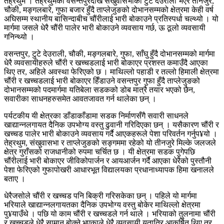
तेह्रथुम । तेह्रथुमको वसन्तपुरदेखि संखुवासभाको टुटे देउराली भएर तीनजुरे,
चौकी, मङ्गलबारे, गुफा बजार हुँदै ताप्लेजुङको दोभानसम्मको क्षेत्रमा केही वर्ष
अघिसम्म स्थानीय बासिन्दाबीच चौंरीलाई भारी बोकाउने प्रतिस्पर्धा चल्थ्यो । यो
मार्गमा जसले धेरै चौंरी पालेर भारी बोकाउने व्यवसाय गर्छ, ऊ ठूलो व्यवसायी
गनिन्थ्यो ।
वसन्तपुर, टुटे देउराली, चौकी, मङ्गलबारे, गुफा, साँघु हुँदै दोभानसम्मको मार्गमा
धेरै व्यवसायीहरुले चौंरी र खच्चडलाई भारी बोकाएर प्रशस्त कमाउँदै आएका
थिए तर, अहिले अवस्था फेरिएको छ । माथिल्लो पहाडी र तल्लो हिमाली क्षेत्रमा
चौंरी र खच्चडलाई भारी बोकाएर हिँडाउने वसन्तपुर गुफा हुँदै ताप्लेजुङको
दोभानसम्मको पदमार्गमा यतिबेला सडकको डोब मात्रै तयार भएको छैन,
सवारीका साधनहरुसमेत आवतजावत गर्न थालेका छन् ।
पर्यटकीय यी क्षेत्रका डाँडाकाँडामा सडक निर्माणसँगै सवारी साधनले
खाद्यान्नलगायत दैनिक उपभोग्य वस्तु ढुवानी गरिदिएका छन् । यसैकारण चौंरी र
खच्चड पालेर भारी बोकाउने व्यवसाय गर्दै आएकहरूले पेशा परिवर्तन गर्नुप¥यो ।
तेह्रथुम, संखुवासभा र ताप्लेजुङको सङ्गममा रहेको यो तीनजुरे मिल्के जलजले
क्षेत्र गुराँसको राजधानीको रुपमा चर्चित छ । यी क्षेत्रमा सडक पुगेपछि
चौंरीलाई भारी बोकाएर जीविकोपार्जन र आयआर्जन गर्दै आएका धेरैको पुस्तौनी
पेशा फेरिएको गुफापोखरी आधारभूत विद्यालयका प्रधानाध्यापक हिमा खनालले
बताए ।
धेरैजसोले चौंरी र खच्चड पनि बिक्री गरिसकेका छन् । पहिले यो मार्गमा
भरियाले खाद्यान्नलगायतका दैनिक उपभोग्य वस्तु बोकेर माथिल्लो क्षेत्रमा
पु¥याउँथे । पछि यो काम चौंरी र खच्चडले गर्न थाले । भरियाको तुलनामा चौंरी
र खच्चडले धेरै सामान बोक्ने भएकाले धेरै व्यवसायी यतातिर आकर्षित थिए तर,