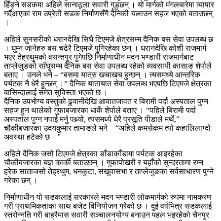
हिँड्ने सडकमा अहिले सानाठूला सवारी गुड्छन् । यो मार्गको मंगलबारेमा व्यापार
गर्दैआएका राम उप्रेती सडक निर्माणसँगै दैनिकी चलाउन सहज भएको बताउछन्
।
अहिले सुनसरीको धरानदेखि सिधै टिएमजे क्षेत्रसम्म दैनिक बस सेवा उपलब्ध छ
। घुम्न जानेहरु बस चढेरै टिएमजे पुगिरहेका छन् । धरानदेखि कोशी राजमार्ग
भएर तेह्रथुमको वसन्तपुर पुगेपछि निर्माणाधीन मदन भण्डारी राजमार्गबाट
ताप्लेजुङको साँघुसम्म दैनिक बस सेवा उपलब्ध रहेको व्यवसायी कासाङ शेर्पाले
बताए । उनले भने – “बसमा यात्रु खचाखच हुन्छन् । त्यसमध्ये आन्तरिक
पर्यटक नै धेरै हुन्छन् ।” दैनिक यातायात सेवा उपलब्ध भएपछि टिएमजे क्षेत्रका
बासिन्दालाई समेत सुविस्ता भएको छ ।
दैनिक उपभोग्य वस्तुको ढुवानीदेखि आवातजावत र बिरामी पर्दा अस्पताल पुग्न
सहज हुन थालेको गुफाबजारका धार्के शेर्पाले बताए । “पहिले बिरामी पर्दा
अस्पताल पुग्न नपाई मर्नु पथ्र्यो, त्यसमध्ये धेरै प्रसूति पीडाले मर्थे,”
चौकीबजारका उदयकुमार तामाङले भने – “अहिले कमसेकम त्यो कहालिलाग्दो
अवस्था हटेको छ ।”
अहिले दैनिक जसो टिएमजे क्षेत्रका डाँडाकाँडामा पर्यटक आइरहेका
चौकीबजारका यज्ञ कार्की बताउछन् । गुफापोखरी र यहाँको सुन्दरतामा रम्न
हरेक साताजसो तेह्रथुम, धनकुटा, संखुवासभा र ताप्लेजुङका सर्वसाधारण पुग्ने
गरेका छन् ।
निर्माणाधीन यो सडकलाई सरकारले मदन भण्डारी लोकमार्गको रुपमा नामकरण
गरी प्राथमिकताका साथ बजेट विनियोजन गरेको छ । दुई वर्षभित्र सडकलाई
स्तरोन्नति गरी बाह्रैमास सवारी सञ्चालनयोग्य बनाउन पहल भइरहेको चैनपुर