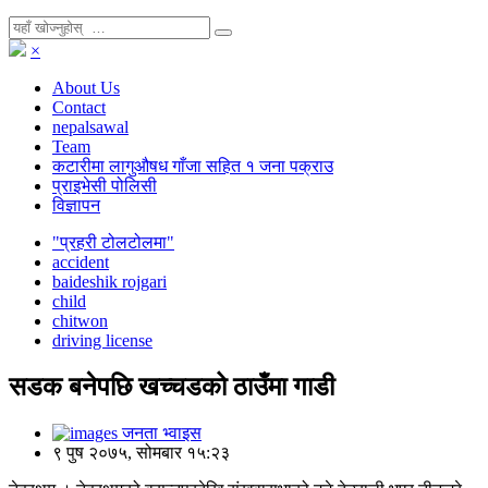
×
About Us
Contact
nepalsawal
Team
कटारीमा लागुऔषध गाँजा सहित १ जना पक्राउ
प्राइभेसी पोलिसी
विज्ञापन
"प्रहरी टोलटोलमा"
accident
baideshik rojgari
child
chitwon
driving license
सडक बनेपछि खच्चडको ठाउँमा गाडी
जनता भ्वाइस
९ पुष २०७५, सोमबार १५:२३