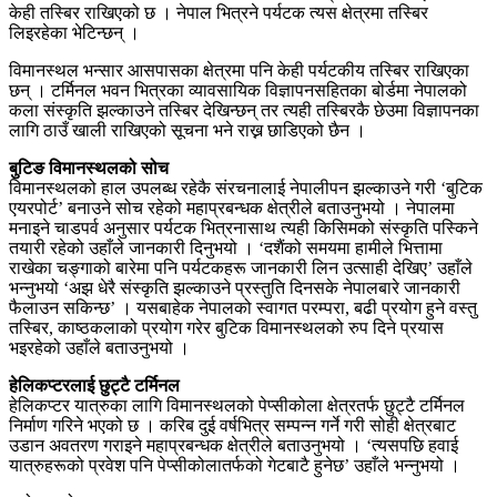
केही तस्बिर राखिएको छ । नेपाल भित्रने पर्यटक त्यस क्षेत्रमा तस्बिर
लिइरहेका भेटिन्छन् ।
विमानस्थल भन्सार आसपासका क्षेत्रमा पनि केही पर्यटकीय तस्बिर राखिएका
छन् । टर्मिनल भवन भित्रका व्यावसायिक विज्ञापनसहितका बोर्डमा नेपालको
कला संस्कृति झल्काउने तस्बिर देखिन्छन् तर त्यही तस्बिरकै छेउमा विज्ञापनका
लागि ठाउँ खाली राखिएको सूचना भने राख्न छाडिएको छैन ।
बुटिङ विमानस्थलको सोच
विमानस्थलको हाल उपलब्ध रहेकै संरचनालाई नेपालीपन झल्काउने गरी ‘बुटिक
एयरपोर्ट’ बनाउने सोच रहेको महाप्रबन्धक क्षेत्रीले बताउनुभयो । नेपालमा
मनाइने चाडपर्व अनुसार पर्यटक भित्रनासाथ त्यही किसिमको संस्कृति पस्किने
तयारी रहेको उहाँले जानकारी दिनुभयो । ‘दशैंको समयमा हामीले भित्तामा
राखेका चङ्गाको बारेमा पनि पर्यटकहरू जानकारी लिन उत्साही देखिए’ उहाँले
भन्नुभयो ‘अझ धेरै संस्कृति झल्काउने प्रस्तुति दिनसके नेपालबारे जानकारी
फैलाउन सकिन्छ’ । यसबाहेक नेपालको स्वागत परम्परा, बढी प्रयोग हुने वस्तु
तस्बिर, काष्ठकलाको प्रयोग गरेर बुटिक विमानस्थलको रुप दिने प्रयास
भइरहेको उहाँले बताउनुभयो ।
हेलिकप्टरलाई छुट्टै टर्मिनल
हेलिकप्टर यात्रुका लागि विमानस्थलको पेप्सीकोला क्षेत्रतर्फ छुट्टै टर्मिनल
निर्माण गरिने भएको छ । करिब दुई वर्षभित्र सम्पन्न गर्ने गरी सोही क्षेत्रबाट
उडान अवतरण गराइने महाप्रबन्धक क्षेत्रीले बताउनुभयो । ‘त्यसपछि हवाई
यात्रुहरूको प्रवेश पनि पेप्सीकोलातर्फको गेटबाटै हुनेछ’ उहाँले भन्नुभयो ।