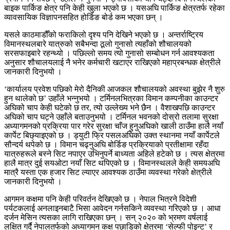
बाइक पार्किङ क्षेत्र पनि केही खुला भएको छ । यसअघि पार्किङ क्षेत्रतर्फ रहेका
व्यावसायिक विज्ञापनसहित होर्डिङ बोर्ड कम भएका छन् ।
यसले काठमाडौँको फराकिलो दृश्य पनि देखिने भएको छ । अन्तर्राष्ट्रिय
विमानस्थलबारे यात्रुको सबैभन्दा ठूलो गुनासो त्यहाँको शौचालयको
सरसफाइबारे रहन्थ्यो । पछिल्लो समय त्यो गुनासो सम्बोधन गर्न आवश्यकता
अनुसार शौचालयलाई नै भनेर कर्मचारी खटाएर राखिएको महाप्रबन्धक क्षेत्रीले
जानकारी दिनुभयो ।
‘कार्यालय प्रवेश पछिको मेरो दैनिकी आजकल शौचालयको अवस्था बुझेर नै शुरु
हुन थालेको छ’ उहाँले भन्नुभयो । टर्मिनलभित्रका विमान कम्पनीका काउन्टर
अघिको चाप केही घटेको छ तर, त्यो उल्लेख्य भने छैन । वैशाखपछि काउन्टर
अघिको चाप घट्ने उहाँले बताउनुभयो । टर्मिनल भवनको दोस्रो तलामा सुरक्षा
अध्यागमनको प्रक्रिया पार गरेर सुरक्षा चाँज हुनुअघिको खाली ठाउँमा हालै नयाँ
कार्पेट बिछ्याइएको छ । ड्युटी फ्रि पसलअघिको उक्त स्थानमा नयाँ कार्पेटले
सौन्दर्य थपेको छ । विमान चढ्नुअघि बोर्डिङ प्रक्रियाको प्रतीक्षामा रहँदा
यात्रुहरूले बस्ने सिट नपाएर उभिनुपर्ने बाध्यता अहिले हटेको छ । त्यस क्षेत्रमा
हालै मात्र दुई सयओटा नयाँ सिट थपिएको छ । विमानस्थलले केही समयअघि
मात्रै यस्ता एक हजार सिट ल्याएर आवश्यक ठाउँमा व्यवस्था गरेको क्षेत्रीले
जानकारी दिनुभयो ।
आगमन कक्षमा पनि केही परिवर्तन देखिएको छ । नेपाल भित्रने विदेशी
पर्यटकलाई अनलाइनबाटै भिसा आवेदन गर्नसकिने व्यवस्था गरिएको छ । आधा
दर्जन मेसिन त्यसका लागि राखिएका छन् । सन् २०२० को भ्रमण वर्षलाई
लक्षित गर्दै नेपालतर्फको अध्यागमन कक्ष पछाडिको क्षेत्रमा ‘सेल्फी पोइन्ट’ र