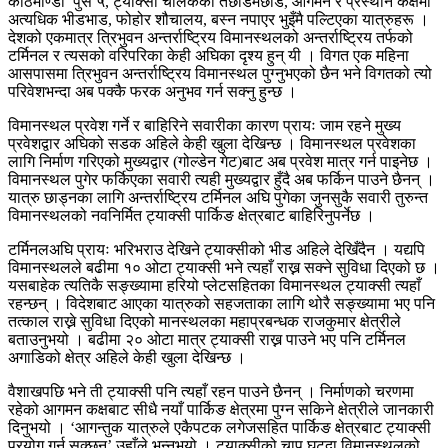
काठमाण्डौ पुस ५, ट्याक्सी चालकको तछाडमछाड, आगमन र प्रस्थान कक्षमा
अत्यधिक भीडभाड, फोहोर शौचालय, बस्न नपाएर भुइँमै पल्टिएका यात्रुहरू ।
देशको एकमात्र त्रिभुवन अन्तर्राष्ट्रिय विमानस्थलको अन्तर्राष्ट्रिय तर्फको
टर्मिनल र त्यसको वरिपरिका केही अघिका दृश्य हुन् यी । विगत एक महिना
आसपासमा त्रिभुवन अन्तर्राष्ट्रिय विमानस्थल पुग्नुभएको छैन भने विगतको त्यो
परिवेशभन्दा अब पक्कै फरक अनुभव गर्न सक्नु हुन्छ ।
विमानस्थल प्रवेश गर्ने र बाहिरिने सवारीका कारण प्रायः जाम रहने मुख्य
प्रवेशद्वार अघिको सडक अहिले केही खुला देखिन्छ । विमानस्थल प्रवेशका
लागि निर्माण गरिएको मुख्यद्वार (गोल्डेन गेट)बाट अब प्रवेश मात्र गर्न पाइनेछ ।
विमानस्थल पुगेर फर्किएका सवारी त्यही मुख्यद्वार हुँदै अब फर्किन पाउने छैनन् ।
यात्रु छाड्नका लागि अन्तर्राष्ट्रिय टर्मिनल अघि पुगेका जुनसुकै सवारी तुरुन्त
विमानस्थलको नवनिर्मित ट्याक्सी पार्किङ क्षेत्रबाट बाहिरिनुपर्नेछ ।
टर्मिनलअघि प्रायः भरिभराउ देखिने ट्याक्सीको भीड अहिले देखिँदैन । यद्यपि
विमानस्थलले बढीमा १० ओटा ट्याक्सी भने त्यहाँ राख्न सक्ने सुविधा दिएको छ ।
यसबाहेक त्यतिकै सङ्ख्यामा हरियो प्लेटसहितका विमानस्थल ट्याक्सी त्यहाँ
रहन्छन् । विदेशबाट आएका यात्रुको सहजताका लागि थोरै सङ्ख्यामा भए पनि
तत्काल राख्ने सुविधा दिएको मानस्थलका महाप्रबन्धक राजकुमार क्षेत्रीले
बताउनुभयो । बढीमा २० ओटा मात्र ट्याक्सी राख्न पाउने भए पनि टर्मिनल
अगाडिको क्षेत्र अहिले केही खुला देखिन्छ ।
वैशाखपछि भने ती ट्याक्सी पनि त्यहाँ रहन पाउने छैनन् । निर्माणको चरणमा
रहेको आगमन कक्षबाट सीधै नयाँ पार्किङ क्षेत्रमा पुग्न सकिने क्षेत्रीले जानकारी
दिनुभयो । ‘आगन्तुक यात्रुले एकैपटक लगेजसहित पार्किङ क्षेत्रबाट ट्याक्सी
प्रयोग गर्न सक्छन्’ उहाँले भन्नुभयो । ट्याक्सीको चाप घट्दा विमानस्थलको