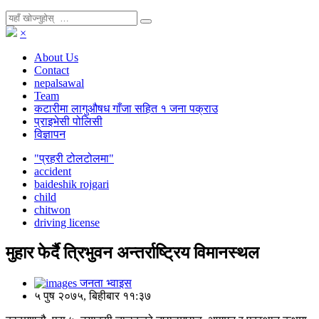
×
About Us
Contact
nepalsawal
Team
कटारीमा लागुऔषध गाँजा सहित १ जना पक्राउ
प्राइभेसी पोलिसी
विज्ञापन
"प्रहरी टोलटोलमा"
accident
baideshik rojgari
child
chitwon
driving license
मुहार फेर्दै त्रिभुवन अन्तर्राष्ट्रिय विमानस्थल
जनता भ्वाइस
५ पुष २०७५, बिहीबार ११:३७