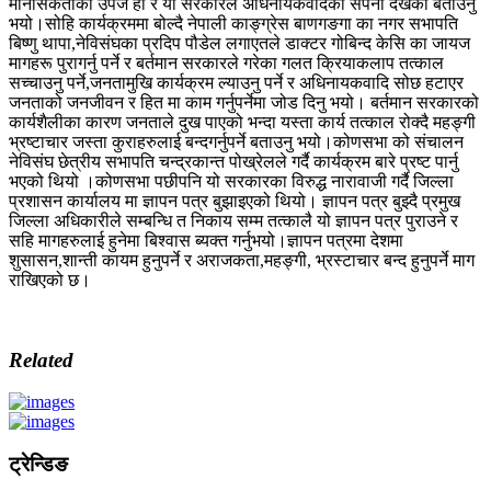
मानसिकताको उपज हो र यो सरकारले अधिनायकवादको सपना देखेको बताउनु
भयो।सोहि कार्यक्रममा बोल्दै नेपाली काङ्ग्रेस बाणगङगा का नगर सभापति
बिष्णु थापा,नेविसंघका प्रदिप पौडेल लगाएतले डाक्टर गोबिन्द केसि का जायज
मागहरू पुरागर्नु पर्ने र बर्तमान सरकारले गरेका गलत क्रियाकलाप तत्काल
सच्चाउनु पर्ने,जनतामुखि कार्यक्रम ल्याउनु पर्ने र अधिनायकवादि सोछ हटाएर
जनताको जनजीवन र हित मा काम गर्नुपर्नेमा जोड दिनु भयो। बर्तमान सरकारको
कार्यशैलीका कारण जनताले दुख पाएको भन्दा यस्ता कार्य तत्काल रोक्दै महङ्गी
भ्रष्टाचार जस्ता कुराहरुलाई बन्दगर्नुपर्ने बताउनु भयो।कोणसभा को संचालन
नेविसंघ छेत्रीय सभापति चन्द्रकान्त पोख्रेलले गर्दै कार्यक्रम बारे प्रष्ट पार्नु
भएको थियो ।कोणसभा पछीपनि यो सरकारका विरुद्ध नारावाजी गर्दै जिल्ला
प्रशासन कार्यालय मा ज्ञापन पत्र बुझाइएको थियो। ज्ञापन पत्र बुझ्दै प्रमुख
जिल्ला अधिकारीले सम्बन्धि त निकाय सम्म तत्कालै यो ज्ञापन पत्र पुराउने र
सहि मागहरुलाई हुनेमा बिश्वास ब्यक्त गर्नुभयो।ज्ञापन पत्रमा देशमा
शुसासन,शान्ती कायम हुनुपर्ने र अराजकता,महङ्गी, भ्रस्टाचार बन्द हुनुपर्ने माग
राखिएको छ।
Related
ट्रेन्डिङ