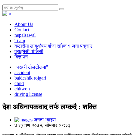
×
About Us
Contact
nepalsawal
Team
कटारीमा लागुऔषध गाँजा सहित १ जना पक्राउ
प्राइभेसी पोलिसी
विज्ञापन
"प्रहरी टोलटोलमा"
accident
baideshik rojgari
child
chitwon
driving license
देश अधिनायकवाद तर्फ लम्कदै : शक्ति
जनता भ्वाइस
७ श्रावण २०७५, सोमबार ०९:३३