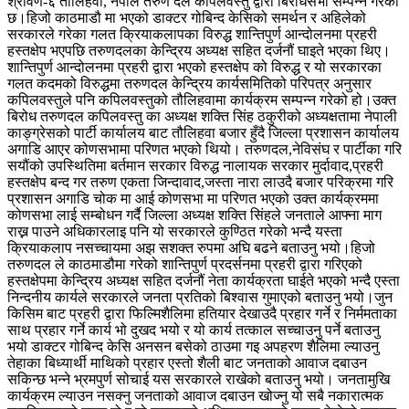
श्रावण-६ तौलिहवा, नेपाल तरुण दल कपिलवस्तु द्वारा बिरोधसभा सम्पन्न गरेको
छ।हिजो काठमाडौ मा भएको डाक्टर गोबिन्द केसिको समर्थन र अहिलेको
सरकारले गरेका गलत क्रियाकलापका विरुद्ध शान्तिपुर्ण आन्दोलनमा प्रहरी
हस्तक्षेप भएपछि तरुणदलका केन्द्रिय अध्यक्ष सहित दर्जनौं घाइते भएका थिए।
शान्तिपुर्ण आन्दोलनमा प्रहरी द्वारा भएको हस्तक्षेप को विरुद्ध र यो सरकारका
गलत कदमको विरुद्धमा तरुणदल केन्द्रिय कार्यसमितिको परिपत्र अनुसार
कपिलवस्तुले पनि कपिलवस्तुको तौलिहवामा कार्यक्रम सम्पन्न गरेको हो।उक्त
बिरोध तरुणदल कपिलवस्तु का अध्यक्ष शक्ति सिंह ठकुरीको अध्यक्षतामा नेपाली
काङ्ग्रेसको पार्टी कार्यालय बाट तौलिहवा बजार हुँदै जिल्ला प्रशासन कार्यालय
अगाडि आएर कोणसभामा परिणत भएको थियो। तरुणदल,नेविसंघ र पार्टीका गरि
सयौंको उपस्थितिमा बर्तमान सरकार विरुद्ध नालायक सरकार मुर्दावाद,प्रहरी
हस्तक्षेप बन्द गर तरुण एकता जिन्दावाद,जस्ता नारा लाउदै बजार परिक्रमा गरि
प्रशासन अगाडि चोक मा आई कोणसभा मा परिणत भएको उक्त कार्यक्रममा
कोणसभा लाई सम्बोधन गर्दै जिल्ला अध्यक्ष शक्ति सिंहले जनताले आफ्ना माग
राख्न पाउने अधिकारलाइ पनि यो सरकारले कुण्ठित गरेको भन्दै यस्ता
क्रियाकलाप नसच्चायमा अझ सशक्त रुपमा अघि बढने बताउनु भयो।हिजो
तरुणदल ले काठमाडौमा गरेको शान्तिपुर्ण प्रदर्सनमा प्रहरी द्वारा गरिएको
हस्तक्षेपमा केन्द्रिय अध्यक्ष सहित दर्जनौं नेता कार्यक्रता घाईते भएको भन्दै एस्ता
निन्दनीय कार्यले सरकारले जनता प्रतिको बिश्वास गुमाएको बताउनु भयो।जुन
किसिम बाट प्रहरी द्वारा फिल्मिशैलिमा हतियार देखाउदै प्रहार गर्ने र निर्ममताका
साथ प्रहार गर्ने कार्य भो दुखद भयो र यो कार्य तत्काल सच्चाउनु पर्ने बताउनु
भयो डाक्टर गोबिन्द केसि अनसन बसेको ठाउमा गइ अपहरण शैलिमा ल्याउनु
तेहाका बिध्यार्थी माथिको प्रहार एस्तो शैली बाट जनताको आवाज दबाउन
सकिन्छ भन्ने भ्रमपुर्ण सोचाई यस सरकारले राखेको बताउनु भयो। जनतामुखि
कार्यक्रम ल्याउन नसक्नु जनताको आवाज दबाउन खोज्नु यो सबै नकारात्मक