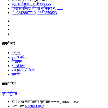
सूचना विभाग दर्ता नं: xxxxxx
प्रेसकाउन्सिल नेपाल सुचिकृत नं: xxx
मो. 9842887710, 9862859823
हाम्रो बारे
गृहपृष्ठ
हाम्रो बारेमा
विज्ञापन
हाम्रो टिम
प्राइभेसी पोलिसी
सम्पर्क
हाम्रो टिम
पुरा हेर्नुहोस्
© २०२४ सर्वाधिकार सुरक्षित www.jantavoice.com
Site By:
Nectar Digit