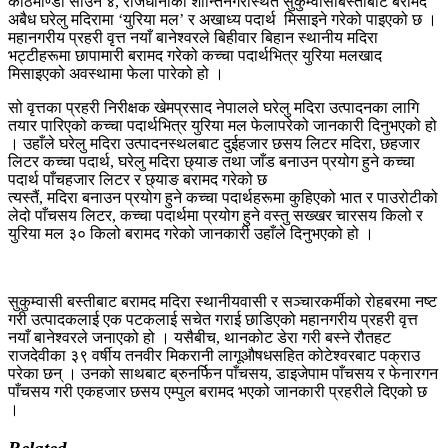
काठमाण्डौ साउन ४, राजधानीको शान्तिनगरस्थित सुकुम्वासीबस्तीबाट बरामद
अबैध घरेलु मदिरामा ‘युरिया मल’ र अखाध्य पदार्थ मिसाइने गरेको पाइएको छ ।
महानगरीय प्रहरी वृत्त नयाँ बानेश्वरले बिहीवार बिहान स्थानीय मदिरा
भट्टीहरूमा छापामारी बरामद गरेको कच्चा पदार्थभित्र युरिया मलखाद
मिसाइएको अवस्थामा फेला पारेको हो ।
सो वृत्तका प्रहरी निरीक्षक खेमप्रसाद नेपालले घरेलु मदिरा उत्पादनका लागि
तयार पारिएको कच्चा पदार्थभित्र युरिया मल फेलापरेको जानकारी दिनुभएको हो
। उहाँले घरेलु मदिरा उत्पादनस्थलबाट दुईहजार छसय लिटर मदिरा, छहजार
लिटर कच्चा पदार्थ, घरेलु मदिरा छ्याङ तथा जाँड बनाउन प्रयोग हुने कच्चा
पदार्थ पाँचहजार लिटर र छ्याङ बरामद गरेको छ
त्यस्तैं, मदिरा बनाउन प्रयोग हुने कच्चा पदार्थहरूमा कुहिएको भात र पाउरोटीको
लेदो पाँचसय लिटर, कच्चा पदार्थमा प्रयोग हुने वस्तु सख्खर चारसय किलो र
युरिया मल ३० किलो बरामद गरेको जानकारी उहाँले दिनुभएको हो ।
सुकुम्वासी बस्तीबाट बरामद मदिरा स्थानीयवासी र सञ्चारकर्मीको रोहबरमा नष्ट
गरी उत्पादकलाई एक पटकलाई सचेत गराई छाडिएको महानगरीय प्रहरी वृत्त
नयाँ बानेश्वरले जनाएको हो । यसैबीच, थानकोट डेरा गरी बस्ने रौतहट
राजदेवीका ३९ वर्षीय तनवीर मिकरानी लागूऔषधसहित कोटेश्वरबाट पक्राउ
परेका छन् । उनको साथबाट ब्रुनर्फिन पाँचसय, डाइजेपाम पाँचसय र फेनारगन
पाँचसय गरी एकहजार छसय एम्पुल बरामद भएको जानकारी प्रहरीले दिएको छ
।