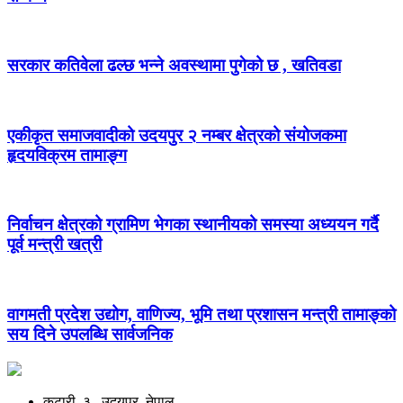
सरकार कतिवेला ढल्छ भन्ने अवस्थामा पुगेको छ , खतिवडा
एकीकृत समाजवादीको उदयपुर २ नम्बर क्षेत्रको संयोजकमा
हृदयविक्रम तामाङ्ग
निर्वाचन क्षेत्रको ग्रामिण भेगका स्थानीयको समस्या अध्ययन गर्दै
पूर्व मन्त्री खत्री
वागमती प्रदेश उद्योग, वाणिज्य, भूमि तथा प्रशासन मन्त्री तामाङ्को
सय दिने उपलब्धि सार्वजनिक
कटारी, ३ , उदयपुर, नेपाल