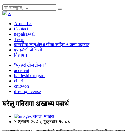
×
About Us
Contact
nepalsawal
Team
कटारीमा लागुऔषध गाँजा सहित १ जना पक्राउ
प्राइभेसी पोलिसी
विज्ञापन
"प्रहरी टोलटोलमा"
accident
baideshik rojgari
child
chitwon
driving license
घरेलु मदिरामा अखाध्य पदार्थ
जनता भ्वाइस
४ श्रावण २०७५, शुक्रबार १०:०८