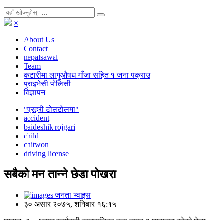
×
About Us
Contact
nepalsawal
Team
कटारीमा लागुऔषध गाँजा सहित १ जना पक्राउ
प्राइभेसी पोलिसी
विज्ञापन
"प्रहरी टोलटोलमा"
accident
baideshik rojgari
child
chitwon
driving license
सबैको मन तान्ने छेडा पोखरा
जनता भ्वाइस
३० असार २०७५, शनिबार १६:१५