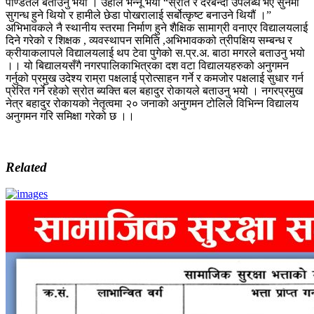
पण्डितले बताउनु भयो । उहाले भन्नू भयो “स्रोत र दरबन्दी उपलब्ध भए सुनमा
सुगन्ध हुने थियो र हामीले छेडा पोखरालाई सर्बोत्कृष्ट बनाउने थियौं ।”
अभिभावकले नै स्थानीय स्तरमा निर्माण हुने शैक्षिक सामाग्री वनाएर विद्यालयलाई
दिने गरेको र शिक्षक , व्यवस्थापन समिति ,अभिभावकको त्रीपक्षिय सम्बन्ध र
क्रीयाकलापले विद्यालयलाई थप टेवा पुगेको स.प्र.अ. बाठा मगरले बताउनु भयो
।। यो बिद्यालयसँगै नगरपालिकाभित्रका दश वटा विद्यालयहरुको अनुगमन
गर्नुको प्रमुख उदेश्य राम्रा पक्षलाई प्रोत्साहन गर्ने र कमजोर पक्षलाई सुधार गर्न
प्रेरित गर्ने रहेको स्रोत ब्यक्ति बल बहादुर रोकायले बताउनु भयो । नगरप्रमुख
नेत्र बहादुर रोकायको नेतृत्वमा २० जनाको अनुगमन टोलिले विभिन्न विद्यालय
अनुगमन गरि समिक्षा गरेको छ ।।
Related