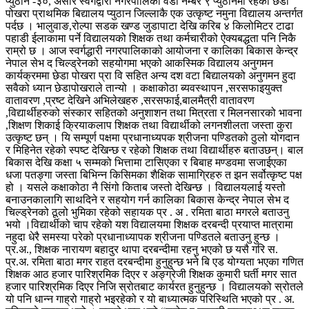
प्युठान -३०, असार स्वर्गद्वारी नगरपालिका वडा नम्बर ९ प्युठानमा रहेको छेडा
पोखरा प्राथमिक बिद्यालय प्युठान जिल्लाकै एक उत्कृष्ट नमुना विद्यालय अन्तर्गत
पर्दछ । भालुवाङ,रोल्पा सडक खण्ड जुडापाटा देखि करिब ४ किलोमिटर टाढा
पहाडी ईलाकामा पर्ने विद्यालयको शिक्षक तथा कर्मचारीको ऐक्यबद्धता पनि निकै
राम्रो छ । आज स्वर्गद्धारी नगरपालिकाको आयोजना र कालिका बिकास केन्द्र
नेपाल सेभ द चिल्ड्रेनको सहयोगमा भएको आकस्मिक विद्यालय अनुगमन
कार्यक्रममा छेडा पोखरा प्रा वि सहित अन्य दश वटा बिद्यालयको अनुगमन हुदा
सवैको ध्यान छेडापोखराले तान्यो । कक्षाकोठा ब्यवस्थापन ,सरसफाइयुक्त
वातावरण ,प्रष्ट देखिने अभिलेखहरु ,सरसफाई,बालमैत्री वातावरण
,विद्यार्थीहरुको संस्कार सहितको अनुशाशन तथा मित्रता र मिलनसारको भावना
,शिक्षण शिकाई क्रियाकलाप शिक्षक तथा विद्यार्थीको लगनशीलता जस्ता कुरा
उत्कृष्ट छन् । यि सम्पूर्ण पक्षमा प्रधानाध्यपक श्रीजना पण्डितको ठुलो योगदान
र मिहिनेत रहेको स्पष्ट देखिन्छ र रहेको शिक्षक तथा विद्यार्थीहरु बताउछन्। बाल
बिकास देखि कक्षा ५ सम्मको भित्तामा टासिएका र बिबाह मण्डवमा सजाईएका
धजा पतङ्गा जस्ता बिभिन्न किसिमका शैक्षिक सामाग्रिहरु त झन सर्वोत्कृष्ट पक्ष
हो । यसले कक्षाकोठा नै सिंगो किताब जस्तो देखिन्छ । विद्यालयलाई यस्तो
बनाउनकालागि साथदिने र सहयोग गर्न कालिका बिकास केन्द्र नेपाल सेभ द
चिल्ड्रेनको ठूलो भुमिका रहेको सहायक प्र . अ . रमिता बाठा मगरले बताउनु
भयो ।विद्यार्थीको चाप रहेको यश विद्यालयमा शिक्षक दरबन्दी प्रयाप्त मात्रामा
नहुदा धेरै समस्या परेको प्रधानाध्यापक श्रीजना पण्डितले बताउनु हुन्छ ।
प्र.अ., शिक्षक नारायण बहादुर थापा दरबन्दीमा रहनु भएको छ यसै गरि स.
प्र.अ. रमिता बाठा मगर राहत दरबन्दीमा हुनुहुन्छ भने बि एड योग्यता भएका गणित
शिक्षक आठ हजार पारिश्रमिक दिएर र अङ्ग्रेजी शिक्षक कुमारी घर्ती मगर सात
हजार पारिश्रमिक दिएर निजि स्रोतबाट कार्यरत हुनुहुन्छ । विद्यालयको स्रोतले
यो पनि धान्न गाह्रो गाह्रो भइरहेको र यो बाध्यात्मक परिस्थिति भएको प्र . अ.