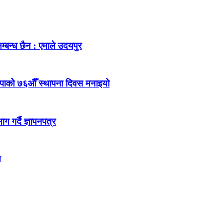
म्बन्ध छैन : एमाले उदयपुर
ेकपाको ७६औँ स्थापना दिवस मनाइयो
 गर्दै ज्ञापनपत्र
न