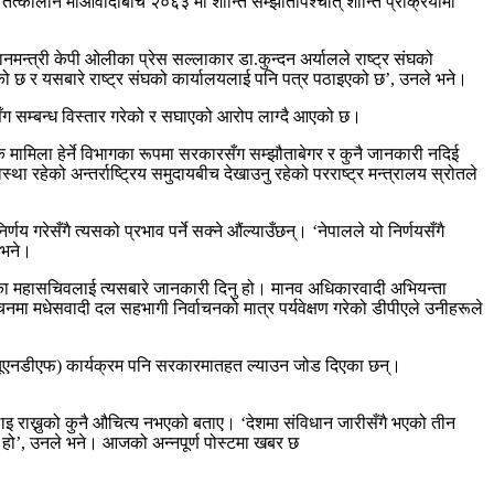
 तत्कालीन माओवादीबीच २०६३ मा शान्ति सम्झौतापश्चात् शान्ति प्रक्रियामा
नमन्त्री केपी ओलीका प्रेस सल्लाकार डा.कुन्दन अर्यालले राष्ट्र संघको
रेको छ र यसबारे राष्ट्र संघको कार्यालयलाई पनि पत्र पठाइएको छ’, उनले भने।
रूसँग सम्बन्ध विस्तार गरेको र सघाएको आरोप लाग्दै आएको छ।
मिला हेर्ने विभागका रूपमा सरकारसँग सम्झौताबेगर र कुनै जानकारी नदिई
 रहेको अन्तर्राष्ट्रिय समुदायबीच देखाउनु रहेको परराष्ट्र मन्त्रालय स्रोतले
 गरेसँगै त्यसको प्रभाव पर्ने सक्ने औंल्याउँछन्। ‘नेपालले यो निर्णयसँगै
े भने।
 संघका महासचिवलाई त्यसबारे जानकारी दिनु हो। मानव अधिकारवादी अभियन्ता
नमा मधेसवादी दल सहभागी निर्वाचनको मात्र पर्यवेक्षण गरेको डीपीएले उनीहरूले
ढाँचा (यूएनडीएफ) कार्यक्रम पनि सरकारमातहत ल्याउन जोड दिएका छन्।
 चलाइ राख्नुको कुनै औचित्य नभएको बताए। ‘देशमा संविधान जारीसँगै भएको तीन
क हो’, उनले भने। आजको अन्नपूर्ण पोस्टमा खबर छ