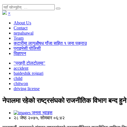
×
About Us
Contact
nepalsawal
Team
कटारीमा लागुऔषध गाँजा सहित १ जना पक्राउ
प्राइभेसी पोलिसी
विज्ञापन
"प्रहरी टोलटोलमा"
accident
baideshik rojgari
child
chitwon
driving license
नेपालमा रहेको राष्ट्रसंघको राजनीतिक विभाग बन्द हुने
जनता भ्वाइस
२८ जेष्ठ २०७५, सोमबार ०६:४२