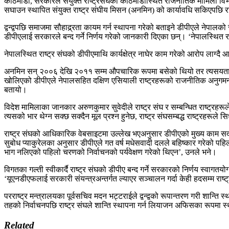
काठमाडौं, सरकारले संयुक्त राष्ट्रसंघको काठमाडौंस्थित राजनीतिक मामिला विभा
सघाउन स्थापित संयुक्त राष्ट्र संघीय मिसन (अनमिन) को कार्यावधि सकिएपछ
द्वन्द्वपछि समाजमा सौहाद्र्रता कायम गर्न स्थापना गरेको बताइने डीपीएले नेपा
डीपीएलाई सरकारले बन्द गर्ने निर्णय गरेको जानकारी दिएका छन्। ‘नेपालस्थित रा
नेपालस्थित राष्ट्र संघको डीपीएमाथि कार्यक्षेत्र नाघेर काम गरेको आरोप लाग्द
अनमिन सन् २००६ देखि २०११ सम्म औपचारिक रूपमा बसेको थियो तर त्यसयता भने
खोलिएको डीपीएले नेपालसहित दक्षिण एसियाली राष्ट्रहरूको राजनीतिक अनुगमन गर्न
बतायो।
विदेश मामिलाका जानकार अरुणकुमार सुवेदीले राष्ट्र संघ र सम्बन्धित राष्ट्रहरूल
त्यसको भार थेग्न सक्छ सक्दैन मूल प्रश्न हुनेछ, राष्ट्र संघसम्बद्ध राष्ट्रहरूल
राष्ट्र संघको आधिकारिक वेबसाइटमा उल्लेख भएअनुसार डीपीएको मुख्य काम सदस्य 
सुबोध प्याकुरेलका अनुसार डीपीएले गत वर्ष मधेसवादी दलले बहिष्कार गरेको पहि
भाग नलिएको पहिलो चरणको निर्वाचनको पर्यवेक्षण गरेको थिएन’, उनले भने।
विगतका गल्ती स्वीकार्दै राष्ट्र संघको डीपीए बन्द गर्ने सरकारको निर्णय स्वाग
‘यूएनडीएफलाई सरकारी संयन्त्रअन्तर्गत ल्याएर सञ्चालन गर्दा केही हदसम्म राष्
परराष्ट्र मन्त्रालयका पूर्वसचिव मदन भट्टराईले द्वन्द्वको रूपान्तरण गरी शान्
तहको निर्वाचनपछि राष्ट्र संघले शान्ति स्थापना गर्न लियाजन अफिसका रूपमा स
Related