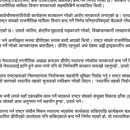
गलाई (डिपार्टमेन्ट अफ पोलिटिकल अफेयर्स) बन्द गर्ने निर्णय गरेको छ। सरकार र
ि राजनीतिक मामिला विभाग सरकारको सहमतिबिनै सञ्चालित थियो।
लको सार्वभौमसत्ताविरोधी कार्यक्रम सञ्चालन गरेको आरोप सरकारले लगाएको छ। प्रधा
ष्ट्र संघको राजनीतिक मामिला विभाग बन्द गर्ने निर्णय मन्त्रिपरिषद्को बैठकले ग
ै आएको छ। उसले जातिय, क्षेत्रीय मुद्दालाई भड्काउने गरेको, विखण्डनकारी तत्वह
 अनधिकृत रूपमा डीपीएका रूपमा बस्दै आएको थियो। राष्ट्र संघले राजनीतिक मा
े गरेको जानकारहरू बताउँछन्। डीपीए रहनुको अर्थ देशमा अझै द्वन्द्वकालीन अवस्था
े नेपाललाई रणनीतिक अखडा बनाउन डीपीए स्थापना गरेकोमा सरकारले बन्द गर्ने निर्णय
े सिधै नेपाललाई हानि हुने काम नगरे पनि यो निर्णयसँगै सरकार चनाखो रहनुपर्छ’, उनल
राष्ट्रहरूको निमन्त्रणामा निर्वाचनमा सहयोगी भूमिका निर्वाह गर्नु र राष्ट्र
लो चरणको स्थानीय तहको चुनावको पर्यवेक्षण गरेको थिएन। ‘स्थानीय तहको निर्वाच
तयोग्य भन्दै उनले यहाँ एकपक्षीय काम गर्ने भएकाले राष्ट्र संघको संयुक्त विकास 
ट्र संघको काम अनुगमन गर्न सहयोग हुन्छ’, उनले भने।
ति स्थापना गर्न राष्ट्र संघीय मिसन स्थापना भएकोमा सार्थकता सकिएपछि कार्यक्रम
्थापित डीपीएको उपादेयता पनि सकिएकाले बन्द गर्ने निर्णय भएको हो, यो स्वाभावि