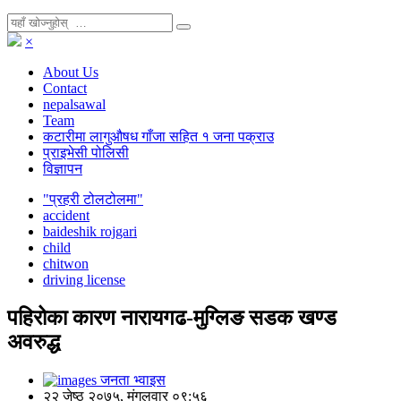
×
About Us
Contact
nepalsawal
Team
कटारीमा लागुऔषध गाँजा सहित १ जना पक्राउ
प्राइभेसी पोलिसी
विज्ञापन
"प्रहरी टोलटोलमा"
accident
baideshik rojgari
child
chitwon
driving license
पहिरोका कारण नारायगढ-मुग्लिङ सडक खण्ड
अवरुद्ध
जनता भ्वाइस
२२ जेष्ठ २०७५, मंगलवार ०९:५६