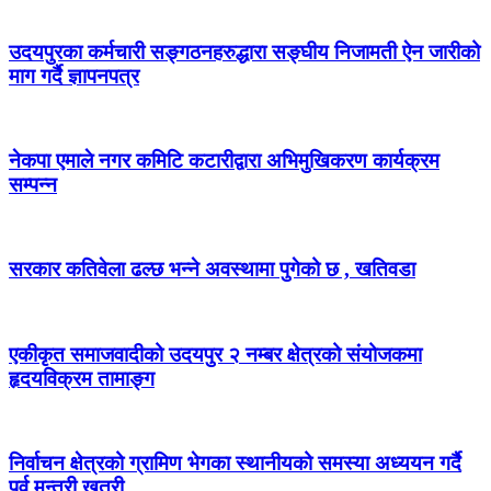
उदयपुरका कर्मचारी सङ्गठनहरुद्धारा सङ्घीय निजामती ऐन जारीको
माग गर्दै ज्ञापनपत्र
नेकपा एमाले नगर कमिटि कटारीद्वारा अभिमुखिकरण कार्यक्रम
सम्पन्न
सरकार कतिवेला ढल्छ भन्ने अवस्थामा पुगेको छ , खतिवडा
एकीकृत समाजवादीको उदयपुर २ नम्बर क्षेत्रको संयोजकमा
हृदयविक्रम तामाङ्ग
निर्वाचन क्षेत्रको ग्रामिण भेगका स्थानीयको समस्या अध्ययन गर्दै
पूर्व मन्त्री खत्री