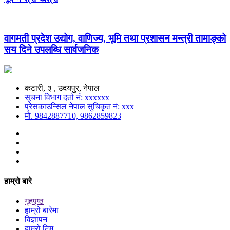
वागमती प्रदेश उद्योग, वाणिज्य, भूमि तथा प्रशासन मन्त्री तामाङ्को
सय दिने उपलब्धि सार्वजनिक
कटारी, ३ , उदयपुर, नेपाल
सूचना विभाग दर्ता नं: xxxxxx
प्रेसकाउन्सिल नेपाल सुचिकृत नं: xxx
मो. 9842887710, 9862859823
हाम्रो बारे
गृहपृष्ठ
हाम्रो बारेमा
विज्ञापन
हाम्रो टिम