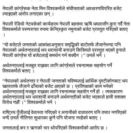
नेपाली कांग्रेसक नेता मिन विश्वकर्माले संघीयताको अवधारणविपरित बजेट
ल्याइएको आरोप लगाएका छन् ।
नेपाली रेडियो नेटवर्कको कार्यक्रम नेपाली बहसमा ऋषि धमलासँग कुरा गर्दै नेता
विश्वकर्माले परम्परागत रुपमा केन्द्रिकृत नमुनाको बजेट प्रस्तुत गरिएको बताए
।
“यो बजेटले जनताको आकांक्षाअनुसार समृद्धिको बाटोतर्फ लैजानेभन्दा पनि
नेपालको अर्थतन्त्रलाई थप धरासायी बनाउने किसिमले प्रस्तुत भएको हुनाले
नेपाली कांग्रेस यो बजेटलाई समर्थन गर्न सक्दैन ।” उनले भने ।
अर्थतन्त्रलाई मजबुत राख्नका लागि कांग्रेसले रचनात्मक सहयोग गर्ने
विश्वकर्माले बताए ।
“नेपालको अर्थतन्त्र र नेपाली जनताको भविष्यलाई आर्थिक दृश्टीकोणबाट थप
खतरातर्फ लैजाने ढाँचाको बजेट आएको छ । प्रतिपक्षको काम भनेको
अर्थतन्त्रलाई मजबुत राख्नका लागि रचनात्मक सहयोग गर्ने हो । त्यसकारण
अर्थतन्त्रलाई थप धराशायी बनाउने अर्थमन्त्रीको बजेट भएकाले हामी सशक्त
विरोध गर्छौँ ।” विश्वकर्माले भने ।
राष्ट्रिय पुँजीलाई वेवास्ता गरिएको र लगानीको वातावरण पनि तयार नगरिएको
भन्दै उनले नीतिगत सुधारका कुनै पनि योजना नरहेको बताए ।
जनतालाई कर र ऋणको भार थोपरिएको विश्वकर्माको आरोप छ ।