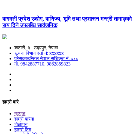
वागमती प्रदेश उद्योग, वाणिज्य, भूमि तथा प्रशासन मन्त्री तामाङ्को
सय दिने उपलब्धि सार्वजनिक
कटारी, ३ , उदयपुर, नेपाल
सूचना विभाग दर्ता नं: xxxxxx
प्रेसकाउन्सिल नेपाल सुचिकृत नं: xxx
मो. 9842887710, 9862859823
हाम्रो बारे
गृहपृष्ठ
हाम्रो बारेमा
विज्ञापन
हाम्रो टिम