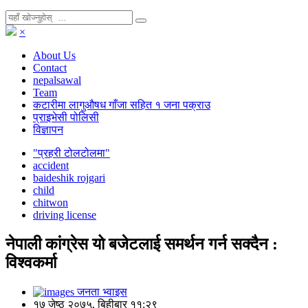
×
About Us
Contact
nepalsawal
Team
कटारीमा लागुऔषध गाँजा सहित १ जना पक्राउ
प्राइभेसी पोलिसी
विज्ञापन
"प्रहरी टोलटोलमा"
accident
baideshik rojgari
child
chitwon
driving license
नेपाली कांग्रेस यो बजेटलाई समर्थन गर्न सक्दैन :
विश्वकर्मा
जनता भ्वाइस
१७ जेष्ठ २०७५, बिहीबार ११:२९