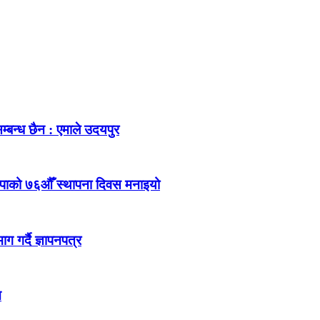
म्बन्ध छैन : एमाले उदयपुर
ेकपाको ७६औँ स्थापना दिवस मनाइयो
 गर्दै ज्ञापनपत्र
न