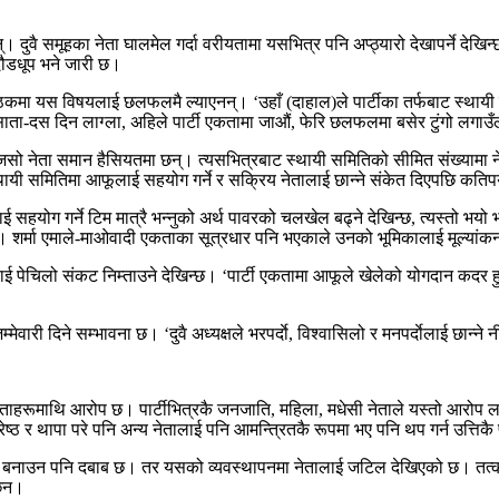
ुवै समूहका नेता घालमेल गर्दा वरीयतामा यसभित्र पनि अप्ठ्यारो देखापर्ने देखिन्
दौडधूप भने जारी छ।
ैठकमा यस विषयलाई छलफलमै ल्याएनन्। ‘उहाँ (दाहाल)ले पार्टीका तर्फबाट स्थाय
साता-दस दिन लाग्ला, अहिले पार्टी एकतामा जाऔं, फेरि छलफलमा बसेर टुंगो लगाउँ
ैजसो नेता समान हैसियतमा छन्। त्यसभित्रबाट स्थायी समितिको सीमित संख्यामा ने
थायी समितिमा आफूलाई सहयोग गर्ने र सक्रिय नेतालाई छान्ने संकेत दिएपछि कतिप
हयोग गर्ने टिम मात्रै भन्नुको अर्थ पावरको चलखेल बढ्ने देखिन्छ, त्यस्तो भयो भन
शर्मा एमाले-माओवादी एकताका सूत्रधार पनि भएकाले उनको भूमिकालाई मूल्यांकन गरे
लाई पेचिलो संकट निम्ताउने देखिन्छ। ‘पार्टी एकतामा आफूले खेलेको योगदान कदर हुन
ारी दिने सम्भावना छ। ‘दुवै अध्यक्षले भरपर्दाे, विश्वासिलो र मनपर्दाेलाई छान्ने न
ाहरूमाथि आरोप छ। पार्टीभित्रकै जनजाति, महिला, मधेसी नेताले यस्तो आरोप लगा
 थापा परे पनि अन्य नेतालाई पनि आमन्त्रितकै रूपमा भए पनि थप गर्न उत्तिकै
वेशी बनाउन पनि दबाब छ। तर यसको व्यवस्थापनमा नेतालाई जटिल देखिएको छ। त
छैन।