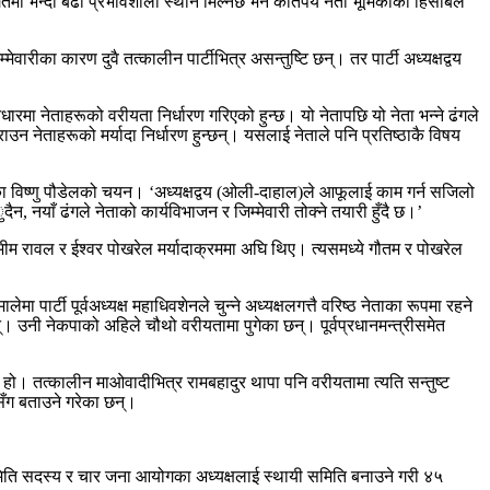
 विगतमा भन्दा बढी प्रभावशाली स्थान मिल्नेछ भने कतिपय नेता भूमिकाका हिसाबले
वारीका कारण दुवै तत्कालीन पार्टीभित्र असन्तुष्टि छन्। तर पार्टी अध्यक्षद्वय
धारमा नेताहरूको वरीयता निर्धारण गरिएको हुन्छ। यो नेतापछि यो नेता भन्ने ढंगले
उन नेताहरूको मर्यादा निर्धारण हुन्छन्। यसलाई नेताले पनि प्रतिष्ठाकै विषय
एका विष्णु पौडेलको चयन। ‘अध्यक्षद्वय (ओली-दाहाल)ले आफूलाई काम गर्न सजिलो
दैन, नयाँ ढंगले नेताको कार्यविभाजन र जिम्मेवारी तोक्ने तयारी हुँदै छ।’
 भीम रावल र ईश्वर पोखरेल मर्यादाक्रममा अघि थिए। त्यसमध्ये गौतम र पोखरेल
्टी पूर्वअध्यक्ष महाधिवशेनले चुन्ने अध्यक्षलगत्तै वरिष्ठ नेताका रूपमा रहने
उनी नेकपाको अहिले चौथो वरीयतामा पुगेका छन्। पूर्वप्रधानमन्त्रीसमेत
टो हो। तत्कालीन माओवादीभित्र रामबहादुर थापा पनि वरीयतामा त्यति सन्तुष्ट
ँग बताउने गरेका छन्।
मिति सदस्य र चार जना आयोगका अध्यक्षलाई स्थायी समिति बनाउने गरी ४५