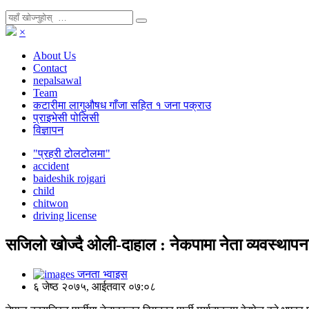
×
About Us
Contact
nepalsawal
Team
कटारीमा लागुऔषध गाँजा सहित १ जना पक्राउ
प्राइभेसी पोलिसी
विज्ञापन
"प्रहरी टोलटोलमा"
accident
baideshik rojgari
child
chitwon
driving license
सजिलो खोज्दै ओली-दाहाल : नेकपामा नेता व्यवस्थापन
जनता भ्वाइस
६ जेष्ठ २०७५, आईतवार ०७:०८