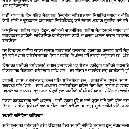
नेपाल कम्युनिस्ट पार्टीमा नेताहरूका विगतका पार्टी मर्यादाक्रम हेरफेर हुने भए
थप खुम्चिनुपर्नेछ।
पार्टी घोषणाकै दिन गठित नेकपाको केन्द्रीय सचिवालयमा निर्धारित मर्यादा र तोकिए
केपी ओली र पुष्पकमल दाहालको निर्णयविरुद्ध कुनै नेताले आवाज मुखरित गर्न भन
कम्युनिस्ट पार्टीमा मात्र होइन, सबैजसो राजनीतिक पार्टीमा नेताहरूको मर्यादा 
मर्यादाक्रम तोकिने, सार्वजनिक कार्यक्रममा त्यही आधारमा आसन ग्रहण गराउनेदेख
बनाउँछन्।
तर विगतका पार्टीमा रहेका त्यस्ता मर्यादालाई यसपटक एकताका क्रममा पार्टी न
हुने गरी स्थायी समितिसम्मको टिम र मर्यादा निर्धारण गर्ने तयारी गर्नुभएको छ’, ओ
विगतका पार्टीको मर्यादालाई आधार बनाइएको भए पौडेल एकीकृृत पार्टीको महासचिव
पौडेलभन्दा नेकपामा वरीयतामा माथि छन्। तर गौतम र पोखरेलभन्दा कार्यकारी 
ज्ञवाली, शाक्य र रावललाई उनले पछि पारिसकेका छन्। तत्कालीन ‘एमाले क्याम्प’मा
व्यवस्था पनि थियो। त्यस आधारमा ओलीपछिका वरिष्ठ नेता थिए, झलनाथ खनाल। तर
भइसकेका कारण मात्र उनलाई एकीकृत पार्टीको चौथो वरीयतामा राखिएको चर्चा
एकता कार्यक्रममा उनी आएनन्। पार्टी एकता हुँदै छ भन्ने बुझेर पनि उनी चीन भ्र
छैनन्। उनी अहिले एकीकृत पार्टीको आठौं वरीयतामा छन्। मुखै नखोले पनि आफ
स्थायी समितिमा जटिलता
सचिवालयको वरीयतामै तरंग देखिएको बेला स्थायी समिति चयनमा झन् नेताहरूला