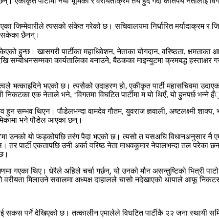
का छन्। एकीकृत पार्टीमा नयाँ भूमिका र वरीयताक्रम तय हुँदै गर्दा कतिपय नेतालाई
का जिम्मेवारीले त्यसको संकेत गरेको छ। सचिवालयमा निर्धारित मर्यादाक्रम र जिम्मे
े सकेका छैनन्।
तोकिएको हुन्छ। खासगरी पार्टीका महाधिवेशन, नेताका योगदान, वरिष्ठता, क्षमताका आ
ि सम्बोधनसम्मका कार्यतालिका बनाउने, बैठकका माइन्युटमा क्रमबद्ध हस्ताक्षर गरा
ेतृत्वले भत्काइदिने भएको छ। त्यसैको उदाहरण हो, एकीकृत पार्टी महासचिवमा उदा
ली निकटका एक नेताले भने, ‘विगतमा विघटित पार्टीमा म यो थिएँ, यो हुनपर्छ भन्ने हँु
 हुन सम्भव थिएन। पौडेलभन्दा वामदेव गौतम, युवराज ज्ञवाली, अष्टलक्ष्मी शाक्य,
भूमिकामा भने पौडेल आएका छन्।
 उनको यो फड्कोपछि तरंग पैदा भएको छ। त्यसो त यसअघि विधानअनुसार नै एमालेमा पार
 पार्टी एकतापछि उनी अर्का वरिष्ठ नेता माधवकुमार नेपालभन्दा तल परेका छन्। 
 छ।
मणमा गएका थिए। धेरैले अहिले चर्चा गर्छन्, यो उनको मौन असन्तुष्टिको भित्री पा
्नो वरीयता मिलाउने सवालमा अध्यक्ष दाहालले चासो नदेखाएको थापाले आफू निकटस
ई सकस पर्ने देखिएको छ। तत्कालीन एमालेले विघटित पार्टीकै २२ जना स्थायी स