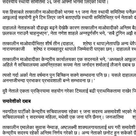
सदस्यीय स्थायी समितिमा २६ जना आफ्नो भागमा लिएको थियो।
यस हिसाबले तत्कालीन माओवादीको भागमा १९ जना नेता स्थायी समितिमा पर्नेछन्। द
आफूलाई सहयोगी हुने टिम लिएर जाने बताएपछि स्थायी समितिभित्र पर्न नेताको 
दाहालले नेताहरूको दौडधूप बढ्ने देखेकै कारण तत्कालीन माओवादीको अन्तिम ब
छलफल गराउनै चाहनुभएन’, नेता गणेश शाहले अन्नपूर्णसँग भने, ‘सबै टुंगिन अझै 
तत्कालीन माओवादीभित्र शीर्ष तीन (दाहाल, श्रेष्ठ र थापा)नेतापछि अन्य धेर
नारायणकाजी श्रेष्ठ र रामबहादुर थापाले जिम्मेवारी पाएका छन्। दाहालले स्
तत्कालीन माओवादीका केन्द्रीय कार्यालयका एक सदस्यले भने, ‘अध्यक्षले आफूलाई स
अहिले नै सचिवालयमा आमन्त्रितका रूपमा नेता जर्नादन शर्मालाई लैजाने दबाब छ। 
त्यसो गर्दा अर्का नेता वर्षमान पुन बिच्किन सक्ने सम्भावना पनि छ। यसले दाहाल
अनन्तजीभन्दा प्रभाकर प्रभावशाली बन्ने सम्भावना छ।’
दुवै नेताले एकता प्रक्रियामा सहयोग गरेका टिमलाई बढी प्राथमिकतामा राखेर जिम्मेव
समावेशीको दबाब
नवगठित पार्टीको केन्द्रीय सचिवालयमा रहेका ९ जना सदस्य असमावेशी भएको नेत
सचिवालयको ९ सदस्यमा महिला, मधेसी एक जना पनि छैनन्। जनजातिमा श्रेष्ठ र
तत्कालीन एमालेका सुवास नेम्वाङ, अष्टलक्ष्मी शाक्यलगायतलाई थप गरी समा
केन्द्रीय सदस्य रहेको अन्तिम निर्णय गरेको छ। अन्य नेताको छनोट हुन सकेको 