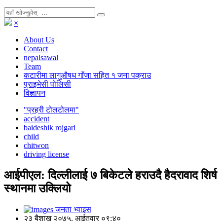
×
About Us
Contact
nepalsawal
Team
कटारीमा लागुऔषध गाँजा सहित १ जना पक्राउ
प्राइभेसी पोलिसी
विज्ञापन
"प्रहरी टोलटोलमा"
accident
baideshik rojgari
child
chitwon
driving license
आईपीएल: दिल्लीलाई ७ बिकेटले हराउदै हैदरावाद शिर्ष
स्थानमा उक्लियो
जनता भ्वाइस
२३ बैशाख २०७५, आईतवार ०९:४०