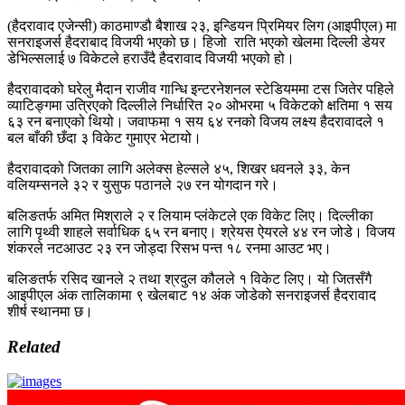
(हैदरावाद एजेन्सी) काठमाण्डौ बैशाख २३, इन्डियन प्रिमियर लिग (आइपीएल) मा
सनराइजर्स हैदराबाद विजयी भएको छ। हिजो राति भएको खेलमा दिल्ली डेयर
डेभिल्सलाई ७ विकेटले हराउँदै हैदरावाद विजयी भएको हो।
हैदरावादको घरेलु मैदान राजीव गान्धि इन्टरनेशनल स्टेडियममा टस जितेर पहिले
व्याटिङ्गमा उत्रिएको दिल्लीले निर्धारित २० ओभरमा ५ विकेटको क्षतिमा १ सय
६३ रन बनाएको थियो। जवाफमा १ सय ६४ रनको विजय लक्ष्य हैदरावादले १
बल बाँकी छँदा ३ विकेट गुमाएर भेटायो।
हैदरावादको जितका लागि अलेक्स हेल्सले ४५, शिखर धवनले ३३, केन
वलियम्सनले ३२ र युसुफ पठानले २७ रन योगदान गरे।
बलिङतर्फ अमित मिश्राले २ र लियाम प्लंकेटले एक विकेट लिए। दिल्लीका
लागि पृथ्वी शाहले सर्वाधिक ६५ रन बनाए। श्रेयस ऐयरले ४४ रन जोडे। विजय
शंकरले नटआउट २३ रन जोड्दा रिसभ पन्त १८ रनमा आउट भए।
बलिङतर्फ रसिद खानले २ तथा श्रदुल कौलले १ विकेट लिए। यो जितसँगै
आइपीएल अंक तालिकामा ९ खेलबाट १४ अंक जोडेको सनराइजर्स हैदरावाद
शीर्ष स्थानमा छ।
Related