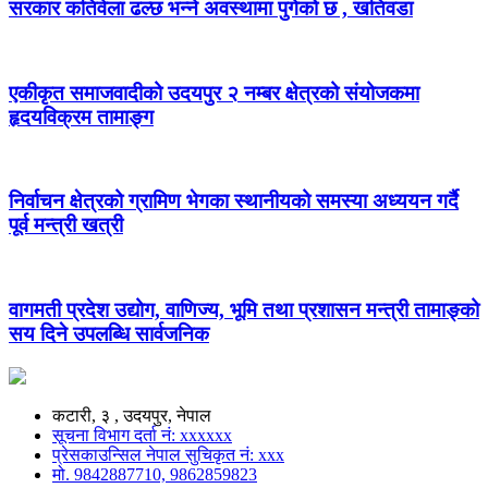
सरकार कतिवेला ढल्छ भन्ने अवस्थामा पुगेको छ , खतिवडा
एकीकृत समाजवादीको उदयपुर २ नम्बर क्षेत्रको संयोजकमा
हृदयविक्रम तामाङ्ग
निर्वाचन क्षेत्रको ग्रामिण भेगका स्थानीयको समस्या अध्ययन गर्दै
पूर्व मन्त्री खत्री
वागमती प्रदेश उद्योग, वाणिज्य, भूमि तथा प्रशासन मन्त्री तामाङ्को
सय दिने उपलब्धि सार्वजनिक
कटारी, ३ , उदयपुर, नेपाल
सूचना विभाग दर्ता नं: xxxxxx
प्रेसकाउन्सिल नेपाल सुचिकृत नं: xxx
मो. 9842887710, 9862859823