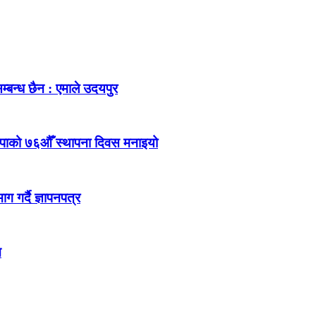
म्बन्ध छैन : एमाले उदयपुर
ेकपाको ७६औँ स्थापना दिवस मनाइयो
 गर्दै ज्ञापनपत्र
न