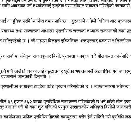
 प्रोफाइल बनाउने काम शुरु गरेको छ । यसका लागि विशेषज्ञसहितको टोलीले 
गि आवश्यक पर्ने तथ्यांकलाई हाइटेक प्रणालीबाट संकलन गरिरहेको जानकारी दिँ
ई आधुनिक प्रविधिमार्फत तयार पारिन्छ । बुटवलले अहिले विभिन्न आठ प्रकारक
क, स्वास्थ्य तथा सञ्चारका आधारमा प्रारम्भिक चरणको तथ्यांक संकलनको काम पूर
खटिइरहेको छ । जीआइएस विज्ञहरु इञ्जिनियर भरतप्रसाद बञ्जारा र डिल्लीराज 
ख प्रशासकीय अधिकृत राजनकुमार बिसी, प्रवक्ता रामप्रसाद रेग्मीलगायत कार्यप
पनि ठाउँको विवरणलाई नछुटाउन र छुटेका भए तत्कालै अद्यावधिक गर्न उपप्रमुख
बञ्जाराले जानकारी दिनुभयो ।
णालीका आधारमा हाइटेक कोड प्रदान गरिसकेको छ । उपमहानगरमा सबैभन्दा धेरै 
ीले ३६ हजार ६६२ घरको प्राविधिक नामाकरण गरिसकेको छ भने बाँकी तीन हजार 
त्र बनाउने गरी यो काम शुरु गरिएको प्रमुख प्रशासकीय अधिकृत बिसीले जानकार
 कार्यालयमा जडित प्रविधिसहितको कम्प्युटरमा बसेर हेर्न सकिने गरी प्रविधि जड