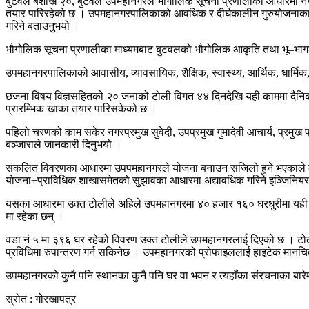
बुटवल बैशाख २०, बुटवल उपमहानगरले भौगोलिक सूचना प्रणालीका आधारमा नगर
तयार पारिरहेको छ । उपमहानगरपालिकाको आवधिक र दीर्घकालीन गुरुयोजनाका ला
गरिने बताउनुभयो ।
भौगोलिक सूचना प्रणालीका माध्यमबाट बुटवलको भौगोलिक आकृति तथा भू–भागला
उपमहानगरपालिकाको आवासीय, व्यावसायिक, शैक्षिक, स्वास्थ्य, आर्थिक, धार्मि
छजना विषय विज्ञसहितको २० जनाको टोली विगत ४४ दिनदेखि यही काममा दैनिक 
प्रारम्भिक खाका तयार पारिसकेको छ ।
पहिलो चरणको काम सकेर नगरप्रमुख सुवेदी, उपप्रमुख गुमादेवी आचार्य, प्रमु
बञ्जाराले जानकारी दिनुभयो ।
संकलित विवरणका आधारमा उपपमहानगरले योजना बनाउन सजिलो हुने भएकाले कुनै 
योजना÷प्राविधिक शाखासमेतको सुझावका आधारमा अद्यावधिक गरिने इञ्जिनियर 
यसका आधारमा उक्त टोलीले अहिले उपमहानगरमा ४० हजार १६० घरधुरीमा यही प्र
मा रहेका छन् ।
वडा नं ५ मा ३९६ घर रहेको विवरण उक्त टोलीले उपमहानगरलाई दिएको छ । टोल
प्रविधिमा रुपान्तरण गर्न सकिनेछ । उपमहानगरको प्रोफाइललाई हाइटेक मानचि
उपमहानगरको कुनै पनि स्थानका कुनै पनि घर वा भवन र त्यहाँका संरचनाका बारेमा
स्रोत : गोरखापत्र