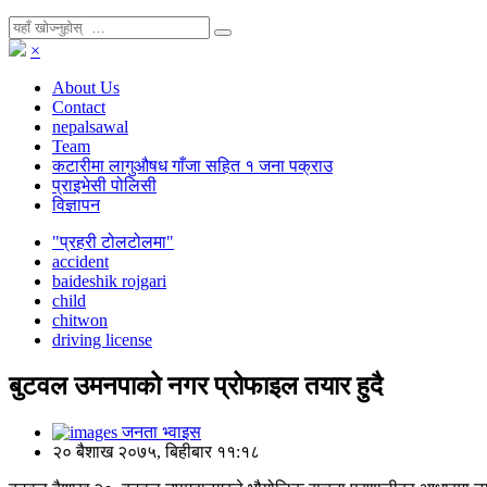
×
About Us
Contact
nepalsawal
Team
कटारीमा लागुऔषध गाँजा सहित १ जना पक्राउ
प्राइभेसी पोलिसी
विज्ञापन
"प्रहरी टोलटोलमा"
accident
baideshik rojgari
child
chitwon
driving license
बुटवल उमनपाको नगर प्रोफाइल तयार हुदै
जनता भ्वाइस
२० बैशाख २०७५, बिहीबार ११:१८