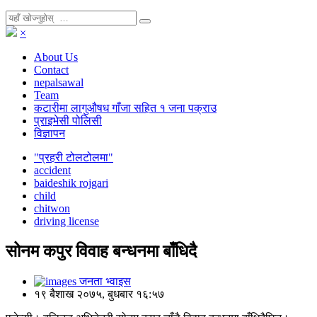
×
About Us
Contact
nepalsawal
Team
कटारीमा लागुऔषध गाँजा सहित १ जना पक्राउ
प्राइभेसी पोलिसी
विज्ञापन
"प्रहरी टोलटोलमा"
accident
baideshik rojgari
child
chitwon
driving license
सोनम कपुर विवाह बन्धनमा बाँधिदै
जनता भ्वाइस
१९ बैशाख २०७५, बुधबार १६:५७