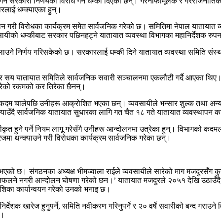
गर्ने सरकारी निर्णयको विरोध गर्ने धम्की दिएका छन्। गैरनाफामूलक र गैरराजनीत
ारलाई धम्क्याएका हुन्।
न गरी विरोधका कार्यक्रम समेत सार्वजनिक गरेको छ। समितिमा नेपाल यातायात व्यव
वसायीको धम्कीबाट सरकार पछिनहट्ने यातायात व्यवस्था विभागका महानिर्देशक रुप
ेर चलाउने निर्णय गरिसकेको छ। सरकारलाई धम्की दिने यातायात व्यवस्था समिति संस्थ
ार सय यातायात समितिले सार्वजनिक सवारी सञ्चालनमा एकलौटी गर्दै आएका थिए। न
 गरेको रकमको कर तिरेका छैनन्।
कदम चालेपछि उनीहरू आक्रोशित भएका छन्। व्यवसायीले भन्सार शुल्क तथा अन्य शुल्क
याउँदै सार्वजनिक यातायात सुधारका लागि गत चैत १८ गते यातायात व्यवस्थापन का
त हुने पर्ने नियम लागू गरेसँगै उनीहरू आन्दोलनमा उत्रेका हुन्। विभागको कदमला
ारेजमा थन्क्याउने गरी विरोधका कार्यक्रम सार्वजनिक गरेका छन्।
भएको छ। संगठनका अध्यक्ष भीमज्वाला राईले व्यवसायीले सारेको माग मजदुरसँग कु
लने नगरी आन्दोलन घोषणा गरेको छन।’ यातायात मजदुरले २०५१ देखि उठाउँदै आएको 
र्देशिका कार्यान्वयन गरेको उनको भनाइ छ।
्देशक खारेज हुनुपर्ने, समिति नवीकरण गरिनुपर्ने र २० वर्षे सवारीको बन्द गराउन
 ।