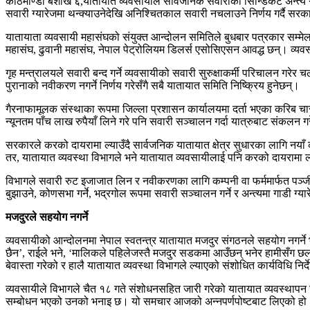
काठमाण्डौ बैशाख ६,यातायात व्यवसायीले सार्वजनिक सवारीको सिन्डिकेट अन्त्य 
सवारी ग्यारेजमा थन्क्याउनेदेखि अनिश्चितकाल सवारी नचलाउने निर्णय गर्दै सरक
यातायाता व्यवसायी महासंघको संयुक्त आन्दोलन समितिले बुधबार पत्रकार सम्मेल
महासंघ, ढुवानी महासंघ, नेपाल पेट्रोलियम डिलर्स एसोसिएसन आवद्ध छन्। व्य
गृह मन्त्रालयले सवारी बन्द गर्ने व्यवसायीको सवारी सुरुक्षाकर्मी परिचालन गर
पुरानाको नवीकरण नगर्ने निर्णय गरेसँगै सबै यातायात समिति निष्क्रिय हुनेछन्।
गैरनाफामूलक संस्थाका रूपमा जिल्ला प्रशासन कार्यालयमा दर्ता भएका करिब च
न्यूनतम पाँच लाख रुपैयाँ लिने गरे पनि सवारी सञ्चालन गर्दा यात्रुबाट संकलन
सरकारले करको दायरामा ल्याउँदै सार्वजनिक यातायात क्षेत्र सुधारका लागि नयाँ 
तर, यातायात व्यवस्था विभागले भने यातायात व्यवसायीलाई पनि करको दायरामा ल्
विभागले सवारी रुट इजाजात लिन र नवीकरणका लागि कम्पनी वा फर्ममार्फत पञ्जीकृ
बुझाउने, कोणसभा गर्ने, भद्रगोल रूपमा सवारी सञ्चालन गर्ने र अन्त्यमा गाडी ग्य
मजदुरले सहयोग नगर्ने
व्यवसायीको आन्दोलनमा नेपाल स्वतन्त्र यातायात मजदुर संगठनले सहयोग नगर्ने 
छैन’, राईले भने, ‘मालिकले पहिलेजस्तै मजदुर सडकमा आउँछन् भनेर हामीसँग छलफ
बेवास्ता गरेको र हालै यातायात व्यवस्था विभागले ल्याएको संशोधित कार्यविधि नि
व्यवसायीले विभागले चैत १८ गते संशोधनसहित जारी गरेको यातायात व्यवस्थापन निर
सम्बोधन भएको उनको भनाइ छ। यो समचार आजको अन्नपर्णपोष्टबाट लिएको हो