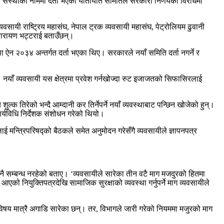
िक संस्थाका नाममा दर्ता भएका यातायात समितिले सरकारी निर्णयको विरोधमा
सायी राष्ट्रिय महासंघ, नेपाल ट्रक व्यवसायी महासंघ, पेट्रोलियम ढुवानी
नारायण भट्टराई बताउँछन्।
ा ऐन २०३४ अन्तर्गत दर्ता भएका थिए। सरकारले नयाँ समिति दर्ता नगर्ने र
याँ व्यवसायी यस क्षेत्रमा प्रवेश गर्नखोज्दा रुट इजाजतको सिफासिरलाई
 तिरेको भन्दै आम्दानी कर तिर्नेपर्ने नयाँ व्यवस्थाबाट पन्छिन खोजेको हुन्।
र्यविधि निर्देशक संशोधन गरेको थियो।
ई मन्त्रिपरिषद्को बैठकले समेत अनुमोदन गरेसँगै व्यवसायीले ज्ञापनपत्र
नै सम्बन्ध नरहेको बताए। ‘व्यवसायीले सारेका तीन वटै माग मजदुरको हितमा
नियुक्तिपत्रदेखि सामाजिक सुरक्षाको व्यवस्था गर्नुपर्ने माग व्यवसायीले
े विषय मात्रै अगाडि सारेका छन्। तर, विभागले जारी गरेको नियममा मजुरको माग