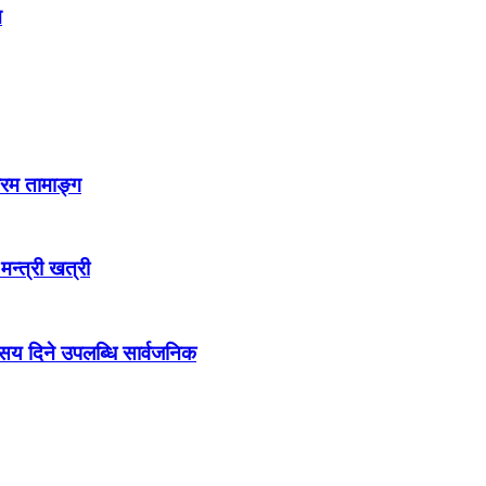
न
्रम तामाङ्ग
 मन्त्री खत्री
ो सय दिने उपलब्धि सार्वजनिक