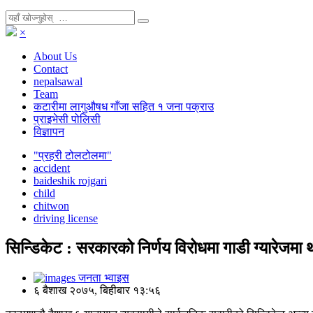
×
About Us
Contact
nepalsawal
Team
कटारीमा लागुऔषध गाँजा सहित १ जना पक्राउ
प्राइभेसी पोलिसी
विज्ञापन
"प्रहरी टोलटोलमा"
accident
baideshik rojgari
child
chitwon
driving license
सिन्डिकेट : सरकारको निर्णय विरोधमा गाडी ग्यारेजमा 
जनता भ्वाइस
६ बैशाख २०७५, बिहीबार १३:५६