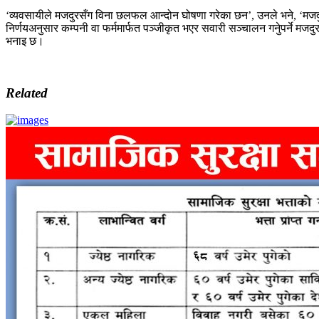
‘व्यवसायीले मजदुरसँग विना छलफल आन्दोन घोषणा गरेका छन’, उनले भने, ‘मजदुर प
निर्णयअनुसार कम्पनी वा फर्ममार्फत पञ्जीकृत भएर सवारी सञ्चालन गनेुपर्ने मज
भनाइ छ।
Related