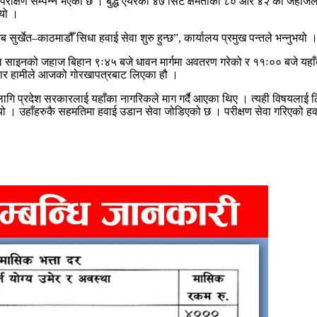
को परीक्षण सम्पन्न भएको छ । बुद्ध एयरको ४७ सिट क्षमताको ८० आर ४२ को जहाजले
भयो ।
ुर्खेत–काठमाडौँ सिधा हवाई सेवा शुरु हुन्छ”, कार्यालय प्रमुख पन्तले भन्नुभयो 
कल साइनको जहाज बिहान ९ः४५ बजे धावन मार्गमा अवतरण गरेको र ११ः०० बजे यहाँ
समचार हामीले आजको गोरखापत्रबाट लिएका हौ ।
ागि प्रदेश सरकारलाई यहाँका नागरिकले माग गर्दै आएका थिए । त्यही विषयलाई लिएर
यो । उहाँहरुकै सहमतिमा हवाई उडान सेवा जोडिएको छ । परीक्षण सेवा गरिएको ह