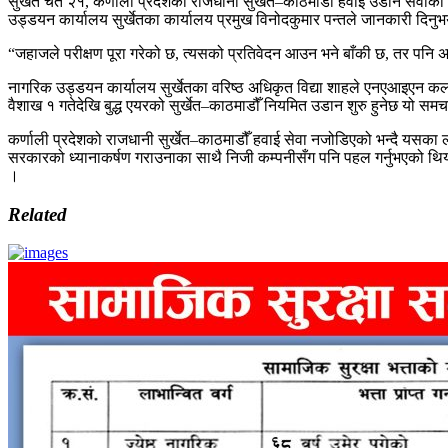
सुर्खेत चैत २१, कर्णाली प्रदेशको राजधानी सुर्खेत–काठमाडौँ हवाई उडान सेवा
उड्डयन कार्यालय सुर्खेतका कार्यालय प्रमुख विनोदकुमार पन्तले जानकारी दिनु
“जहाजले परीक्षण पूरा गरेको छ, त्यसको प्रतिवेदन आउन भने बाँकी छ, तर पनि अब स
नागरिक उड्डयन कार्यालय सुर्खेतका वरिष्ठ अधिकृत विद्या शाहले एनएआइएन 
वैशाख १ गतेदेखि बुद्ध एयरको सुर्खेत–काठमाडौँ नियमित उडान शुरु हुनेछ यो 
कर्णाली प्रदेशको राजधानी सुर्खेत–काठमाडौँ हवाई सेवा नजोडिएको भन्दै यसका ल
सरकारको ध्यानाकर्षण गराउनाका साथै निजी कम्पनीसँग पनि पहल गर्नुभएको थि
।
Related