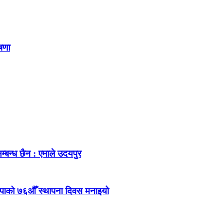
ोषणा
म्बन्ध छैन : एमाले उदयपुर
ेकपाको ७६औँ स्थापना दिवस मनाइयो