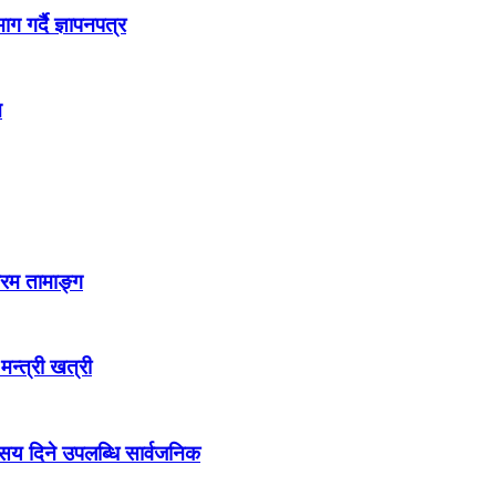
 गर्दै ज्ञापनपत्र
न
्रम तामाङ्ग
 मन्त्री खत्री
ो सय दिने उपलब्धि सार्वजनिक