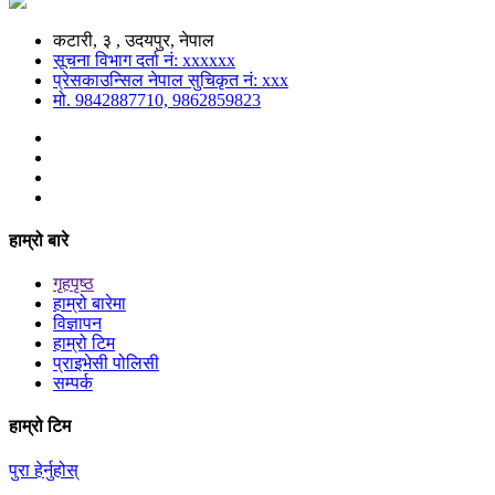
कटारी, ३ , उदयपुर, नेपाल
सूचना विभाग दर्ता नं: xxxxxx
प्रेसकाउन्सिल नेपाल सुचिकृत नं: xxx
मो. 9842887710, 9862859823
हाम्रो बारे
गृहपृष्ठ
हाम्रो बारेमा
विज्ञापन
हाम्रो टिम
प्राइभेसी पोलिसी
सम्पर्क
हाम्रो टिम
पुरा हेर्नुहोस्