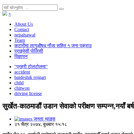
×
About Us
Contact
nepalsawal
Team
कटारीमा लागुऔषध गाँजा सहित १ जना पक्राउ
प्राइभेसी पोलिसी
विज्ञापन
"प्रहरी टोलटोलमा"
accident
baideshik rojgari
child
chitwon
driving license
सुर्खेत-काठमाडौं उडान सेवाको परीक्षण सम्पन्न,नयाँ बर्
जनता भ्वाइस
२१ चैत्र २०७४, बुधबार १५:१८