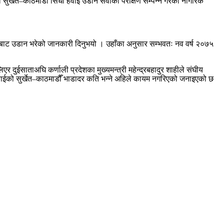
 सुर्खेत–काठमाडौँ सिधा हवाई उडान सेवाको परीक्षण सम्पन्न गरेको नागरिक
।
बाट उडान भरेको जानकारी दिनुभयो । उहाँका अनुसार सम्भवतः नव वर्ष २०७५
 दुईसाताअघि कर्णाली प्रदेशका मुख्यमन्त्री महेन्द्रबहादुर शाहीले संघीय
वाईको सुर्खेत–काठमाडौँ भाडादर कति भन्ने अहिले कायम नगरिएको जनाइएको छ