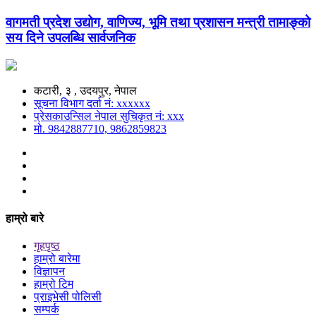
वागमती प्रदेश उद्योग, वाणिज्य, भूमि तथा प्रशासन मन्त्री तामाङ्को
सय दिने उपलब्धि सार्वजनिक
कटारी, ३ , उदयपुर, नेपाल
सूचना विभाग दर्ता नं: xxxxxx
प्रेसकाउन्सिल नेपाल सुचिकृत नं: xxx
मो. 9842887710, 9862859823
हाम्रो बारे
गृहपृष्ठ
हाम्रो बारेमा
विज्ञापन
हाम्रो टिम
प्राइभेसी पोलिसी
सम्पर्क