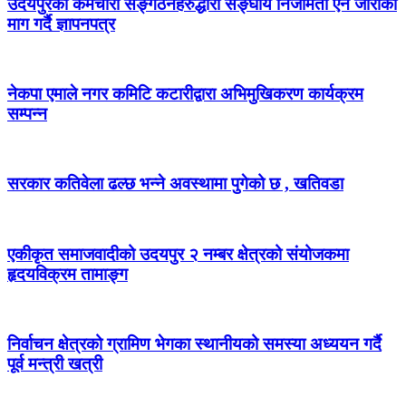
उदयपुरका कर्मचारी सङ्गठनहरुद्धारा सङ्घीय निजामती ऐन जारीको
माग गर्दै ज्ञापनपत्र
नेकपा एमाले नगर कमिटि कटारीद्वारा अभिमुखिकरण कार्यक्रम
सम्पन्न
सरकार कतिवेला ढल्छ भन्ने अवस्थामा पुगेको छ , खतिवडा
एकीकृत समाजवादीको उदयपुर २ नम्बर क्षेत्रको संयोजकमा
हृदयविक्रम तामाङ्ग
निर्वाचन क्षेत्रको ग्रामिण भेगका स्थानीयको समस्या अध्ययन गर्दै
पूर्व मन्त्री खत्री