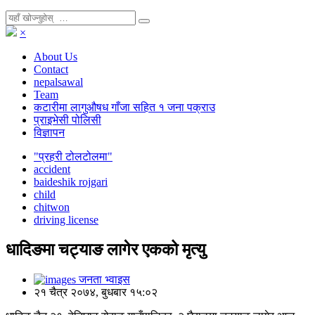
×
About Us
Contact
nepalsawal
Team
कटारीमा लागुऔषध गाँजा सहित १ जना पक्राउ
प्राइभेसी पोलिसी
विज्ञापन
"प्रहरी टोलटोलमा"
accident
baideshik rojgari
child
chitwon
driving license
धादिङमा चट्याङ लागेर एकको मृत्यु
जनता भ्वाइस
२१ चैत्र २०७४, बुधबार १५:०२