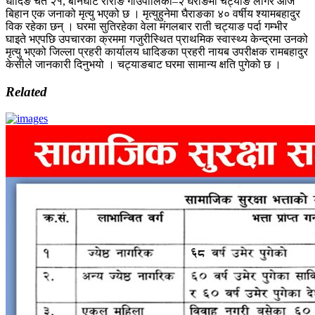
धादिङ चैत २१, बेनिघाट रोराङ गाउँपालिका–२ घैराङमा चट्याङ लागेर आज
बिहान एक जनाको मृत्यु भएको छ । मृत्युहुनेमा घैराङका ४० वर्षीय श्यामबहादुर
विक रहेका छन् । घरमा सुतिरहेका वेला मंगलबार राती चट्याङ पर्दा गम्भीर
घाइते भएपछि उपचारका क्रममा गजुरीस्थित प्राथमिक स्वास्थ्य केन्द्रमा उनको
मृत्यु भएको जिल्ला प्रहरी कार्यालय धादिङका प्रहरी नायब उपरीक्षक रामबहादुर
केसीले जानकारी दिनुभयो । चट्याङबाट घरमा सामान्य क्षति पुगेको छ ।
Related