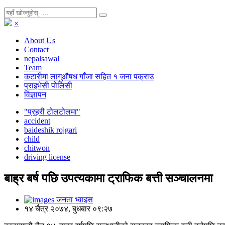
×
About Us
Contact
nepalsawal
Team
कटारीमा लागुऔषध गाँजा सहित १ जना पक्राउ
प्राइभेसी पोलिसी
विज्ञापन
"प्रहरी टोलटोलमा"
accident
baideshik rojgari
child
chitwon
driving license
बाह्र बर्ष पछि उपत्यकामा ट्राफिक बत्ती सञ्चालनमा
जनता भ्वाइस
१४ चैत्र २०७४, बुधबार ०९:२७