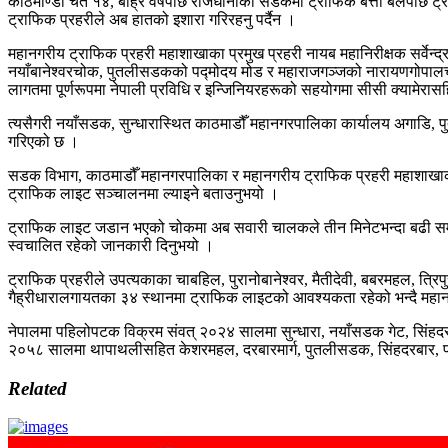
काठमाण्डौ चैत १४, बाह्र वर्षपछि राजधानीको सडकमा ट्राफिक बत्ती बलेपछि ट
ट्राफिक प्रहरीले अब हातको इशारा गरिरहनु पर्दैन ।
महानगरीय ट्राफिक प्रहरी महाशाखाका प्रमुख प्रहरी नायब महानिरीक्षक सर्वेन्
नयाँबानेश्वरचोक, पुतलीसडकको पद्मोदय मोड र महाराजगञ्जको नारायणगोपाल
लागतमा पूर्णरूपमा नेपाली प्रविधि र इन्जिनियरहरूको सहयोगमा सीसी क्याम
त्यसैगरी नयाँसडक, सुन्धारास्थित काठमाडौँ महानगरपालिका कार्यालय अगाडि, 
गरिएको छ ।
सडक विभाग, काठमाडौँ महानगरपालिका र महानगरीय ट्राफिक प्रहरी महाशाखा
ट्राफिक लाइट सञ्चालनमा ल्याइने बताउनुभयो ।
ट्राफिक लाइट जडान भएको चोकमा अब सवारी चालकले तीन मिनेटभन्दा बढी समय जा
स्वचालित रहेको जानकारी दिनुभयो ।
ट्राफिक प्रहरीले उपत्यकाका चाबहिल, पुरानोबानेश्वर, मैतीदेवी, बबरमहल, त्रिपुरे
गैह्रीधारालगायतका ३४ स्थानमा ट्राफिक लाइटको आवश्यकता रहेको भन्दै म
नेपालमा पहिलोपटक विक्रम संवत् २०२४ सालमा सुन्धारा, नयाँसडक गेट, सिं
२०५८ सालमा थापाथलीसहित केशरमहल, दरबारमार्ग, पुतलीसडक, सिंहदरबार, पद्म
Related