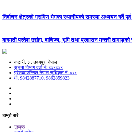
निर्वाचन क्षेत्रको ग्रामिण भेगका स्थानीयको समस्या अध्ययन गर्दै पूर्व
वागमती प्रदेश उद्योग, वाणिज्य, भूमि तथा प्रशासन मन्त्री तामाङ्क
कटारी, ३ , उदयपुर, नेपाल
सूचना विभाग दर्ता नं: xxxxxx
प्रेसकाउन्सिल नेपाल सुचिकृत नं: xxx
मो. 9842887710, 9862859823
हाम्रो बारे
गृहपृष्ठ