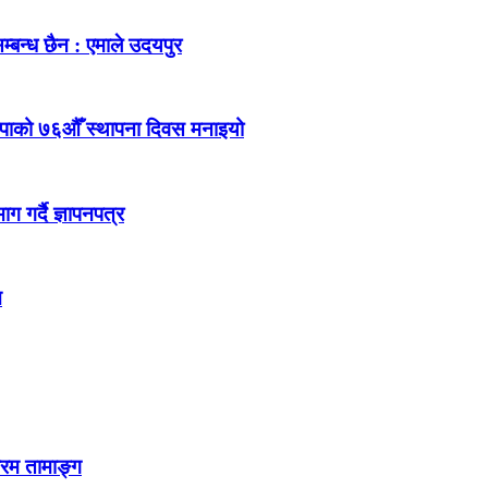
म्बन्ध छैन : एमाले उदयपुर
ेकपाको ७६औँ स्थापना दिवस मनाइयो
 गर्दै ज्ञापनपत्र
न
्रम तामाङ्ग