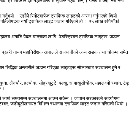
निभेको ट्राफिक लाइट मङ्लबारबाट सुचारु भएका छन् । यसबाट केही स्थानमा
 गर्नुभयो । उहाँले रिमोटमार्फत ट्राफिक लाइटको आरम्भ गर्नुभएको थियो ।
 पहिलोपटक नयाँ ट्राफिक लाइट जडान गरिएको हो । २५ लाख रुपियाँको
्रहालय अगाडि पैदल यात्रुका लागि ‘पेडस्ट्रियन ट्राफिक लाइट्स’ जडान
 प्रहरी नायब महानिरीक्षक खनालले राजधानीको अन्य सडक तथा चोकमा समेत
ियर सिद्धिक अन्सारीले जडान गरिएका लाइटहरू सोलारबाट सञ्चालन हुने र
कुना, लैनचौर, हल्चोक, सोह्रखुट्टे, बल्खु, सामाखुसीचोक, महालक्ष्मी स्थान, टेकू,
छ ।
कारणले लामो समयसम्म सञ्चालनमा आउन सकेन । जापान सरकारको सहयोगमा
टेश्वर, जडीबुटीलगायत विभिन्न स्थानमा ट्राफिक लाइट जडान गरिएको थियो ।