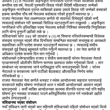
उपधारा (२) ले नेपालको अङ्गीकृत नागरिकता प्राप्त गरेको व्यक्तिको हकमा
कम्तीमा दश वर्ष, नेपाली पुरुषसँग विवाह गरेकी विदेशी महिलाबाट जन्मेको
अङ्गीकृत नागरिकता प्राप्त व्यक्तिको हकमा उसले विवाह गरी जन्मेको बच्चाको
हकमा कम्तीमा पाँच वर्ष नेपालमा बसोबास गरेको हुनुपर्ने व्यवस्था छ ।
राजपा नेपालका नेता लक्ष्मणलाल कर्णले यो व्यवस्था विभेदपूर्ण रहेको भन्दै
त्यसलाई संशोधन गरी समयको सिलिङ घटाउनुपर्ने माग राख्नुभयो । अङ्गीकृत
नागरिकले पनि उल्लिखित पदमा नेपालमा बसेको निश्चित समयपछि नियुक्तिका
लागि योग्य हुनुपर्ने उहाँको तर्क छ ।
संविधानको धारा २७४ को उपधारा ४ (२) मा सिमाना परिवर्तनसम्बन्धी विधेयक
संसद्मा प्रस्तुत भएको तीस दिनभित्र सम्बन्धित सदनको सभामुख वा अध्यक्षले
सहमतिका लागि प्रदेश सभामा पठाउनुपर्ने व्यवस्था छ । त्यसलाई संघीय
संसद्को दुई तिहाइ बहुमतले पारित गर्नुपर्ने व्यवस्था छ । तर नेता कर्णले यो
अधिकार प्रदेश सभामा दिन माग गर्नुभयो ।
संशोधनको एजेण्डासहित राजपा र संघीय समाजवादी फोरम नेपालका नेताले
प्रधानमन्त्री ओलीसँग विभिन्न चरणमा छलफल समेत गर्नुभएको थियो । माग
सम्बोधन भए सरकारमा जाने प्रतिबद्धता पनि जनाउनुभएको थियो । फोरम
नेपालले त सरकारमा जाने पार्टीको बैठकबाट औपचारिक निर्णय समेत
गरिसकेको छ ।
राजपा नेपालका नेता कर्णले थरुहट र मधेस आन्दोलनमा सहादत्त प्राप्तलाई
सरकारले शहीद घोषणा नगरेकाले थारु र मधेसी आन्दोलनको अपमान भएको
बताउनुभयो । सयौं व्यक्ति आन्दोलनका क्रममा वीरगति प्राप्त गर्दा पनि शहीद
घोषणा हुन नसक्दा राज्यबाट पाउने क्षतिपूर्तिसमेत प्राप्त गर्न नसकेको उहाँले
आरोप लगाउनुभयो ।
संविधानमा भएका संशोधन
नयाँ संविधान जारी भएको चार महिनामै संविधानको पहिलो संशोधन भएको थियो