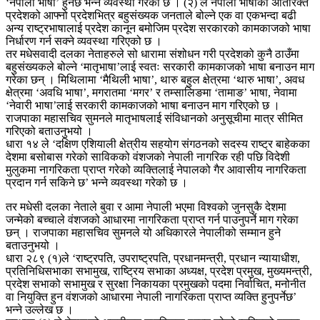
‘नेपाली भाषा’ हुनेछ भन्ने व्यवस्था गरेको छ । (२) ले नेपाली भाषाका अतिरिक्त
प्रदेशको आफ्नो प्रदेशभित्र बहुसंख्यक जनताले बोल्ने एक वा एकभन्दा बढी
अन्य राष्ट्रभाषालाई प्रदेश कानून बमोजिम प्रदेश सरकारको कामकाजको भाषा
निर्धारण गर्न सक्ने व्यवस्था गरिएको छ ।
तर मधेसवादी दलका नेताहरुले सो धारामा संशोधन गरी प्रदेशको कुनै ठाउँमा
बहुसंख्यकले बोल्ने ‘मातृभाषा’लाई स्वतः सरकारी कामकाजको भाषा बनाउन माग
गरेका छन् । मिथिलामा ‘मैथिली भाषा’, थारु बहुल क्षेत्रमा ‘थारु भाषा’, अवध
क्षेत्रमा ‘अवधि भाषा’, मगरातमा ‘मगर’ र तम्सालिङमा ‘तामाङ’ भाषा, नेवामा
‘नेवारी भाषा’लाई सरकारी कामकाजको भाषा बनाउन माग गरिएको छ ।
राजपाका महासचिव सुमनले मातृभाषलाई संविधानको अनुसूचीमा मात्र सीमित
गरिएको बताउनुभयो ।
धारा १४ ले ‘दक्षिण एशियाली क्षेत्रीय सहयोग संगठनको सदस्य राष्ट्र बाहेकका
देशमा बसोबास गरेको साविकको वंशजको नेपाली नागरिक रही पछि विदेशी
मुलुकमा नागरिकता प्राप्त गरेको व्यक्तिलाई नेपालको गैर आवासीय नागरिकता
प्रदान गर्न सकिने छ’ भन्ने व्यवस्था गरेको छ ।
तर मधेसी दलका नेताले बुवा र आमा नेपाली भएमा विश्वको जुनसुकै देशमा
जन्मेको बच्चाले वंशजको आधारमा नागरिकता प्राप्त गर्न पाउनुपर्ने माग गरेका
छन् । राजपाका महासचिव सुमनले यो अधिकारले नेपालीको सम्मान हुने
बताउनुभयो ।
धारा २८९ (१)ले ‘राष्ट्रपति, उपराष्ट्रपति, प्रधानमन्त्री, प्रधान न्यायाधीश,
प्रतिनिधिसभाका सभामुख, राष्ट्रिय सभाका अध्यक्ष, प्रदेश प्रमुख, मुख्यमन्त्री,
प्रदेश सभाको सभामुख र सुरक्षा निकायका प्रमुखको पदमा निर्वाचित, मनोनीत
वा नियुक्ति हुन वंशजको आधारमा नेपाली नागरिकता प्राप्त व्यक्ति हुनुपर्नेछ’
भन्ने उल्लेख छ ।