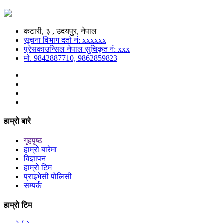
कटारी, ३ , उदयपुर, नेपाल
सूचना विभाग दर्ता नं: xxxxxx
प्रेसकाउन्सिल नेपाल सुचिकृत नं: xxx
मो. 9842887710, 9862859823
हाम्रो बारे
गृहपृष्ठ
हाम्रो बारेमा
विज्ञापन
हाम्रो टिम
प्राइभेसी पोलिसी
सम्पर्क
हाम्रो टिम