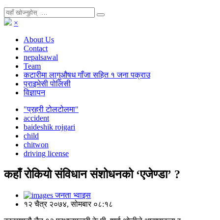
×
About Us
Contact
nepalsawal
Team
कटारीमा लागुऔषध गाँजा सहित १ जना पक्राउ
प्राइभेसी पोलिसी
विज्ञापन
"प्रहरी टोलटोलमा"
accident
baideshik rojgari
child
chitwon
driving license
कहाँ रोकियो संविधान संशोधनको ‘एजेण्डा’ ?
जनता भ्वाइस
१२ चैत्र २०७४, सोमबार ०८:१८