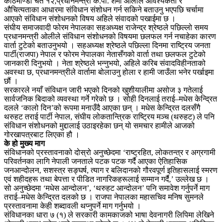
काठमाण्डौ चैत १२,प्रधानमन्त्री के.पी. शर्मा ओलीले आवश्यकता र
औचित्यताका आधारमा संविधान संशोधन गर्न सकिने बताउनु भएपछि चर्चामा
आएको संविधान संशोधनको विषय अहिले संवादको पखाईमा छ ।
संघीय समाजवादी फोरम नेपालका सहअध्यक्ष राजेन्द्र श्रेष्ठले पछिल्लो समय
प्रधानमन्त्री ओलीले संविधान संशोधनको विषयमा छलफल गर्न नचाहेका कारण
वार्ता टुटेको बताउनुभयो । सहअध्यक्ष श्रेष्ठले पछिल्ला दिनमा राष्ट्रिय जनता
पार्टी(राजपा) नेपाल र फोरम नेपालका नेतासँगको वार्ता तथा छलफल टुटेको
जानकारी दिनुभयो । नेता श्रेष्ठले भन्नुभयो, अहिले करिब संवादविहीनताको
अवस्था छ, प्रधानमन्त्रीले वार्तामा बोलाउनु होला र हामी जाउँला भनेर पर्खाइमा
छौं ।
सरकारले नयाँ संविधान जारी भएको दिनको खुशीयालीमा असोज ३ गतेलाई
सार्वजनिक बिदाको व्यवस्था गर्ने गरेको छ । सोही दिनलाई तराई–मधेस केन्द्रित
दलले ‘कालो दिन’को रूपमा मनाउँदै आएका छन् । मधेस केन्द्रित दलसँगै
थरुहट तराई पार्टी नेपाल, संघीय लोकतान्त्रिक राष्ट्रिय मञ्च (थरुहट) ले पनि
संविधान संशोधनको मुद्दालाई उठाइरहेका छन् यो समचार हामीले आजको
गोरखापत्रबाट लिएका हौ ।
के हो मुख्य माग
संविधानको प्रस्तावनाको दोस्रो अनुच्छेदमा ‘राष्ट्रहित, लोकतन्त्र र अग्रगामी
परिवर्तनका लागि नेपाली जनताले पटक पटक गर्दै आएका ऐतिहासिक
जनआन्दोलन, सशस्त्र सङ्घर्ष, त्याग र बलिदानको गौरवपूर्ण इतिहासलाई स्मरण
एवं शहीदहरू तथा बेपत्ता र पीडित नागरिकहरूलाई सम्मान गर्दै,’ उल्लेख छ ।
सो अनुच्छेदमा ‘मधेस आन्दोलन’, ‘थरुहट आन्दोलन’ पनि समावेश गर्नुपर्ने माग
तराई–मधेस केन्द्रित दलको छ । राजपा नेपालका महासचिव मनिष सुमनले
प्रस्तावनामा केही शब्दावली थप्नुपर्ने माग गर्नुभयो ।
संविधानका धारा ७ (१) ले सरकारी कामकाजको भाषा देवनागरी लिपिमा लेखिने