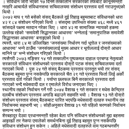
। संविधान जारी भएको १७ दिनमै तत्कालीन सरकारको तर्फबाट कानूनमन्त्री
नरहरि आचार्यले संविधानसभा सचिवालयमा संशोधन प्रस्ताव दर्ता गराउनुभएको
थियो ।
२०७२ माघ ९ गते बसेको संसद् बैठकले दुई तिहाइ बहुमतबाट संविधानको धारा
४२ र ८४ संशोधन गरिएको थियो । संसद्मा उपस्थित संख्या ४६८ मध्ये ४६१
सांसदले पक्षमा मतदान गरेका थिए । धारा ४२ मा सामाजिक न्यायको हकमा
उल्लेख रहेको ‘समावेशी सिद्धान्तका आधारमा’ भन्नेलाई ‘समानुपातिक समावेशी
सिद्धान्तका आधारमा’ बनाइएको थियो ।
त्यस्तै, धारा ८४ मा उल्लिखित ‘जनसंख्या निर्धारण गर्दा भूगोल र जनसंख्याको
आधारमा’ भन्ने ठाउँमा ‘जनसंख्यालाई मुख्य आधार र भूगोललाई दोस्रो आधार
मानिने छ’ भन्ने संशोधन गरिएको थियो ।
त्यसैगरी २०७३ मङ्सिर १४ गते तत्कालीन पुष्पकमल दाहाल प्रचण्ड नेतृत्वको
सरकारले संंविधान संशोधनको प्रस्ताव दोस्रो पटक संसद् सचिवालयमा दर्ता
गराएको थियो । पुस २४ गते संसद् बैठकमा प्रस्ताव प्रस्तुत भयो तर संसद्
बैठकमा बहुमत पुग्न नसकेपछि सरकारले चैत २९ गते प्रस्ताव फिर्ता लिई अर्को
प्रस्ताव दर्ता गरेको थियो । पर्याप्त छलफल बिनै सरकारले प्रस्ताव दर्ता
गराएको भन्दै मधेसवादी दल र एमालेले विरोध जनाएका थिए ।
स्थानीय तहको निर्वाचन गर्ने गरी २०७४ वैशाख ९ गते सरकार र मधेस केन्द्रित
दलबीच संशोधन प्रस्ताव अगाडि बढाउने सहमति भयो । वैशाख १३ गते दोस्रो
संशोधन प्रस्ताव संसद् बैठकबाट पारित भएपछि मधेसवादी दलहरु स्थानीय तह
निर्वाचनमा सहभागी भए । सोहीअनुसार वैशाख ३१ गते पहिलो चरणको निर्वाचन
सम्पन्न भयो ।
शेरबहादुर देउवा प्रधानमन्त्री रहेका बेला पनि संविधान संशोधनको मुद्दा बहसमा
आइरह्यो तर नेकपा एमालेको समर्थनबिना दुई तिहाइ बहमुत पुग्न नसकेपछि
संविधान संशोधन हुन सकेन । अहिले मधेसवादी दलहरुले वाम गठबन्धनसँग