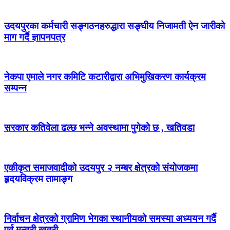
उदयपुरका कर्मचारी सङ्गठनहरुद्धारा सङ्घीय निजामती ऐन जारीको
माग गर्दै ज्ञापनपत्र
नेकपा एमाले नगर कमिटि कटारीद्वारा अभिमुखिकरण कार्यक्रम
सम्पन्न
सरकार कतिवेला ढल्छ भन्ने अवस्थामा पुगेको छ , खतिवडा
एकीकृत समाजवादीको उदयपुर २ नम्बर क्षेत्रको संयोजकमा
हृदयविक्रम तामाङ्ग
निर्वाचन क्षेत्रको ग्रामिण भेगका स्थानीयको समस्या अध्ययन गर्दै
पूर्व मन्त्री खत्री