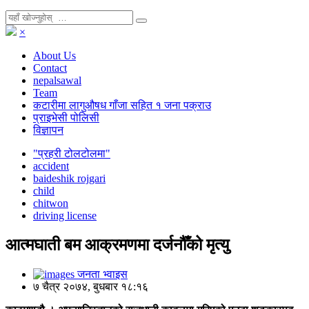
×
About Us
Contact
nepalsawal
Team
कटारीमा लागुऔषध गाँजा सहित १ जना पक्राउ
प्राइभेसी पोलिसी
विज्ञापन
"प्रहरी टोलटोलमा"
accident
baideshik rojgari
child
chitwon
driving license
आत्मघाती बम आक्रमणमा दर्जनौँको मृत्यु
जनता भ्वाइस
७ चैत्र २०७४, बुधबार १८:१६