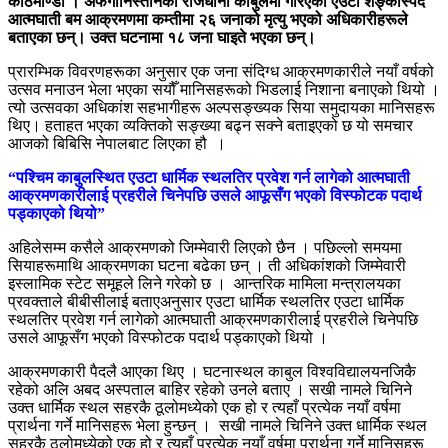
काठमाण्डौ । अफगानिस्तानको राजधानी काबुलमा गरिएको एउटा शङ्कास्पद
आत्मघाती बम आक्रमणमा कम्तीमा २६ जनाको मृत्यु भएको अधिकारीहरूले
बताएका छन्। उक्त घटनामा १८ जना घाइते भएका छन्।
प्रारम्भिक विवरणहरूका अनुसार एक जना संदिग्ध आक्रमणकारीले नयाँ वर्षको
उत्सव मनाउन भेला भएका सयौँ मानिसहरूको भिडलाई निशाना बनाएको थियो ।
त्यो उत्सवका अधिकांश सहभागीहरू अल्पसङ्ख्यक सिया समुदायका मानिसहरू
थिए। हताहत भएका व्यक्तिको सङ्ख्या बढ्न सक्ने बताइएको छ यो समचार
आजको बिबिसि नेपालबाट लिएका हौ ।
“पश्चिम काबुलस्थित एउटा धार्मिक स्थलतिर प्रवेश गर्न लागेको आत्मघाती
आक्रमणकारीलाई प्रहरीले चिनेपछि उसले आफूसँग भएको विस्फोटक पदार्थ
पड्काएको थियो”
अहिलेसम्म कसैले आक्रमणको जिम्मेवारी लिएको छैन । पछिल्लो समयमा
सियाहरूमाथि आक्रमणका घटना बढेका छन् । ती अधिकांशको जिम्मेवारी
इस्लामिक स्टेट समूहले लिने गरेको छ । आन्तरिक मामिला मन्त्रालयका
प्रवक्ताले बीबीसीलाई बताएअनुसार एउटा धार्मिक स्थलतिर एउटा धार्मिक
स्थलतिर प्रवेश गर्न लागेको आत्मघाती आक्रमणकारीलाई प्रहरीले चिनेपछि
उसले आफूसँग भएको विस्फोटक पदार्थ पड्काएको थियो ।
आक्रमणकारी पैदलै आएका थिए । घटनास्थल काबुल विश्वविद्यालयनजिकै
रहेको अलि अबद अस्पताल बाहिर रहेको उनले बताए । सखी नामले चिनिने
उक्त धार्मिक स्थल सहरकै ठूलोमध्येको एक हो र त्यहाँ प्रत्येक नयाँ वर्षमा
प्रार्थना गर्ने मानिसहरू भेला हुन्छन् । सखी नामले चिनिने उक्त धार्मिक स्थल
सहरकै ठूलोमध्येको एक हो र त्यहाँ प्रत्येक नयाँ वर्षमा प्रार्थना गर्ने मानिसहरू