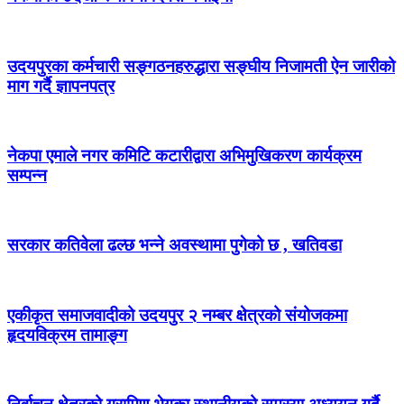
उदयपुरका कर्मचारी सङ्गठनहरुद्धारा सङ्घीय निजामती ऐन जारीको
माग गर्दै ज्ञापनपत्र
नेकपा एमाले नगर कमिटि कटारीद्वारा अभिमुखिकरण कार्यक्रम
सम्पन्न
सरकार कतिवेला ढल्छ भन्ने अवस्थामा पुगेको छ , खतिवडा
एकीकृत समाजवादीको उदयपुर २ नम्बर क्षेत्रको संयोजकमा
हृदयविक्रम तामाङ्ग