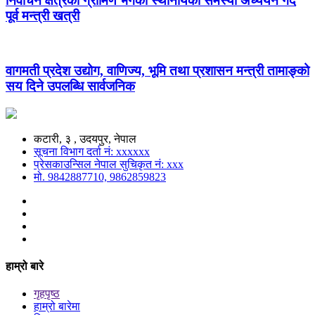
निर्वाचन क्षेत्रको ग्रामिण भेगका स्थानीयको समस्या अध्ययन गर्दै
पूर्व मन्त्री खत्री
वागमती प्रदेश उद्योग, वाणिज्य, भूमि तथा प्रशासन मन्त्री तामाङ्को
सय दिने उपलब्धि सार्वजनिक
कटारी, ३ , उदयपुर, नेपाल
सूचना विभाग दर्ता नं: xxxxxx
प्रेसकाउन्सिल नेपाल सुचिकृत नं: xxx
मो. 9842887710, 9862859823
हाम्रो बारे
गृहपृष्ठ
हाम्रो बारेमा