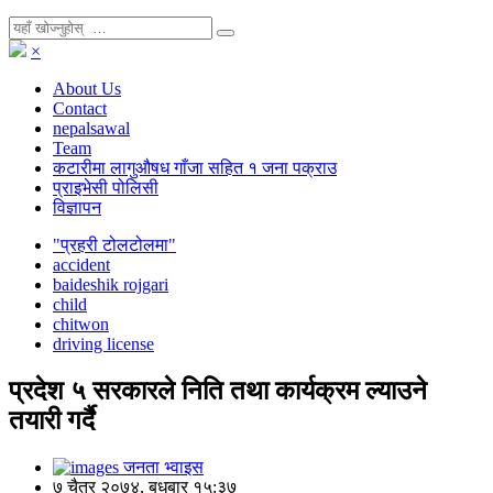
×
About Us
Contact
nepalsawal
Team
कटारीमा लागुऔषध गाँजा सहित १ जना पक्राउ
प्राइभेसी पोलिसी
विज्ञापन
"प्रहरी टोलटोलमा"
accident
baideshik rojgari
child
chitwon
driving license
प्रदेश ५ सरकारले निति तथा कार्यक्रम ल्याउने
तयारी गर्दै
जनता भ्वाइस
७ चैत्र २०७४, बुधबार १५:३७