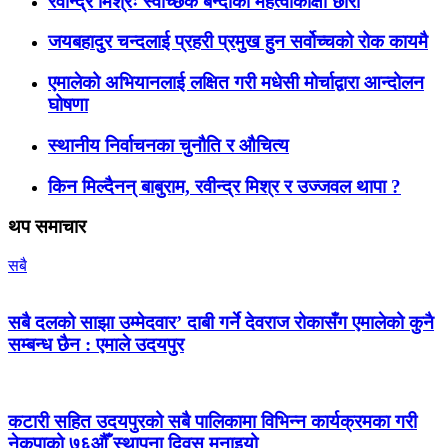
रवीन्द्र मिश्रः स्वेच्छिक बन्दीका महत्वाकांक्षी छोरा
जयबहादुर चन्दलाई प्रहरी प्रमुख हुन सर्वोच्चको रोक कायमै
एमालेको अभियानलाई लक्षित गरी मधेसी मोर्चाद्वारा आन्दोलन
घोषणा
स्थानीय निर्वाचनका चुनौति र औचित्य
किन मिल्दैनन् बाबुराम, रवीन्द्र मिश्र र उज्जवल थापा ?
थप समाचार
सबै
सबै दलको साझा उम्मेदवार’ दाबी गर्ने देवराज रोकासँग एमालेको कुनै
सम्बन्ध छैन : एमाले उदयपुर
कटारी सहित उदयपुरको सबै पालिकामा विभिन्न कार्यक्रमका गरी
नेकपाको ७६औँ स्थापना दिवस मनाइयो