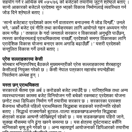
सहयोग गर्ने र आर्थिक वर्ष ०७५/७६ को बजेटको तयारीमा जुट्ने श्रेष्ठले बताए ।
सानो आकारको बजेटले प्रदेशमा सुरु भएको विकास निर्माणलाई व्यवस्थित गर्न
जोड दिने श्रेष्ठले बताए ।
‘सानो बजेटबाट प्रदेशको काम गर्ने वातावरण बनाउनमा नै जोड दिन्छौँ,’ उनले
भने, ‘अर्को बजेट एवं नीति तथा कार्यक्रमका लागि आयोगले गहन अध्ययन गरेर
काम गर्नेछ ।’ तत्काल के गर्दा जनताले सरकार र विकासको अनुभूति पाउँछन्,
त्यस्ता कार्यक्रमलाई प्राथमिकतामा राख्छौँ, प्रदेशको समग्र विकासका लागि
प्रादेशिक विकास योजना बनाएर काम अगाडि बढाउँछौँ ।’ यसरी प्रदेशको
सन्तुलित विकास गर्ने उनले बताए ।
प्रेस सल्लाहकारमा केसी
सोमबार मन्त्रिपरिषद् बैठकले मुख्यमन्त्रीको प्रेस सल्लाहकारमा शेरबहादुर
केसीलाई नियुक्त गरेको छ । केसी नेपाल पत्रकार महासंघ रुपन्देहीका
निवर्तमान अध्यक्ष हुन् ।
यस्ता छन् प्राथमिकता
सरकारले चैतमा एक अर्ब २ करोडको बजेट ल्याउँदै छ । पारिश्रमिक तथा अन्य
व्यवस्थापनका काममा बजेट विनियोजन गरी बचेको रकमबाट प्रदेशका योजना
छनोट तथा डिपिआर निर्माण गर्ने तयारीमा सरकार छ । सरकारका प्रवक्ता
बैजनाथ चौधरीले पहिलो प्राथमिकता सिद्धबाबा सडकको स्तरोन्नति रहेको
बताए । सिद्धार्थ राजमार्गको बुटवल–पाल्पा सडकखण्डअन्तर्गत सिद्धबाबा
क्षेत्रको सडक अत्यन्तै जोखिमपूर्ण रहेको छ । यस सडकखण्डमा पहिरो जाने,
सुक्खा मौसममा पनि ढुंगा खस्ने समस्या छ । यस क्षेत्रमा दुर्घटनाबाट बर्सेनि
मानिसको मृत्यु हुने गरेको छ । अन्य महत्वपूर्ण आयोजनाको डिपिआरको तयारीमा