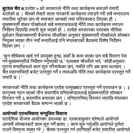
बुटवल चैत ७
,प्रदेश ५ को सरकारले नीति तथा कार्यक्रम बनाउने तयारी
थालेको छ । चैतको तेस्रो साता सरकारी कार्यक्रम ल्याउने गरी सबै मन्त्रालय
तयारीमा जुटेका छन् यो समाचार आजको नयां पत्रिकाबाट लिएका हौ ।
मुख्यमन्त्री शंकर पोखरेलले सबै मन्त्रालयलाई नीति तथा कार्यक्रम ल्याउन
निर्देशन दिएपछि तयारी सुरु भएको हो । प्रदेश सरकारका प्रवक्ता भौतिक
पूर्वाधार विकासमन्त्री बैजनाथ चौधरीका अनुसार मुख्यमन्त्री पोखरेलले सोमबार
नियुक्त भएका तीन नयाँ मन्त्रीलाई पनि मंगलबारको बैठकमा विशेष निर्देशन
दिएका छन् ।
‘कुन शीर्षकमा खर्च गर्न उपयुक्त हुन्छ, कहाँ के काम भएका छन् सबै विवरण पेस
गर्न मुख्यमन्त्रीले निर्देशन गर्नुभएको छ,’ प्रवक्ता चौधरीले भने, ‘सोहीअनुसार
पुराना मन्त्रीहरूले काम सुरु गरिसकेका छन्, नयाँले पनि अब काम थाल्छन् ।
चैत मसान्तभित्रै बजेट प्रस्तुत गर्ने र त्यसअघि नीति तथा कार्यक्रम प्रस्तुत गर्ने
तयारी छ ।’
सरकारको नीति तथा कार्यक्रम प्रदेश प्रमुखबाट प्रस्तुत गर्ने प्रावधान छ । ३
फागुनमा गठन भएको तीन सदस्यीय मन्त्रिमण्डललाई मुख्यमन्त्रीले सोमबार
विस्तार गरी ६ सदस्यीय बनाएका छन् । मन्त्रिपरिषद् विस्तार भएपछि मंगलबार
प्रदेश सरकारको बैठक सम्पन्न भएको छ ।
आयोगको प्राथमिकता सन्तुलित विकास
प्रादेशिक योजना आयोगका उपाध्यक्ष डा. प्रकाशकुमार श्रेष्ठले आयोगले
आगामी सोमबारबाटै काम सुरु गर्ने बताए । काम सुरु गर्नुअघि आयोगले पूर्णता
पाउने विश्वास व्यक्त गरे । चैतमा प्रस्तुत गर्न लागिएको बजेट तयारीमा आयोगले