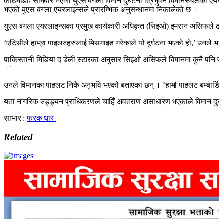
काठमाडौं/ सोमबार भएको युएस बंगला विमान दुर्घटना त्रिभुवन विमानस्थलको 
भएको युएस बंगला एयरलाइन्सले प्रारम्भिक अनुसन्धानमा निकालेको छ ।
युएस बंगला एयरलाइन्सका प्रमुख कार्यकारी अधिकृत (सिइओ) इमरान असिफले ढाका
‘एटिसीले हाम्रा पाइलटहरुलाई मिसगाइड गरेकाले यो दुर्घटना भएको हो,’ उनले भ
पाकिस्तानी मिडिया द डेली स्टारका अनुसार सिइओ असिफले विमानमा कुनै पनि 
।’
उनले विमानका पाइलट निकै अनुभवि भएको बताएका छन् । ‘हामौ पाइलट बम्बार्डियर
यता नागरिक उड्ड्यन प्राधिकरणले चाहिँ अवतराण असाधारण भएकाले विमान दुर्घ
साभार :
फरक धार
Related