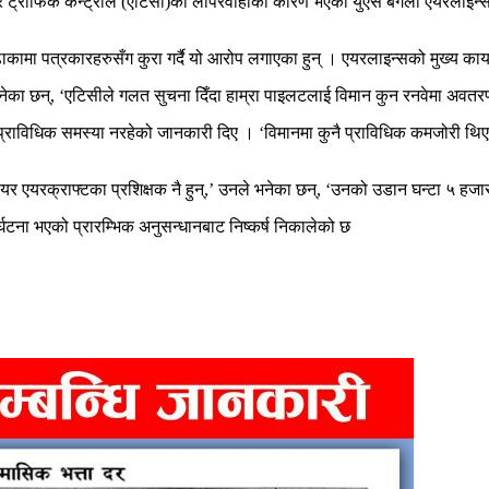
एयर ट्राफिक कन्ट्रोल (एटिसी)को लापरवाहीका कारण भएको युएस बंगला एयरलाइन
मा पत्रकारहरुसँग कुरा गर्दै यो आरोप लगाएका हुन् । एयरलाइन्सको मुख्य कार्य
नेका छन्, ‘एटिसीले गलत सुचना दिँदा हाम्रा पाइलटलाई विमान कुन रनवेमा अवतरण 
प्राविधिक समस्या नरहेको जानकारी दिए । ‘विमानमा कुनै प्राविधिक कमजोरी थि
 एयरक्राफ्टका प्रशिक्षक नै हुन्,’ उनले भनेका छन्, ‘उनको उडान घन्टा ५ हजार
टना भएको प्रारम्भिक अनुसन्धानबाट निष्कर्ष निकालेको छ