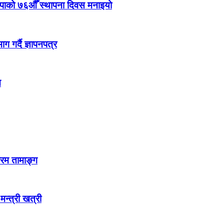
ेकपाको ७६औँ स्थापना दिवस मनाइयो
 गर्दै ज्ञापनपत्र
न
्रम तामाङ्ग
 मन्त्री खत्री