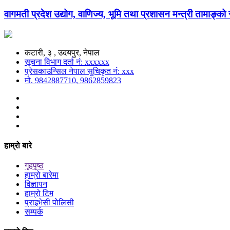
वागमती प्रदेश उद्योग, वाणिज्य, भूमि तथा प्रशासन मन्त्री तामाङ्क
कटारी, ३ , उदयपुर, नेपाल
सूचना विभाग दर्ता नं: xxxxxx
प्रेसकाउन्सिल नेपाल सुचिकृत नं: xxx
मो. 9842887710, 9862859823
हाम्रो बारे
गृहपृष्ठ
हाम्रो बारेमा
विज्ञापन
हाम्रो टिम
प्राइभेसी पोलिसी
सम्पर्क