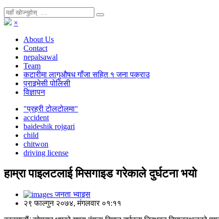
×
About Us
Contact
nepalsawal
Team
कटारीमा लागुऔषध गाँजा सहित १ जना पक्राउ
प्राइभेसी पोलिसी
विज्ञापन
"प्रहरी टोलटोलमा"
accident
baideshik rojgari
child
chitwon
driving license
हाम्रा पाइलटलाई मिसगाइड गरेकाले दुर्घटना भयो
जनता भ्वाइस
२९ फाल्गुन २०७४, मंगलवार ०१:११