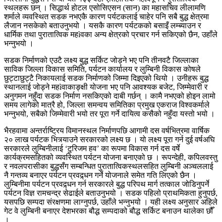
स्थलहरू छन् । सिद्धार्थ होटल एसोसिएसन (सान) का महासचिव लीलामणि
शर्माले व्यवस्थित सडक नभएकै कारण पर्यटकलाई चाहेर पनि सबै बुद्ध क्षेत्रमा
लैजान नसकेको बताउनुभयो । यसकै कारण पर्यटकको बसाइँ लम्ब्याउन र
धार्मिक तथा पुरातात्विक महìवका अन्य क्षेत्रको प्रचार गर्न सकिएको छैन, उहाँले
भन्नुभयो ।
सडक निर्माणको एउटै लक्ष्य बुद्ध सर्किट जोड्ने भए पनि तीनवटै जिल्लाका
साविक जिल्ला विकास समिति, पर्यटन कार्यालय र लुम्बिनी विकास कोषले
छुट्टाछुट्टै निकायलाई सडक निर्माणको जिम्मा दिइएको थियो । उनीहरू बुद्ध
स्थानलाई जोड्ने महìवाकाङ्क्षी योजना भए पनि आवश्यक बजेट, जिम्मेवारी र
अनुगमन नहुँदा सडक निर्माण नसकिएको दाबी गर्छन् । कामै नभएको होइन लामो
समय लागेको मात्रै हो, जिल्ला समन्वय समितिका प्रमुख एकराज विश्वकर्माले
भन्नुभयो, सबैको जिम्मेवारी भयो तर पूरा गर्ने दायित्व कसैको नहुँदा यस्तो भयो ।
भैरहवामा अन्तर्राष्ट्रिय विमानस्थल निर्माणपछि आगामी दस वर्षभित्रमा वार्षिक
२० लाख पर्यटक भित्र्याउने सरकारको लक्ष्य छ । यो लक्ष्य पूरा गर्न दुई वर्षअघि
सरकारले लुम्बिनीलाई ‘टुरिजम हव’ का रूपमा विकास गर्न दस वर्षे
कार्यक्रमसहितको व्यवस्थित पर्यटन योजना बनाएको छ । रूपन्देही, कपिलवस्तु
र नवलपरासीका बुद्धसँग सम्बन्धित पुरातात्विकस्थलसहित लुम्बिनी अञ्चललाई
नै गन्तव्य बनाएर पर्यटन प्रवद्र्धन गर्ने योजनाले समेत गति लिएको छैन ।
लुम्बिनीमा पर्यटन प्रवद्र्धन गर्न सरकारले बुद्ध परिपथ मार्ग तत्काल जोडिनुपर्ने
पर्यटन विज्ञ रामचन्द्र सेढाईले बताउनुभयो । सडक पहिलो प्राथमिकता हुनुपर्छ,
यसपछि सम्पदा संरक्षणमा लाग्नुपर्छ, उहाँले भन्नुभयो । यही लक्ष्य अनुसार अहिले
गेट वे लुम्बिनी बनाएर देशभरका बौद्ध सम्पदाको बौद्ध सर्किट बनाउन थालेका छौँ
।