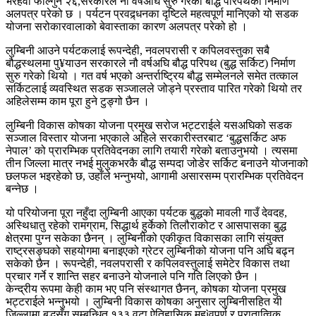
भैरहवा फाल्गुन २६,सरकारले नौ वर्षअघि सुरु गरेको बौद्ध परिपथको निर्माण
अलपत्र परेको छ । पर्यटन प्रवद्र्धनका दृष्टिले महत्वपूर्ण मानिएको यो सडक
योजना सरोकारवालाको बेवास्ताका कारण अलपत्र परेको हो ।
लुम्बिनी आउने पर्यटकलाई रूपन्देही, नवलपरासी र कपिलवस्तुका सबै
बौद्धस्थलमा पु¥याउन सरकारले नौ वर्षअघि बौद्ध परिपथ (बुद्ध सर्किट) निर्माण
सुरु गरेको थियो । गत वर्ष भएको अन्तर्राष्ट्रिय बौद्ध सम्मेलनले समेत तत्काल
सर्किटलाई व्यवस्थित सडक सञ्जालले जोड्ने प्रस्ताव पारित गरेको थियो तर
अहिलेसम्म काम पूरा हुने टुङ्गो छैन ।
लुम्बिनी विकास कोषका योजना प्रमुख सरोज भट्टराईले यसअघिको सडक
सञ्जाल विस्तार योजना भएकाले अहिले सरकारीस्तरबाट ‘बुद्धसर्किट अफ
नेपाल’ को प्रारम्भिक प्रतिवेदनका लागि तयारी गरेको बताउनुभयो । त्यसमा
तीन जिल्ला मात्र नभई मुलुकभरकै बौद्ध सम्पदा जोडेर सर्किट बनाउने योजनाको
छलफल भइरहेको छ, उहाँले भन्नुभयो, आगामी असारसम्म प्रारम्भिक प्रतिवेदन
बन्नेछ ।
यो परियोजना पूरा नहुँदा लुम्बिनी आएका पर्यटक बुद्धको मावली गाउँ देवदह,
अस्थिधातु रहेको रामग्राम, सिद्धार्थ हुर्केको तिलौराकोट र आसपासका बुद्ध
क्षेत्रमा पुग्न सकेका छैनन् । लुम्बिनीको एकीकृत विकासका लागि संयुक्त
राष्ट्रसङ्घको सहयोगमा बनाइएको ग्रेटर लुम्बिनीको योजना पनि अघि बढ्न
सकेको छैन । रूपन्देही, नवलपरासी र कपिलवस्तुलाई समेटेर विकास तथा
प्रचार गर्ने र शान्ति सहर बनाउने योजनाले पनि गति लिएको छैन ।
केन्द्रीय रूपमा केही काम भए पनि संस्थागत छैनन्, कोषका योजना प्रमुख
भट्टराईले भन्नुभयो । लुम्बिनी विकास कोषका अनुसार लुम्बिनीसहित यी
जिल्लामा बुद्धसँग सम्बन्धित १३३ वटा ऐतिहासिक महìवपूर्ण र पुरातात्विक