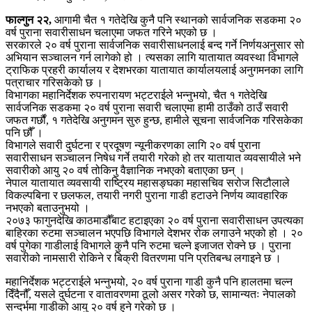
फाल्गुन २२,
आगामी चैत १ गतेदेखि कुनै पनि स्थानको सार्वजनिक सडकमा २०
वर्ष पुराना सवारीसाधन चलाएमा जफत गरिने भएको छ ।
सरकारले २० वर्ष पुराना सार्वजनिक सवारीसाधनलाई बन्द गर्ने निर्णयअनुसार सो
अभियान सञ्चालन गर्न लागेको हो । त्यसका लागि यातायात व्यवस्था विभागले
ट्राफिक प्रहरी कार्यालय र देशभरका यातायात कार्यालयलाई अनुगमनका लागि
पत्राचार गरिसकेको छ ।
विभागका महानिर्देशक रुपनारायण भट्टराईले भन्नुभयो, चैत १ गतेदेखि
सार्वजनिक सडकमा २० वर्ष पुराना सवारी चलाएमा हामी ठाउँको ठाउँ सवारी
जफत गर्छौं, १ गतेदेखि अनुगमन सुरु हुन्छ, हामीले सूचना सार्वजनिक गरिसकेका
पनि छौँ ।
विभागले सवारी दुर्घटना र प्रदूषण न्यूनीकरणका लागि २० वर्ष पुराना
सवारीसाधन सञ्चालन निषेध गर्ने तयारी गरेको हो तर यातायात व्यवसायीले भने
सवारीको आयु २० वर्ष तोकिनु वैज्ञानिक नभएको बताएका छन् ।
नेपाल यातायात व्यवसायी राष्ट्रिय महासङ्घका महासचिव सरोज सिटौलाले
विकल्पबिना र छलफल, तयारी नगरी पुराना गाडी हटाउने निर्णय व्यावहारिक
नभएको बताउनुभयो ।
२०७३ फागुनदेखि काठमाडौँबाट हटाइएका २० वर्ष पुराना सवारीसाधन उपत्यका
बाहिरका रुटमा सञ्चालन भएपछि विभागले देशभर रोक लगाउने भएको हो । २०
वर्ष पुगेका गाडीलाई विभागले कुनै पनि रुटमा चल्ने इजाजत रोक्ने छ । पुराना
सवारीको नामसारी रोकिने र बिक्री वितरणमा पनि प्रतिबन्ध लगाइने छ ।
महानिर्देशक भट्टराईले भन्नुभयो, २० वर्ष पुराना गाडी कुनै पनि हालतमा चल्न
दिँदैनौँ, यसले दुर्घटना र वातावरणमा ठूलो असर गरेको छ, सामान्यतः नेपालको
सन्दर्भमा गाडीको आयु २० वर्ष हुने गरेको छ ।