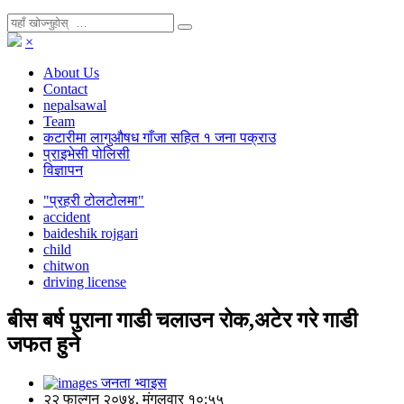
×
About Us
Contact
nepalsawal
Team
कटारीमा लागुऔषध गाँजा सहित १ जना पक्राउ
प्राइभेसी पोलिसी
विज्ञापन
"प्रहरी टोलटोलमा"
accident
baideshik rojgari
child
chitwon
driving license
बीस बर्ष पुराना गाडी चलाउन रोक,अटेर गरे गाडी
जफत हुने
जनता भ्वाइस
२२ फाल्गुन २०७४, मंगलवार १०:५५