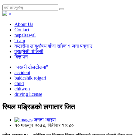
×
About Us
Contact
nepalsawal
Team
कटारीमा लागुऔषध गाँजा सहित १ जना पक्राउ
प्राइभेसी पोलिसी
विज्ञापन
"प्रहरी टोलटोलमा"
accident
baideshik rojgari
child
chitwon
driving license
रियल मड्रिडको लगातार जित
जनता भ्वाइस
१० फाल्गुन २०७४, बिहीबार १०:४०