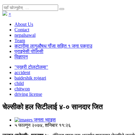
×
About Us
Contact
nepalsawal
Team
कटारीमा लागुऔषध गाँजा सहित १ जना पक्राउ
प्राइभेसी पोलिसी
विज्ञापन
"प्रहरी टोलटोलमा"
accident
baideshik rojgari
child
chitwon
driving license
चेल्सीको हल सिटीलाई ४-० सानदार जित
जनता भ्वाइस
५ फाल्गुन २०७४, शनिबार ११:२६