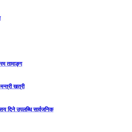
न
्रम तामाङ्ग
 मन्त्री खत्री
ो सय दिने उपलब्धि सार्वजनिक