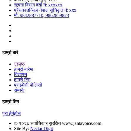
सूचना विभाग दर्ता नं: xxxxxx
प्रेसकाउन्सिल नेपाल सुचिकृत नं: xxx
मो. 9842887710, 9862859823
हाम्रो बारे
गृहपृष्ठ
हाम्रो बारेमा
विज्ञापन
हाम्रो टिम
प्राइभेसी पोलिसी
सम्पर्क
हाम्रो टिम
पुरा हेर्नुहोस्
© २०२४ सर्वाधिकार सुरक्षित www.jantavoice.com
Site By:
Nectar Digit