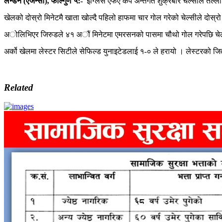
लन्डन (एजेन्सी)
,
फाल्गुण ५:-
इंग्लिस एफए कप अन्तर्गत शुक्रबार चेल्सीले तल्
खेलको दोस्रो मिनेटमै खाता खोल्दै पहिलो हाफमा चार गोल गरेको चेल्सीले दोस्रो
अोलिभिएर जिरुडले ४१ अौं मिनेटमा एमरसनको पासमा चौथो गोल गरेपछि चेल्स
अर्को खेलमा लेस्टर सिटीले सेफिल्ड युनाइटेडलाई १-० ले हरायो । लेस्टरको ज
Related