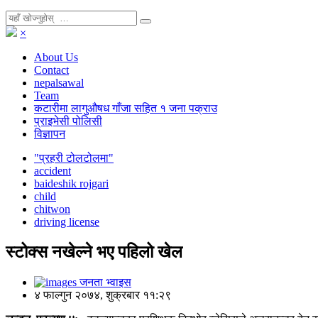
×
About Us
Contact
nepalsawal
Team
कटारीमा लागुऔषध गाँजा सहित १ जना पक्राउ
प्राइभेसी पोलिसी
विज्ञापन
"प्रहरी टोलटोलमा"
accident
baideshik rojgari
child
chitwon
driving license
स्टोक्स नखेल्ने भए पहिलो खेल
जनता भ्वाइस
४ फाल्गुन २०७४, शुक्रबार ११:२९