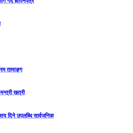
 गर्दै ज्ञापनपत्र
न
्रम तामाङ्ग
 मन्त्री खत्री
ो सय दिने उपलब्धि सार्वजनिक