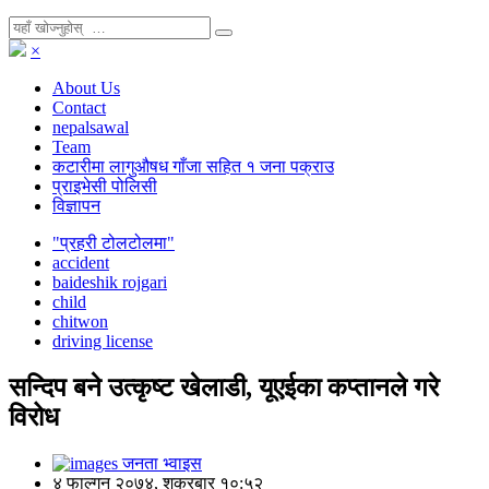
×
About Us
Contact
nepalsawal
Team
कटारीमा लागुऔषध गाँजा सहित १ जना पक्राउ
प्राइभेसी पोलिसी
विज्ञापन
"प्रहरी टोलटोलमा"
accident
baideshik rojgari
child
chitwon
driving license
सन्दिप बने उत्कृष्ट खेलाडी, यूएईका कप्तानले गरे
विरोध
जनता भ्वाइस
४ फाल्गुन २०७४, शुक्रबार १०:५२