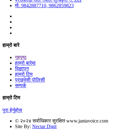
मो. 9842887710, 9862859823
हाम्रो बारे
गृहपृष्ठ
हाम्रो बारेमा
विज्ञापन
हाम्रो टिम
प्राइभेसी पोलिसी
सम्पर्क
हाम्रो टिम
पुरा हेर्नुहोस्
© २०२४ सर्वाधिकार सुरक्षित www.jantavoice.com
Site By:
Nectar Digit