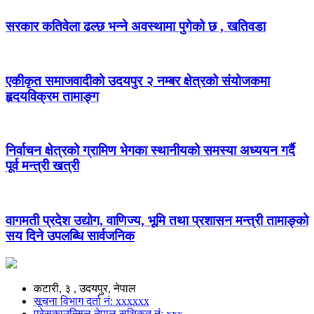
सरकार कतिवेला ढल्छ भन्ने अवस्थामा पुगेको छ , खतिवडा
एकीकृत समाजवादीको उदयपुर २ नम्बर क्षेत्रको संयोजकमा
हृदयविक्रम तामाङ्ग
निर्वाचन क्षेत्रको ग्रामिण भेगका स्थानीयको समस्या अध्ययन गर्दै
पूर्व मन्त्री खत्री
वागमती प्रदेश उद्योग, वाणिज्य, भूमि तथा प्रशासन मन्त्री तामाङ्को
सय दिने उपलब्धि सार्वजनिक
कटारी, ३ , उदयपुर, नेपाल
सूचना विभाग दर्ता नं: xxxxxx
प्रेसकाउन्सिल नेपाल सुचिकृत नं: xxx