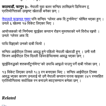
काठमाडौं
,
फागुन
३
:-
नेपाली युवा बलर सन्दिप लामिछाने डिभिजन टू
प्रतियोगिताको उत्कृष्ट खेलाडी बनेका छन् ।
नेपालले फाइनल गुमाए
पनि सन्दिप ‘प्लेयर अफ दि टुर्नामेन्ट’ घोषित भएका हुन् ।
उनले ६ खेलमा १७ विकेट लिएका थिए ।
आयोजकको यो निर्णयमा यूएईका कप्तान रोहन मुस्तफाको भने विरोध रहृयो ।
उनले ‘प्लेयर अफ दि
पाधि दिइएको उनको दाबी थियो ।
सन्दिप आईपीएल टिममा आवद्ध हुने पहिलो नेपाली खेलाडी हुन् । उनी यसै
सिजन आईपीएल टिम दिल्ली डियरडेभिल्समा आवद्ध भएका छन् ।
यूएईविरुद्धको शतकसँटुर्नामेन्ट’को उपाधि आफूले पाउनु पर्ने दाबी गरेका छन् ।
१३ विकेट लिएका उनले १८३ रन बनाएका थिए । सन्दिप आईपीएल टिममा
आवद्ध भएका कारण उनलाई यो उगै नेपाली कप्तान पारस खड्का २४१ रनसहित
प्रतियोगितामा सर्वाधिक रन बनाउने ब्याट्सम्यान बनेका छन् ।
Related