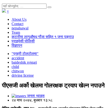
×
About Us
Contact
nepalsawal
Team
कटारीमा लागुऔषध गाँजा सहित १ जना पक्राउ
प्राइभेसी पोलिसी
विज्ञापन
"प्रहरी टोलटोलमा"
accident
baideshik rojgari
child
chitwon
driving license
पीएसजी अर्को खेलमा गोलरक्षक ट्रयाप खेल्न नपाउने
जनता भ्वाइस
२४ माघ २०७४, बुधबार १३:५८