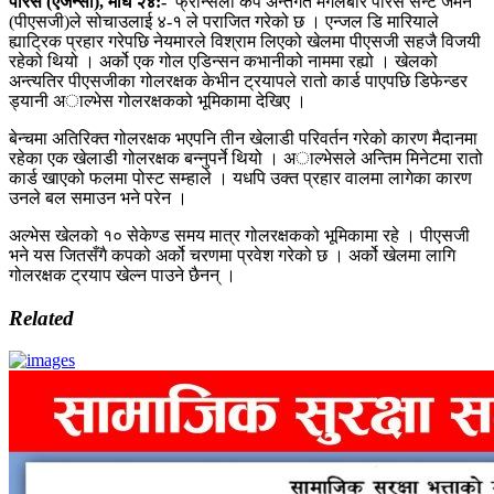
पेरिस (एजेन्सी), माघ २४:-
फ्रान्सेली कप अन्तर्गत मंगलबार पेरिस सेन्ट जर्मेन
(पीएसजी)ले सोचाउलाई ४-१ ले पराजित गरेको छ । एन्जल डि मारियाले
ह्याट्रिक प्रहार गरेपछि नेयमारले विश्राम लिएको खेलमा पीएसजी सहजै विजयी
रहेको थियो । अर्को एक गोल एडिन्सन कभानीको नाममा रह्यो । खेलको
अन्त्यतिर पीएसजीका गोलरक्षक केभीन ट्रयापले रातो कार्ड पाएपछि डिफेन्डर
ड्यानी अाल्भेस गोलरक्षकको भूमिकामा देखिए ।
बेन्चमा अतिरिक्त गोलरक्षक भएपनि तीन खेलाडी परिवर्तन गरेको कारण मैदानमा
रहेका एक खेलाडी गोलरक्षक बन्नुपर्ने थियो । अाल्भेसले अन्तिम मिनेटमा रातो
कार्ड खाएको फलमा पोस्ट सम्हाले । यधपि उक्त प्रहार वालमा लागेका कारण
उनले बल समाउन भने परेन ।
अल्भेस खेलको १० सेकेण्ड समय मात्र गोलरक्षकको भूमिकामा रहे । पीएसजी
भने यस जितसँगै कपको अर्को चरणमा प्रवेश गरेको छ । अर्को खेलमा लागि
गोलरक्षक ट्रयाप खेल्न पाउने छैनन् ।
Related