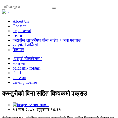
×
About Us
Contact
nepalsawal
Team
कटारीमा लागुऔषध गाँजा सहित १ जना पक्राउ
प्राइभेसी पोलिसी
विज्ञापन
"प्रहरी टोलटोलमा"
accident
baideshik rojgari
child
chitwon
driving license
कस्तुरीको बिना सहित बिश्वकर्मा पक्राउ
जनता भ्वाइस
१९ माघ २०७४, शुक्रबार १४:३१