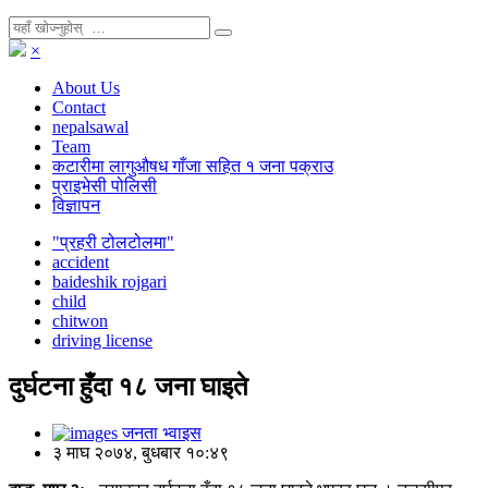
×
About Us
Contact
nepalsawal
Team
कटारीमा लागुऔषध गाँजा सहित १ जना पक्राउ
प्राइभेसी पोलिसी
विज्ञापन
"प्रहरी टोलटोलमा"
accident
baideshik rojgari
child
chitwon
driving license
दुर्घटना हुँदा १८ जना घाइते
जनता भ्वाइस
३ माघ २०७४, बुधबार १०:४९