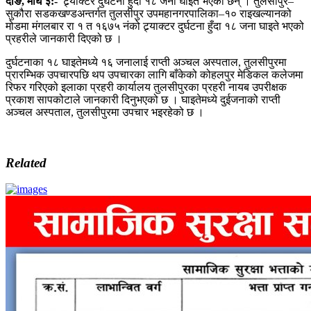
दाङ
,
माघ ३
:-
ट्र्याक्टर दुर्घटना हुँदा १८ जना घाइते भएका छन् । तुलसीपुर–
सुकौरा सडकखण्डअन्तर्गत तुलसीपुर उपमहानगरपालिका–१० राइखल्यानको
मोडमा मंगलबार रा १ त १६७५ नंको ट्र्याक्टर दुर्घटना हुँदा १८ जना घाइते भएको
प्रहरीले जानकारी दिएको छ ।
दुर्घटनाका १८ घाइतेमध्ये १६ जनालाई राप्ती अञ्चल अस्पताल, तुलसीपुरमा
प्रारम्भिक उपचारपछि थप उपचारका लागि बाँकेको कोहलपुर मेडिकल कलेजमा
रिफर गरिएको इलाका प्रहरी कार्यालय तुलसीपुरका प्रहरी नायब उपरीक्षक
प्रकाश सापकोटाले जानकारी दिनुभएको छ । घाइतेमध्ये दुईजनाको राप्ती
अञ्चल अस्पताल, तुलसीपुरमा उपचार भइरहेको छ ।
Related