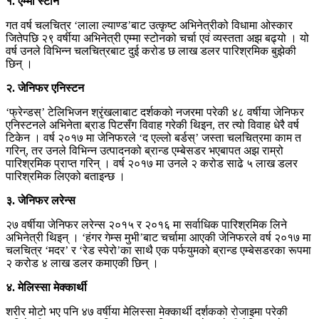
१. एम्मा स्टोन
गत वर्ष चलचित्र ‘लाला ल्याण्ड’बाट उत्कृष्ट अभिनेत्रीको विधामा ओस्कार
जितेपछि २९ वर्षीया अभिनेत्री एम्मा स्टोनको चर्चा एवं व्यस्तता अझ बढ्यो । यो
वर्ष उनले विभिन्न चलचित्रबाट दुई करोड छ लाख डलर पारिश्रमिक बुझेकी
छिन् ।
२. जेनिफर एनिस्टन
‘फ्रेन्डस्’ टेलिभिजन श्रृंखलाबाट दर्शकको नजरमा परेकी ४८ वर्षीया जेनिफर
एनिस्टनले अभिनेता ब्राड पिटसँग विवाह गरेकी थिइन, तर त्यो विवाह धेरै वर्ष
टिकेन । वर्ष २०१७ मा जेनिफरले ‘द एल्लो बर्डस्’ जस्ता चलचित्रमा काम त
गरिन्, तर उनले विभिन्न उत्पादनको ब्रान्ड एम्बेसडर भएबापत अझ राम्रो
पारिश्रमिक प्राप्त गरिन् । वर्ष २०१७ मा उनले २ करोड साढे ५ लाख डलर
पारिश्रमिक लिएको बताइन्छ ।
३. जेनिफर लरेन्स
२७ वर्षीया जेनिफर लरेन्स २०१५ र २०१६ मा सर्वाधिक पारिश्रमिक लिने
अभिनेत्री थिइन् । ‘हंगर गेम्स मुभी’बाट चर्चामा आएकी जेनिफरले वर्ष २०१७ मा
चलचित्र ‘मदर’ र ‘रेड स्पेरो’का साथै एक पर्फयुमको ब्रान्ड एम्बेसडरका रूपमा
२ करोड ४ लाख डलर कमाएकी छिन् ।
४. मेलिस्सा मेक्कार्थी
शरीर मोटो भए पनि ४७ वर्षीया मेलिस्सा मेक्कार्थी दर्शकको रोजाइमा परेकी