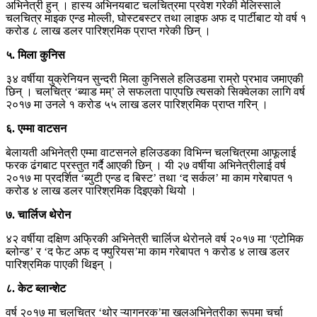
अभिनेत्री हुन् । हास्य अभिनयबाट चलचित्रमा प्रवेश गरेकी मेलिस्साले
चलचित्र माइक एन्ड मोल्ली, घोस्टबस्टर तथा लाइफ अफ द पार्टीबाट यो वर्ष १
करोड ८ लाख डलर पारिश्रमिक प्राप्त गरेकी छिन् ।
५. मिला कुनिस
३४ वर्षीया युक्रेनियन सुन्दरी मिला कुनिसले हलिउडमा राम्रो प्रभाव जमाएकी
छिन् । चलचित्र ‘ब्याड मम्’ ले सफलता पाएपछि त्यसको सिक्वेलका लागि वर्ष
२०१७ मा उनले १ करोड ५५ लाख डलर पारिश्रमिक प्राप्त गरिन् ।
६. एम्मा वाटसन
बेलायती अभिनेत्री एम्मा वाटसनले हलिउडका विभिन्न चलचित्रमा आफूलाई
फरक ढंगबाट प्रस्तुत गर्दै आएकी छिन् । यी २७ वर्षीया अभिनेत्रीलाई वर्ष
२०१७ मा प्रदर्शित ‘ब्युटी एन्ड द बिस्ट’ तथा ‘द सर्कल’ मा काम गरेबापत १
करोड ४ लाख डलर पारिश्रमिक दिइएको थियो ।
७. चार्लिज थेरोन
४२ वर्षीया दक्षिण अफ्रिकी अभिनेत्री चार्लिज थेरोनले वर्ष २०१७ मा ‘एटोमिक
ब्लोन्ड’ र ‘द फेट अफ द फ्युरियस’मा काम गरेबापत १ करोड ४ लाख डलर
पारिश्रमिक पाएकी थिइन् ।
८. केट ब्लान्शेट
वर्ष २०१७ मा चलचित्र ‘थोर ऱ्यागनरक’मा खलअभिनेत्रीका रूपमा चर्चा