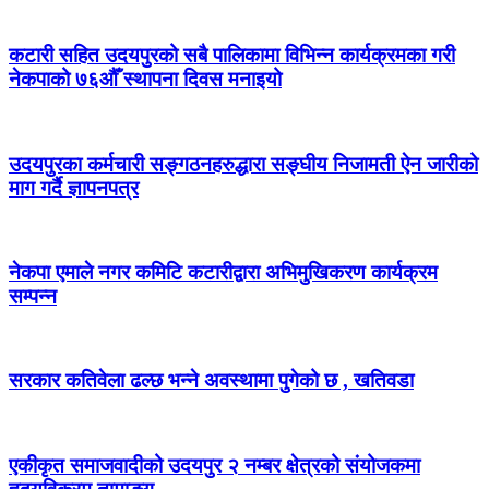
कटारी सहित उदयपुरको सबै पालिकामा विभिन्न कार्यक्रमका गरी
नेकपाको ७६औँ स्थापना दिवस मनाइयो
उदयपुरका कर्मचारी सङ्गठनहरुद्धारा सङ्घीय निजामती ऐन जारीको
माग गर्दै ज्ञापनपत्र
नेकपा एमाले नगर कमिटि कटारीद्वारा अभिमुखिकरण कार्यक्रम
सम्पन्न
सरकार कतिवेला ढल्छ भन्ने अवस्थामा पुगेको छ , खतिवडा
एकीकृत समाजवादीको उदयपुर २ नम्बर क्षेत्रको संयोजकमा