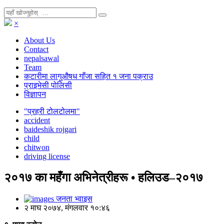
×
About Us
Contact
nepalsawal
Team
कटारीमा लागुऔषध गाँजा सहित १ जना पक्राउ
प्राइभेसी पोलिसी
विज्ञापन
"प्रहरी टोलटोलमा"
accident
baideshik rojgari
child
chitwon
driving license
२०१७ का महँगा अभिनेत्रीहरू • हलिउड–२०१७
जनता भ्वाइस
२ माघ २०७४, मंगलवार १०:४६