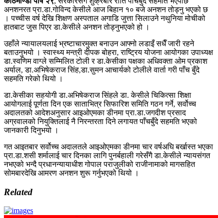
काठमाण्डौ पौष २९
, सरकारसँग शुक्रबार राति पाँचबुँदे सहमति भएपछि
अनशनरत प्रा.डा.गोविन्द केसीले आज बिहान १० बजे अनशन तोड्नु भएको छ
। पच्चीस वर्ष देखि शिक्षण अस्पताल अगाडि जुत्ता सिलाउने नथुनिया मोचीको
हातबाट जुस पिएर डा.केसीले अनशन तोड्नुभएको हो ।
उहाँले न्यायालयलाई भ्रष्टाचारमुक्त बनाउन आफ्नो लडाइँ सधैँ जारी रहने
बताउनुभयो । स्वास्थ्य मन्त्री दीपक बोहरा, राष्ट्रिय योजना आयोगका उपाध्यक्ष
डा.स्वणिम वाग्ले सम्मिलित टोली र डा.केसीका पक्षका अधिवक्ता ओम प्रकाश
अर्याल, डा.अभिषेकराज सिंह,डा.सुमन आचार्यको टोलीले वार्ता गरी पाँच बुँदे
सहमति गरेको थियो ।
डा.केसीका सहयोगी डा.अभिषेकराज सिंहले डा. केसीले चिकित्सा शिक्षा
आयोगलाई पूर्णता दिन एक साताभित्र सिफारिश समिति गठन गर्ने, सर्वोच्च
अदालतको आदेशअनुसार आइओएमका डीनमा प्रा.डा.जगदीश प्रसाद
अग्रवालको नियुक्तिलाई नै निरन्तरता दिने लगायत पाँचबुँदे सहमति भएको
जानकारी दिनुभयो ।
गत आइतबार सर्वोच्च अदालतले आइओएमका डीनमा चार वर्षअघि बर्खास्त भएका
प्रा.डा.शसी शर्मालाई चार दिनका लागि पुनर्बहाली गरेसँगै डा.केसीले न्यायसंगत
नभएको भन्दै प्रधानन्यायाधीश गोपाल पराजुलीको राजीनामाको मागसहित
सोमबारदेखि आमरण अनशन शुरू गर्नुभएको थियो ।
Related