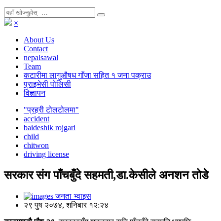
×
About Us
Contact
nepalsawal
Team
कटारीमा लागुऔषध गाँजा सहित १ जना पक्राउ
प्राइभेसी पोलिसी
विज्ञापन
"प्रहरी टोलटोलमा"
accident
baideshik rojgari
child
chitwon
driving license
सरकार संग पाँचबुँदे सहमती,डा.केसीले अनशन तोडे
जनता भ्वाइस
२९ पुष २०७४, शनिबार १२:२४