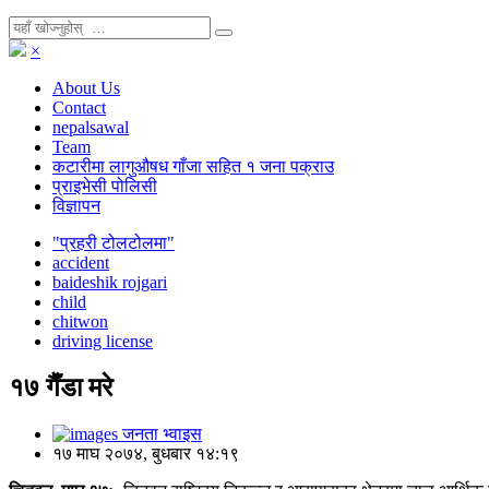
×
About Us
Contact
nepalsawal
Team
कटारीमा लागुऔषध गाँजा सहित १ जना पक्राउ
प्राइभेसी पोलिसी
विज्ञापन
"प्रहरी टोलटोलमा"
accident
baideshik rojgari
child
chitwon
driving license
१७ गैँडा मरे
जनता भ्वाइस
१७ माघ २०७४, बुधबार १४:१९