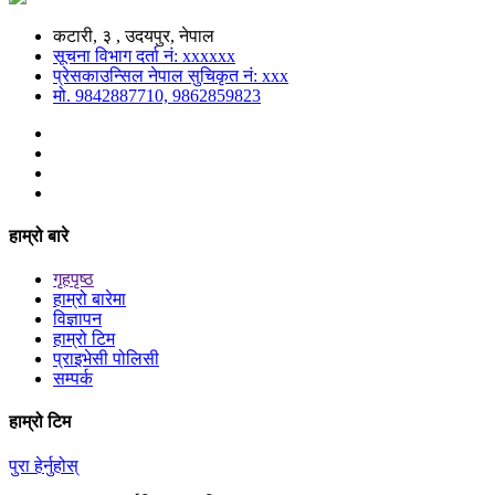
कटारी, ३ , उदयपुर, नेपाल
सूचना विभाग दर्ता नं: xxxxxx
प्रेसकाउन्सिल नेपाल सुचिकृत नं: xxx
मो. 9842887710, 9862859823
हाम्रो बारे
गृहपृष्ठ
हाम्रो बारेमा
विज्ञापन
हाम्रो टिम
प्राइभेसी पोलिसी
सम्पर्क
हाम्रो टिम
पुरा हेर्नुहोस्