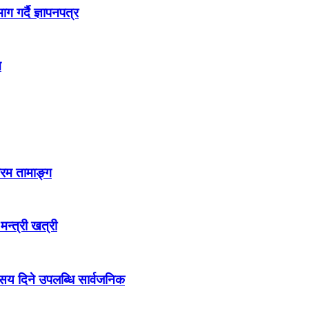
 गर्दै ज्ञापनपत्र
न
्रम तामाङ्ग
 मन्त्री खत्री
ो सय दिने उपलब्धि सार्वजनिक