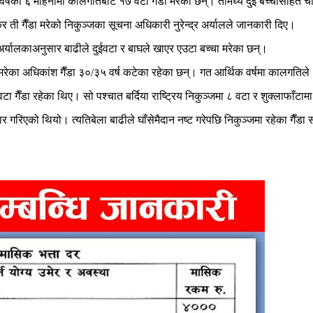
वर्षको ६ महिनामा कालगतिबाट १७ वटा गैँडा मरेका छन्। तीमध्ये दुई बच्चासहित चा
ेर ती गैँडा मरेको निकुञ्जका सूचना अधिकारी नुरेन्द्र अर्यालले जानकारी दिए।
्। अर्यालकाअनुसार बाढीले दुईवटा र बाघले खाएर एउटा बच्चा मरेका छन्।
भएर मरेका अधिकांश गैँडा ३०/३५ वर्ष कटेका रहेका छन्। गत आर्थिक वर्षमा कालगतिले
 गैँडा रहेका थिए। सो पश्चात बर्दिया राष्ट्रिय निकुञ्जमा ८ वटा र शुक्लाफाँटाम
रिएको थियो। त्यतिबेला बाढीले घाँसेमैदान नष्ट गरेपछि निकुञ्जमा रहेका गैँडा