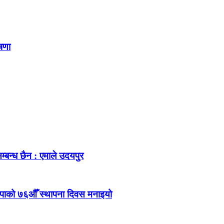
ोषणा
म्बन्ध छैन : एमाले उदयपुर
ेकपाको ७६औँ स्थापना दिवस मनाइयो