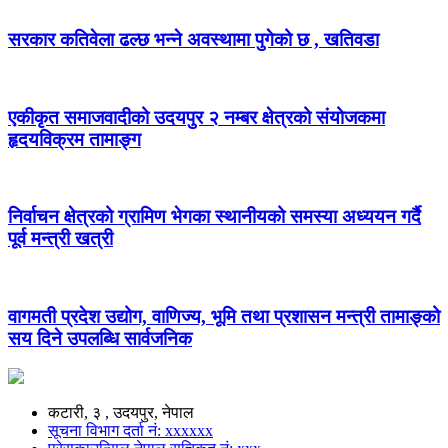
सरकार कतिवेला ढल्छ भन्ने अवस्थामा पुगेको छ , खतिवडा
एकीकृत समाजवादीको उदयपुर २ नम्बर क्षेत्रको संयोजकमा
हृदयविक्रम तामाङ्ग
निर्वाचन क्षेत्रको ग्रामिण भेगका स्थानीयको समस्या अध्ययन गर्दै
पूर्व मन्त्री खत्री
वागमती प्रदेश उद्योग, वाणिज्य, भूमि तथा प्रशासन मन्त्री तामाङ्को
सय दिने उपलब्धि सार्वजनिक
कटारी, ३ , उदयपुर, नेपाल
सूचना विभाग दर्ता नं: xxxxxx