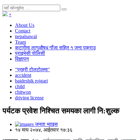
×
About Us
Contact
nepalsawal
Team
कटारीमा लागुऔषध गाँजा सहित १ जना पक्राउ
प्राइभेसी पोलिसी
विज्ञापन
"प्रहरी टोलटोलमा"
accident
baideshik rojgari
child
chitwon
driving license
पर्यटक प्रवेश निश्चित समयका लागी नि:शुल्क
जनता भ्वाइस
१४ माघ २०७४, आईतवार १७:३६