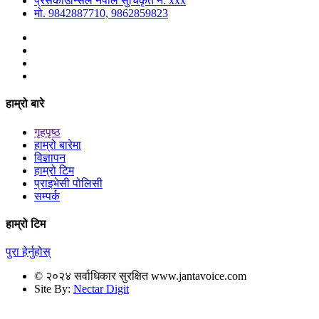
प्रेसकाउन्सिल नेपाल सुचिकृत नं: xxx
मो. 9842887710, 9862859823
हाम्रो बारे
गृहपृष्ठ
हाम्रो बारेमा
विज्ञापन
हाम्रो टिम
प्राइभेसी पोलिसी
सम्पर्क
हाम्रो टिम
पुरा हेर्नुहोस्
© २०२४ सर्वाधिकार सुरक्षित www.jantavoice.com
Site By:
Nectar Digit