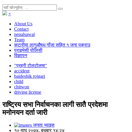
×
About Us
Contact
nepalsawal
Team
कटारीमा लागुऔषध गाँजा सहित १ जना पक्राउ
प्राइभेसी पोलिसी
विज्ञापन
"प्रहरी टोलटोलमा"
accident
baideshik rojgari
child
chitwon
driving license
राष्ट्रिय सभा निर्वाचनका लागी सातै प्रदेशमा
मनोनयन दर्ता जारी
जनता भ्वाइस
१० माघ २०७४, बुधबार १४:२४