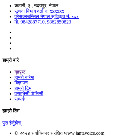
कटारी, ३ , उदयपुर, नेपाल
सूचना विभाग दर्ता नं: xxxxxx
प्रेसकाउन्सिल नेपाल सुचिकृत नं: xxx
मो. 9842887710, 9862859823
हाम्रो बारे
गृहपृष्ठ
हाम्रो बारेमा
विज्ञापन
हाम्रो टिम
प्राइभेसी पोलिसी
सम्पर्क
हाम्रो टिम
पुरा हेर्नुहोस्
© २०२४ सर्वाधिकार सुरक्षित www.jantavoice.com