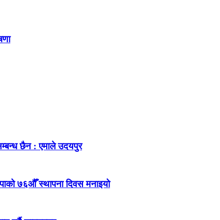
ोषणा
म्बन्ध छैन : एमाले उदयपुर
ेकपाको ७६औँ स्थापना दिवस मनाइयो