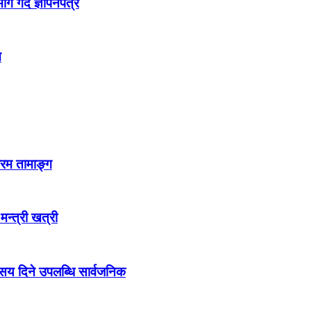
 गर्दै ज्ञापनपत्र
न
्रम तामाङ्ग
 मन्त्री खत्री
ो सय दिने उपलब्धि सार्वजनिक