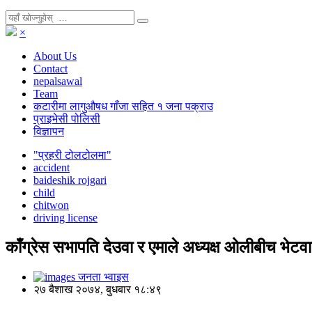
×
About Us
Contact
nepalsawal
Team
कटारीमा लागुऔषध गाँजा सहित १ जना पक्राउ
प्राइभेसी पोलिसी
विज्ञापन
"प्रहरी टोलटोलमा"
accident
baideshik rojgari
child
chitwon
driving license
काँग्रेस सभापति देउवा र एमाले अध्यक्ष ओलीबीच भेटवार
जनता भ्वाइस
२७ बैशाख २०७४, बुधबार १८:४९