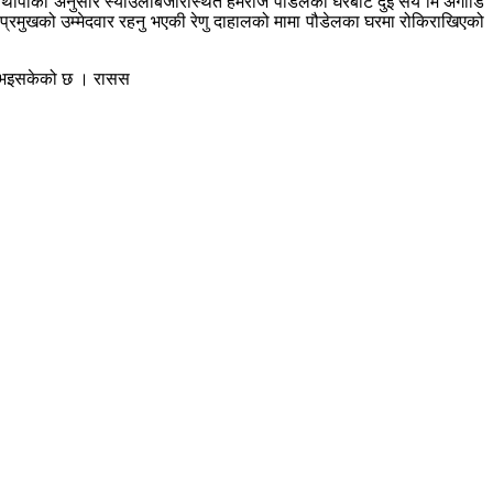
 थापाका अनुसार स्याउलीबजारस्थित हेमराज पौडेलका घरबाट दुई सय मि अगाडि
 प्रमुखको उम्मेदवार रहनु भएकी रेणु दाहालको मामा पौडेलका घरमा रोकिराखिएको
दायर भइसकेको छ । रासस