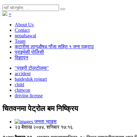
×
About Us
Contact
nepalsawal
Team
कटारीमा लागुऔषध गाँजा सहित १ जना पक्राउ
प्राइभेसी पोलिसी
विज्ञापन
"प्रहरी टोलटोलमा"
accident
baideshik rojgari
child
chitwon
driving license
चितवनमा पेट्रोल बम निष्क्रिय
जनता भ्वाइस
२३ बैशाख २०७४, शनिबार १७:१६