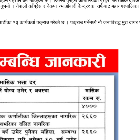
न पेट्रोल बम भेटिएको छ । जिल्ला प्रहरी कार्यालयका प्रहरी उपरीक्षक दीपक
िनुभयो । नेपाली काँग्रेस र नेकपा ९माओवादी केन्द्र०का तर्फबाट महानगरपालिका
 पार्टीका १३ कार्यकर्ता पक्राउ गरेको छ । पक्राउ पर्नेमध्ये नौ जनाविरुद्ध मुद्दा 