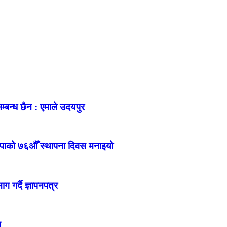
म्बन्ध छैन : एमाले उदयपुर
ेकपाको ७६औँ स्थापना दिवस मनाइयो
 गर्दै ज्ञापनपत्र
न