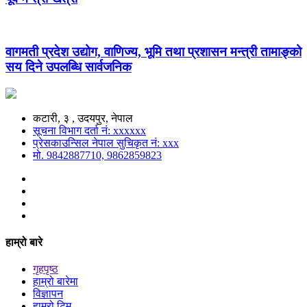
वागमती प्रदेश उद्योग, वाणिज्य, भूमि तथा प्रशासन मन्त्री तामाङ्को
सय दिने उपलब्धि सार्वजनिक
कटारी, ३ , उदयपुर, नेपाल
सूचना विभाग दर्ता नं: xxxxxx
प्रेसकाउन्सिल नेपाल सुचिकृत नं: xxx
मो. 9842887710, 9862859823
हाम्रो बारे
गृहपृष्ठ
हाम्रो बारेमा
विज्ञापन
हाम्रो टिम