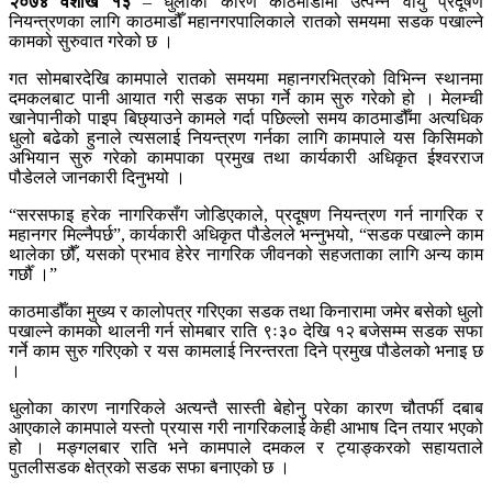
२०७४ वैशाख १३
– धुलोका कारण काठमाडौँमा उत्पन्न वायु प्रदूषण
नियन्त्रणका लागि काठमाडौँ महानगरपालिकाले रातको समयमा सडक पखाल्ने
कामको सुरुवात गरेको छ ।
गत सोमबारदेखि कामपाले रातको समयमा महानगरभित्रको विभिन्न स्थानमा
दमकलबाट पानी आयात गरी सडक सफा गर्ने काम सुरु गरेको हो । मेलम्ची
खानेपानीको पाइप बिछ्याउने कामले गर्दा पछिल्लो समय काठमाडौँमा अत्यधिक
धुलो बढेको हुनाले त्यसलाई नियन्त्रण गर्नका लागि कामपाले यस किसिमको
अभियान सुरु गरेको कामपाका प्रमुख तथा कार्यकारी अधिकृत ईश्वरराज
पौडेलले जानकारी दिनुभयो ।
“सरसफाइ हरेक नागरिकसँग जोडिएकाले, प्रदूषण नियन्त्रण गर्न नागरिक र
महानगर मिल्नैपर्छ”, कार्यकारी अधिकृत पौडेलले भन्नुभयो, “सडक पखाल्ने काम
थालेका छौँ, यसको प्रभाव हेरेर नागरिक जीवनको सहजताका लागि अन्य काम
गर्छौँ ।”
काठमाडौँका मुख्य र कालोपत्र गरिएका सडक तथा किनारामा जमेर बसेको धुलो
पखाल्ने कामको थालनी गर्न सोमबार राति ९ः३० देखि १२ बजेसम्म सडक सफा
गर्ने काम सुरु गरिएको र यस कामलाई निरन्तरता दिने प्रमुख पौडेलको भनाइ छ
।
धुलोका कारण नागरिकले अत्यन्तै सास्ती बेहोनु परेका कारण चौतर्फी दबाब
आएकाले कामपाले यस्तो प्रयास गरी नागरिकलाई केही आभाष दिन तयार भएको
हो । मङ्गलबार राति भने कामपाले दमकल र ट्याङ्करको सहायताले
पुतलीसडक क्षेत्रको सडक सफा बनाएको छ ।