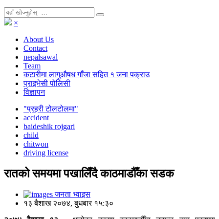
×
About Us
Contact
nepalsawal
Team
कटारीमा लागुऔषध गाँजा सहित १ जना पक्राउ
प्राइभेसी पोलिसी
विज्ञापन
"प्रहरी टोलटोलमा"
accident
baideshik rojgari
child
chitwon
driving license
रातको समयमा पखालिँदै काठमाडौँका सडक
जनता भ्वाइस
१३ बैशाख २०७४, बुधबार १५:३०