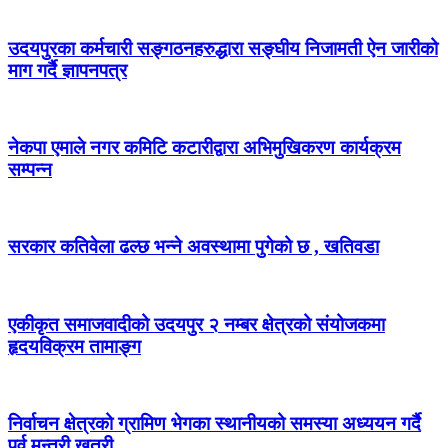
उदयपुरका कर्मचारी सङ्गठनहरुद्धारा सङ्घीय निजामती ऐन जारीको
माग गर्दै ज्ञापनपत्र
नेकपा एमाले नगर कमिटि कटारीद्वारा अभिमुखिकरण कार्यक्रम
सम्पन्न
सरकार कतिवेला ढल्छ भन्ने अवस्थामा पुगेको छ , खतिवडा
एकीकृत समाजवादीको उदयपुर २ नम्बर क्षेत्रको संयोजकमा
हृदयविक्रम तामाङ्ग
निर्वाचन क्षेत्रको ग्रामिण भेगका स्थानीयको समस्या अध्ययन गर्दै
पूर्व मन्त्री खत्री